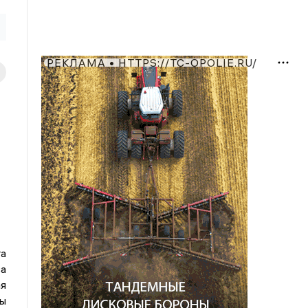
РЕКЛАМА • HTTPS://TC-OPOLIE.RU/
та
а
ая
ы