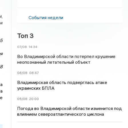
м,
События недели
м
Топ 3
15
07/08
14:34
ая
Во Владимирской области потерпел крушение
неопознанный летательный объект
8
06/08
08:47
Владимирская область подверглась атаке
да
украинских БПЛА
а
ие
05/08
20:00
Погода во Владимирской области изменится под
влиянием североатлантического циклона