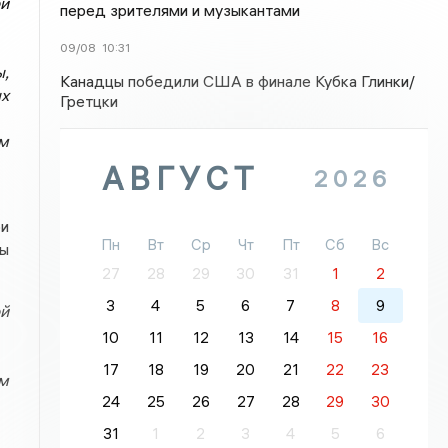
й
перед зрителями и музыкантами
09/08
10:31
ы,
Канадцы победили США в финале Кубка Глинки/
х
Гретцки
ом
АВГУСТ
2026
и
Пн
Вт
Ср
Чт
Пт
Сб
Вс
ны
27
28
29
30
31
1
2
3
4
5
6
7
8
9
й
10
11
12
13
14
15
16
17
18
19
20
21
22
23
ом
24
25
26
27
28
29
30
31
1
2
3
4
5
6