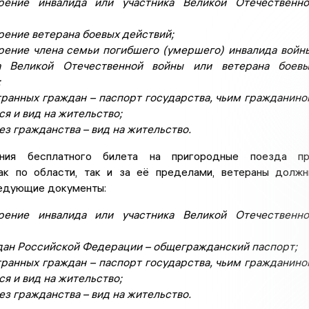
рение инвалида или участника Великой Отечественно
рение ветерана боевых действий;
рение члена семьи погибшего (умершего) инвалида войн
ка Великой Отечественной войны или ветерана боевы
;
транных граждан – паспорт государства, чьим гражданин
ся и вид на жительство;
ез гражданства – вид на жительство.
ния бесплатного билета на пригородные поезда пр
ак по области, так и за её пределами, ветераны долж
едующие документы:
рение инвалида или участника Великой Отечественно
дан Российской Федерации – общегражданский паспорт;
транных граждан – паспорт государства, чьим гражданин
ся и вид на жительство;
ез гражданства – вид на жительство.