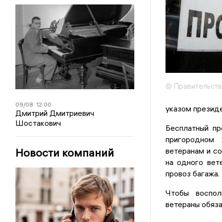
© Правительств
09/08
12:00
указом президе
Дмитрий Дмитриевич
Шостакович
Бесплатный пр
пригородном 
Новости компаний
ветеранам и с
на одного вет
провоз багажа.
Чтобы воспол
ветераны обяз