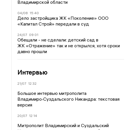
Владимирской области
04/08
15:40
Дело застройщика ЖК «Поколение» ООО
«Капитал Строй» передали в суд
24/07
09:01
Обещали - не сделали: детский сад в
ЖК «Отражение» так и не открылся, хотя сроки
давно прошли
Интервью
21/07
12:32
Большое интервью митрополита
Владимиро‑Суздальского Никандра: текстовая
версия
20/07
12:14
Митрополит Владимирский и Суздальский