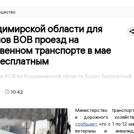
щество
димирской области для
нов ВОВ проезд на
венном транспорте в мае
бесплатным
ов ВОВ во Владимирской области будет бесплатный
10:42
Министерство транспор
и дорожного хозяйств
сообщает
, что с 1 по 12 м
ветераны и инвалид