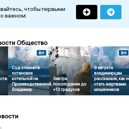
вайтесь, чтобы первыми
 о важном:
вости Общество
Суд отказал в
9 августа
остановке
владимирцам
ста:
котельной на
Завтра
рассказали, как н
Производственной,
похолодание до
стать жертвами
Владимир
+13 градусов
мошенников
овости
0