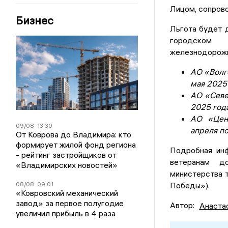
Лицом, сопров
Бизнес
Льгота будет д
городском 
железнодорожн
АО «Волг
мая 2025
АО «Севе
2025 года
АО «Цен
09/08
13:30
апреля по
От Коврова до Владимира: кто
формирует жилой фонд региона
Подробная инф
- рейтинг застройщиков от
ветеранам д
«Владимирских новостей»
министерства 
08/08
09:01
Победы»).
«Ковровский механический
завод» за первое полугодие
Автор:
Анаста
увеличил прибыль в 4 раза