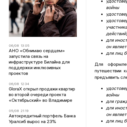
удостове
войны
удостове
удостове
участни
действий
для инос
06/08
13:05
он являет
АНО «Обнимаю сердцем»
для лиц б
запустила связь на
инфраструктуре Билайна для
Для оформле
поддержки инклюзивных
путешествии к
проектов
предъявить сл
06/08
12:34
удостове
GloraX открыл продажи квартир
во второй очереди проекта
войны
«Октябрьский» во Владимире
для граж
для инос
05/08
21:19
он являет
Автокредитный портфель Банка
для лиц б
Уралсиб вырос на 23%