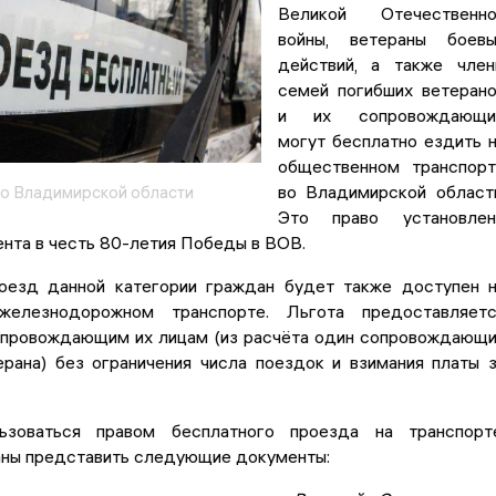
Великой Отечественно
войны, ветераны боевы
действий, а также чле
семей погибших ветеран
и их сопровождающи
могут бесплатно ездить 
общественном транспор
во Владимирской област
о Владимирской области
Это право установлен
нта в честь 80-летия Победы в ВОВ.
оезд данной категории граждан будет также доступен 
железнодорожном транспорте. Льгота предоставляетс
опровождающим их лицам (из расчёта один сопровождающ
ерана) без ограничения числа поездок и взимания платы 
ьзоваться правом бесплатного проезда на транспорт
аны представить следующие документы: