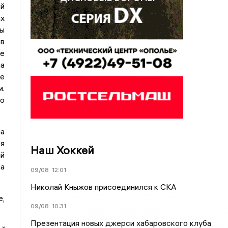
й
х
ны
ов
е
на
те
и.
о
на
я
Наш Хоккей
ий
за
09/08
12:01
Николай Кныжов присоединился к СКА
е,
09/08
10:31
Презентация новых джерси хабаровского клуба