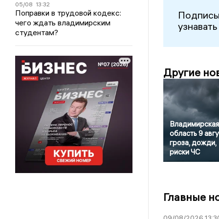
05/08
13:32
Поправки в трудовой кодекс:
Подписы
чего ждать владимирским
узнавать
студентам?
Другие но
Владимирская
область 9 авгу
гроза, дожди,
риски ЧС
Главные н
09/08/2026 13:3