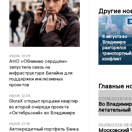
Другие но
6 августа во
Владимире
разгорелся
транспортный
06/08
13:05
конфликт
АНО «Обнимаю сердцем»
запустила связь на
инфраструктуре Билайна для
поддержки инклюзивных
проектов
Главные н
06/08
12:34
07/08/2026 14:3
GloraX открыл продажи квартир
Во Владимир
во второй очереди проекта
летательный
«Октябрьский» во Владимире
05/08
21:19
05/08/2026 08:
Автокредитный портфель Банка
Московский 