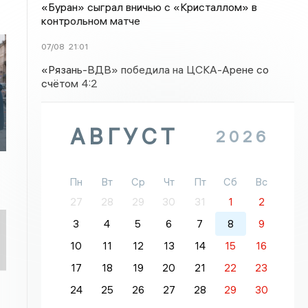
«Буран» сыграл вничью с «Кристаллом» в
контрольном матче
07/08
21:01
«Рязань-ВДВ» победила на ЦСКА-Арене со
счётом 4:2
АВГУСТ
2026
Пн
Вт
Ср
Чт
Пт
Сб
Вс
27
28
29
30
31
1
2
3
4
5
6
7
8
9
10
11
12
13
14
15
16
17
18
19
20
21
22
23
24
25
26
27
28
29
30