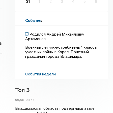
31
1
2
3
4
5
6
События
:
Родился Андрей Михайлович
Артамонов
а
Военный летчик-истребитель 1 класса,
участник войны в Корее. Почетный
гражданин города Владимира.
События недели
Топ 3
06/08
08:47
Владимирская область подверглась атаке