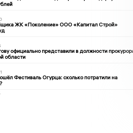
ублей
0
йщика ЖК «Поколение» ООО «Капитал Строй»
уд
6
ову официально представили в должности прокурор
й области
1
ошёл Фестиваль Огурца: сколько потратили на
?
2