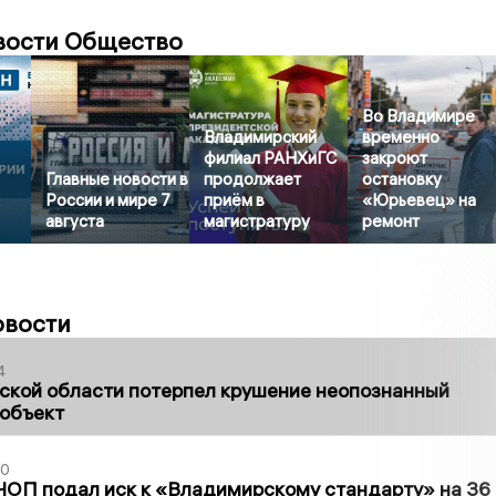
вости Общество
Во Владимире
Владимирский
временно
филиал РАНХиГС
закроют
Главные новости в
продолжает
остановку
России и мире 7
приём в
«Юрьевец» на
августа
магистратуру
ремонт
овости
4
ской области потерпел крушение неопознанный
 объект
30
ЧОП подал иск к «Владимирскому стандарту» на 36