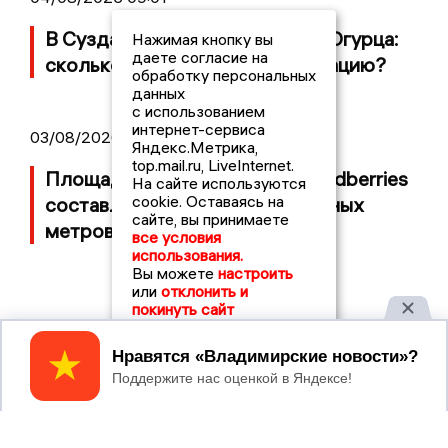
В Суздале прошёл Фестиваль Огурца:
Нажимая кнопку вы
даете согласие на
сколько потратили на организацию?
обработку персональных
данных
с использованием
интернет-сервиса
03/08/2026 14:13
Яндекс.Метрика,
top.mail.ru, LiveInternet.
Площадь пожара на складе Wildberries
На сайте используются
cookie. Оставаясь на
составляет 100 тысяч квадратных
сайте, вы принимаете
метров
все условия
использования.
Вы можете
настроить
или
отклонить и
покинуть сайт
Принять
2017 © NEWSVLADIMIR.RU | СИ
ВЛАДИМИРСКИЕ
«Информационное агентство
НОВОСТИ
Владимирские новости»
Учредитель (соучредители): Общество с ограниченной
ответственностью «РЕГИОНАЛЬНЫЕ НОВОСТИ» (ОГРН