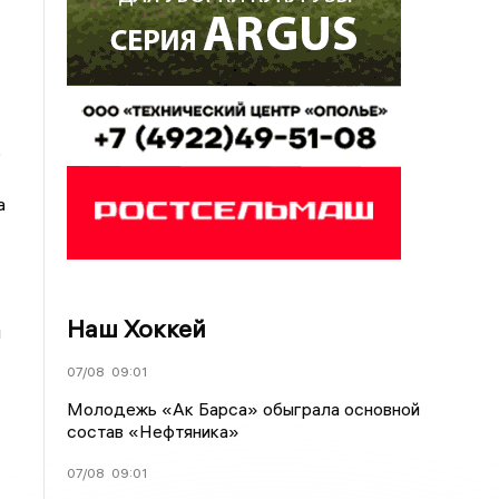
о
а
Наш Хоккей
я
07/08
09:01
Молодежь «Ак Барса» обыграла основной
состав «Нефтяника»
07/08
09:01