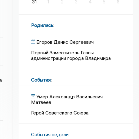
31
1
2
3
4
5
6
Родились
:
Егоров Денис Сергеевич
Первый Заместитель Главы
администрации города Владимира
События
:
а
Умер Александр Васильевич
Матвеев
Герой Советского Союза.
События недели