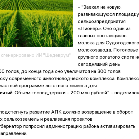
- "Заехал на новую,
развивающуюся площадку
сельхозпредприятия
«Пионер». Оно один из
главных поставщиков
молока для Судогодског
молокозавода. Поголовье
 сгенерировано ИИ "Шедеврум"
крупного рогатого скота н
сегодняшний день
0 голов, до конца года оно увеличится на 300 голов
уску современного животноводческого комплекса. Комплекс
ластной программе льготного лизинга для
ятий. Объём господдержки – 200 млн рублей". - поделилс
 подстегнуть развитие АПК должно возвращение в оборот
х сельхозземель и реализация проектов
убернатор попросил администрацию района активизировать
направлении.