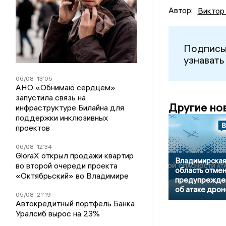
Автор:
Виктор
Подписы
узнавать
06/08
13:05
АНО «Обнимаю сердцем»
запустила связь на
Другие но
инфраструктуре Билайна для
поддержки инклюзивных
проектов
06/08
12:34
GloraX открыл продажи квартир
Владимирская
во второй очереди проекта
область отме
«Октябрьский» во Владимире
предупрежде
об атаке дрон
05/08
21:19
Автокредитный портфель Банка
Уралсиб вырос на 23%