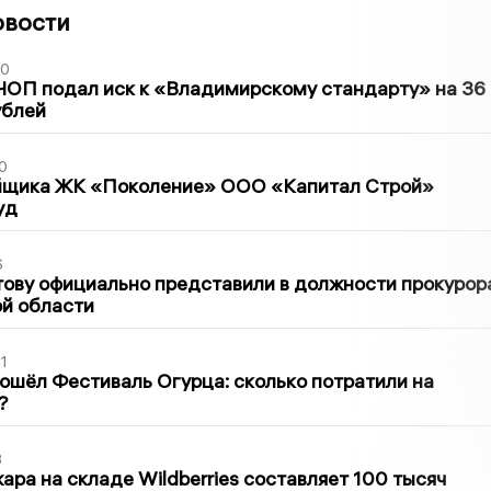
овости
30
ЧОП подал иск к «Владимирскому стандарту» на 36
ублей
0
йщика ЖК «Поколение» ООО «Капитал Строй»
уд
6
ову официально представили в должности прокурор
й области
1
ошёл Фестиваль Огурца: сколько потратили на
?
3
ра на складе Wildberries составляет 100 тысяч