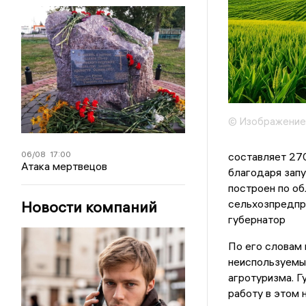
© Изображение
06/08
17:00
составляет 270
Атака мертвецов
благодаря зап
построен по об
сельхозпредпри
Новости компаний
губернатор
По его словам
неиспользуемы
агротуризма. Г
работу в этом 