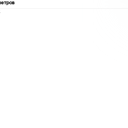
метров
2