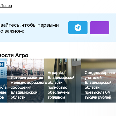
 Львов
вайтесь, чтобы первыми
 о важном:
вости Агро
Аграрии
Средняя зарплат
История развития
Владимирской
учителей
железнодорожного
области
Владимирской
нила
сообщения
полностью
области
ние
Владимирской
обеспечены
превысила 64
ов
области
топливом
тысячи рублей