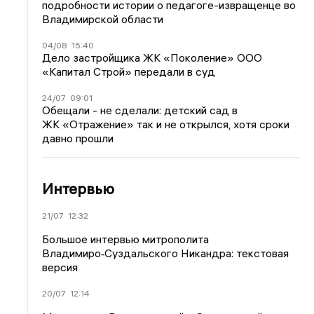
подробности истории о педагоге-извращенце во
Владимирской области
04/08
15:40
Дело застройщика ЖК «Поколение» ООО
«Капитал Строй» передали в суд
24/07
09:01
Обещали - не сделали: детский сад в
ЖК «Отражение» так и не открылся, хотя сроки
давно прошли
Интервью
21/07
12:32
Большое интервью митрополита
Владимиро‑Суздальского Никандра: текстовая
версия
20/07
12:14