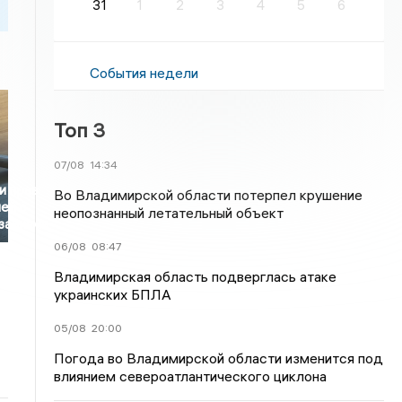
31
1
2
3
4
5
6
События недели
Топ 3
07/08
14:34
и прав
Во Владимирской области потерпел крушение
ей с
неопознанный летательный объект
заниями
06/08
08:47
Владимирская область подверглась атаке
украинских БПЛА
05/08
20:00
Погода во Владимирской области изменится под
влиянием североатлантического циклона