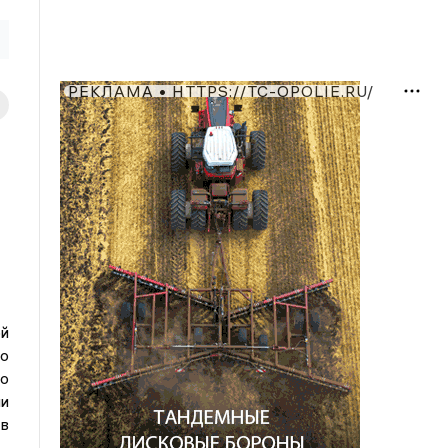
РЕКЛАМА • HTTPS://TC-OPOLIE.RU/
й
то
о
ли
 в