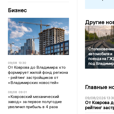
Бизнес
Другие но
Столкновение
автомобиля и
поезда на ГЖ
09/08
13:30
под Владими
От Коврова до Владимира: кто
формирует жилой фонд региона
- рейтинг застройщиков от
«Владимирских новостей»
Главные н
08/08
09:01
«Ковровский механический
09/08/2026 13:3
завод» за первое полугодие
От Коврова д
увеличил прибыль в 4 раза
рейтинг заст