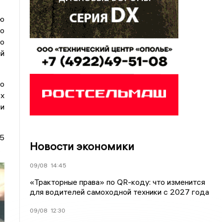
ую
о
о
й
о
х
и
 5
Новости экономики
.
09/08
14:45
«Тракторные права» по QR-коду: что изменится
для водителей самоходной техники с 2027 года
09/08
12:30