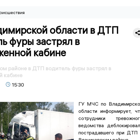
оисшествия
димирской области в ДТП
ь фуры застрял в
женной кабине
ом районе в ДТП водитель фуры застрял в
й кабине
15:30
ГУ МЧС по Владимирско
области информирует, ч
сотрудники тревожног
ведомства деблокирова
пострадавшего при ДТП
Вязниковском районе.