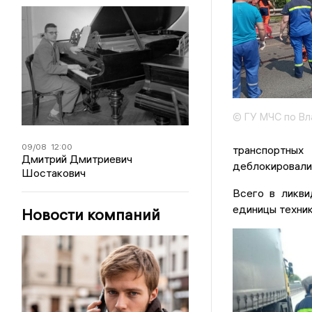
© ГУ МЧС по Вл
09/08
12:00
транспортных
Дмитрий Дмитриевич
деблокировали
Шостакович
Всего в ликви
единицы техник
Новости компаний