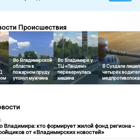
вости Происшествия
Во Владимирской
Во Владимире у
области в
ТЦ «Тандем»
В Суздале лишил
Д
пожарном пруду
перевернулась
четырёх водител
ром
утонул мужчина
машина
медпротивопока
овости
0
о Владимира: кто формирует жилой фонд региона -
ройщиков от «Владимирских новостей»