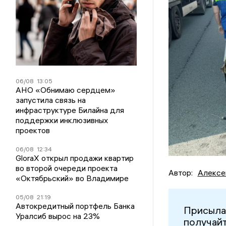
06/08
13:05
АНО «Обнимаю сердцем»
запустила связь на
инфраструктуре Билайна для
поддержки инклюзивных
проектов
06/08
12:34
GloraX открыл продажи квартир
во второй очереди проекта
Автор:
Алексе
«Октябрьский» во Владимире
05/08
21:19
Автокредитный портфель Банка
Присыла
Уралсиб вырос на 23%
получайт