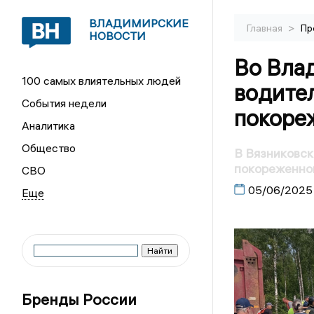
ВЛАДИМИРСКИЕ
>
Главная
Пр
НОВОСТИ
Во Вла
100 самых влиятельных людей
водител
События недели
покоре
Аналитика
Общество
В Вязниковск
покореженно
СВО
05/06/2025
Бренды России