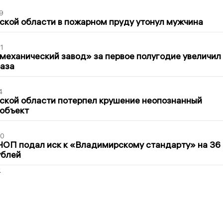
9
кой области в пожарном пруду утонул мужчина
1
механический завод» за первое полугодие увеличил
раза
4
ской области потерпел крушение неопознанный
 объект
30
ЧОП подал иск к «Владимирскому стандарту» на 36
ублей
2