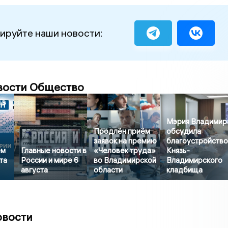
ируйте наши новости:
вости Общество
 в
Мэрия Владимир
Продлён приём
обсудила
заявок на премию
благоустройств
ем
Главные новости в
«Человек труда»
Князь-
та
России и мире 6
во Владимирской
Владимирского
августа
области
кладбища
овости