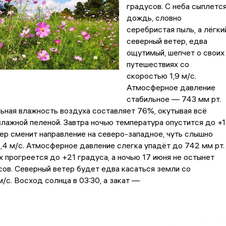
градусов. С неба сыплетс
дождь, словно
серебристая пыль, а лёгки
северный ветер, едва
ощутимый, шепчет о своих
путешествиях со
скоростью 1,9 м/с.
Атмосферное давление
стабильное — 743 мм рт.
ельная влажность воздуха составляет 76%, окутывая всё
влажной пеленой. Завтра ночью температура опустится до +
тер сменит направление на северо-западное, чуть слышно
1,4 м/с. Атмосферное давление слегка упадёт до 742 мм рт.
х прогреется до +21 градуса, а ночью 17 июня не остынет
сов. Северный ветер будет едва касаться земли со
м/с. Восход солнца в 03:30, а закат —