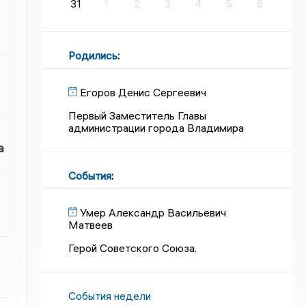
31
1
2
3
4
5
6
Родились
:
Егоров Денис Сергеевич
Первый Заместитель Главы
администрации города Владимира
а
События
:
Умер Александр Васильевич
Матвеев
Герой Советского Союза.
События недели