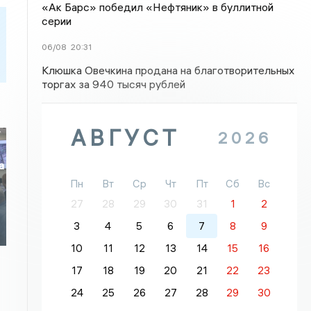
«Ак Барс» победил «Нефтяник» в буллитной
серии
06/08
20:31
Клюшка Овечкина продана на благотворительных
торгах за 940 тысяч рублей
АВГУСТ
2026
а
Пн
Вт
Ср
Чт
Пт
Сб
Вс
о
27
28
29
30
31
1
2
3
4
5
6
7
8
9
10
11
12
13
14
15
16
17
18
19
20
21
22
23
24
25
26
27
28
29
30