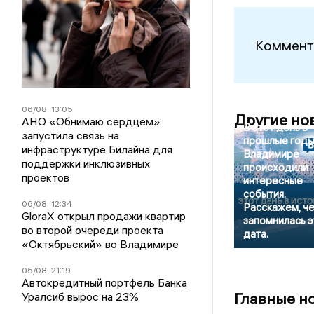
Коммент
06/08
13:05
Другие но
АНО «Обнимаю сердцем»
В этот день в
запустила связь на
прошлые годы
инфраструктуре Билайна для
Владимире
поддержки инклюзивных
происходили
проектов
интересные
события.
06/08
12:34
Расскажем, ч
GloraX открыл продажи квартир
запомнилась э
во второй очереди проекта
дата.
«Октябрьский» во Владимире
05/08
21:19
Автокредитный портфель Банка
Главные н
Уралсиб вырос на 23%