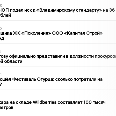
30
ЧОП подал иск к «Владимирскому стандарту» на 36
ублей
0
йщика ЖК «Поколение» ООО «Капитал Строй»
уд
6
ову официально представили в должности прокурор
й области
1
ошёл Фестиваль Огурца: сколько потратили на
?
3
ра на складе Wildberries составляет 100 тысяч
метров
2