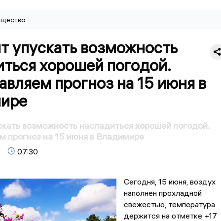
щество
ит упускать возможность
иться хорошей погодой.
вляем прогноз на 15 июня в
ире
скать возможность насладиться хорошей погодой.
 прогноз на 15 июня в Владимире
07:30
Сегодня, 15 июня, воздух
наполнен прохладной
свежестью, температура
держится на отметке +17