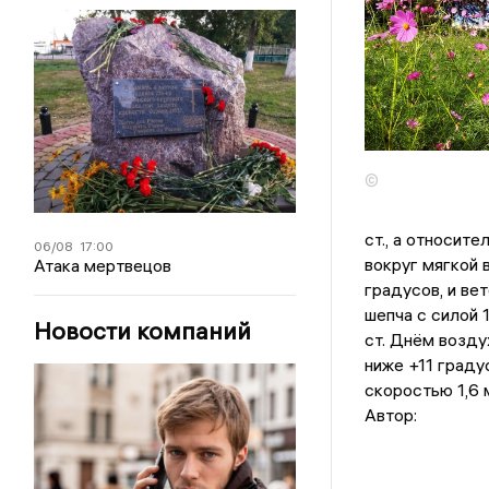
©
ст., а относит
06/08
17:00
вокруг мягкой 
Атака мертвецов
градусов, и ве
шепча с силой 
Новости компаний
ст. Днём возду
ниже +11 граду
скоростью 1,6 
Автор: