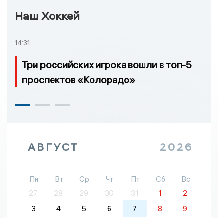
Наш Хоккей
14:31
Три российских игрока вошли в топ-5
проспектов «Колорадо»
АВГУСТ
2026
Пн
Вт
Ср
Чт
Пт
Сб
Вс
27
28
29
30
31
1
2
3
4
5
6
7
8
9