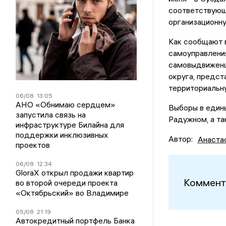
соответствующ
организационн
Как сообщают в
самоуправления
самовыдвиженц
округа, предс
территориальн
06/08
13:05
АНО «Обнимаю сердцем»
Выборы в едины
запустила связь на
Радужном, а та
инфраструктуре Билайна для
поддержки инклюзивных
Автор:
Анаста
проектов
06/08
12:34
GloraX открыл продажи квартир
Коммент
во второй очереди проекта
«Октябрьский» во Владимире
05/08
21:19
Автокредитный портфель Банка