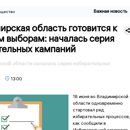
Важная новость
щество
рская область готовится к
м выборам: началась серия
тельных кампаний
кой области началась серия избирательных
13:00
18 июня во Владимирской
области одновременно
стартовал ряд
избирательных процессов,
как сообщили в
Избирательной комиссии