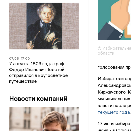
© Избирательна
области
07/08
17:00
7 августа 1803 года граф
голосования пр
Федор Иванович Толстой
отправился в кругосветное
Избиратели оп
путешествие
Александровско
Киржачского, К
Новости компаний
муниципальных 
власти после р
текущего года
.
17 июня избира
июня - в Сузда