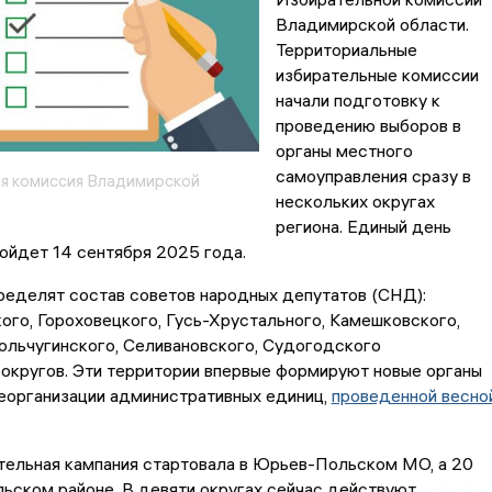
Владимирской области.
Территориальные
избирательные комиссии
начали подготовку к
проведению выборов в
органы местного
самоуправления сразу в
я комиссия Владимирской
нескольких округах
региона. Единый день
ойдет 14 сентября 2025 года.
ределят состав советов народных депутатов (СНД):
го, Гороховецкого, Гусь-Хрустального, Камешковского,
ольчугинского, Селивановского, Судогодского
округов. Эти территории впервые формируют новые органы
еорганизации административных единиц,
проведенной весно
тельная кампания стартовала в Юрьев-Польском МО, а 20
льском районе. В девяти округах сейчас действуют