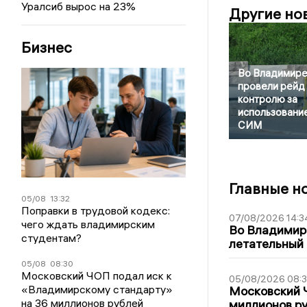
Уралсиб вырос на 23%
Другие но
Бизнес
Во Владимир
провели рейд
контролю за
использовани
СИМ
Главные н
05/08
13:32
Поправки в трудовой кодекс:
07/08/2026 14:3
чего ждать владимирским
Во Владимир
студентам?
летательный
05/08
08:30
Московский ЧОП подал иск к
05/08/2026 08:
«Владимирскому стандарту»
Московский 
на 36 миллионов рублей
миллионов р