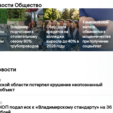
вости Общество
Камешковский
е
Владимир
Сбер: доля
житель
 по
подготовил к
кредитов на
обвиняется в
отопительному
колледжи
мошенничестве
ем
сезону 80%
выросла до 40% в
при получении
трубопроводов
2026 году
соцвыплат
овости
4
ской области потерпел крушение неопознанный
 объект
30
ЧОП подал иск к «Владимирскому стандарту» на 36
ублей