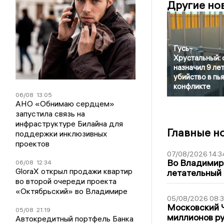
Другие но
Гусь-
Хрустальный: 
назначил 9 лет
убийство в пь
конфликте
06/08
13:05
АНО «Обнимаю сердцем»
запустила связь на
инфраструктуре Билайна для
Главные н
поддержки инклюзивных
проектов
07/08/2026 14:3
Во Владимир
06/08
12:34
GloraX открыл продажи квартир
летательный
во второй очереди проекта
«Октябрьский» во Владимире
05/08/2026 08:
Московский 
05/08
21:19
миллионов р
Автокредитный портфель Банка