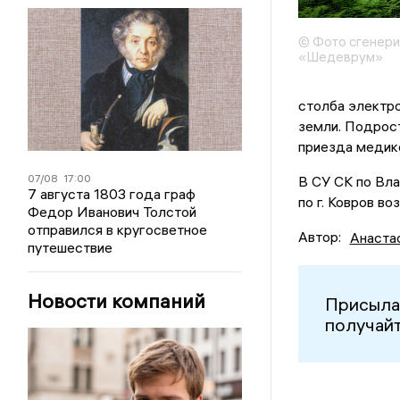
© Фото сгенери
«Шедеврум»
столба электро
земли. Подрос
приезда медик
07/08
17:00
В СУ СК по Вл
7 августа 1803 года граф
по г. Ковров в
Федор Иванович Толстой
отправился в кругосветное
Автор:
Анаста
путешествие
Новости компаний
Присыла
получайт