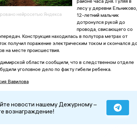
районе часа дня. Гуляя в
лесу у деревни Ельниково,
ровано нейросетью Яндекса
12-летний мальчик
дотронулся рукой до
провода, свисающего со
передач. Конструкция находилась в полутора метрах от
ток получил поражение электрическим током и скончался д
ов на месте происшествия.
адимирской области сообщили, что в следственном отделе
озбудили уголовное дело по факту гибели ребенка.
сия Вавилова
йте новости нашему Дежурному –
е вознаграждение!