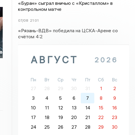
«Буран» сыграл вничью с «Кристаллом» в
контрольном матче
07/08
21:01
«Рязань-ВДВ» победила на ЦСКА-Арене со
счётом 4:2
ов
АВГУСТ
2026
Пн
Вт
Ср
Чт
Пт
Сб
Вс
27
28
29
30
31
1
2
3
4
5
6
7
8
9
10
11
12
13
14
15
16
17
18
19
20
21
22
23
24
25
26
27
28
29
30