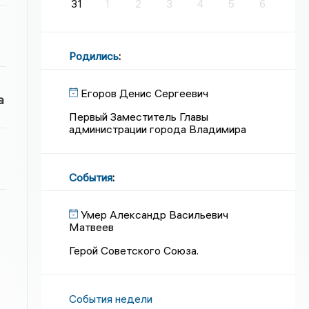
31
1
2
3
4
5
6
Родились
:
Егоров Денис Сергеевич
а
Первый Заместитель Главы
администрации города Владимира
События
:
Умер Александр Васильевич
Матвеев
Герой Советского Союза.
События недели