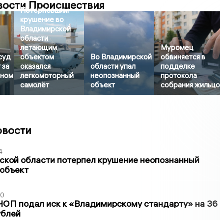
вости Происшествия
Потерпевшим
крушение во
Владимирской
области
летающим
Муромец
суд
объектом
Во Владимирской
обвиняется в
 за
оказался
области упал
подделке
яном
легкомоторный
неопознанный
протокола
самолёт
объект
собрания жильц
овости
4
ской области потерпел крушение неопознанный
 объект
30
ЧОП подал иск к «Владимирскому стандарту» на 36
ублей