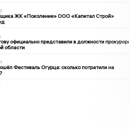
0
йщика ЖК «Поколение» ООО «Капитал Строй»
уд
6
ову официально представили в должности прокурор
й области
1
ошёл Фестиваль Огурца: сколько потратили на
?
2