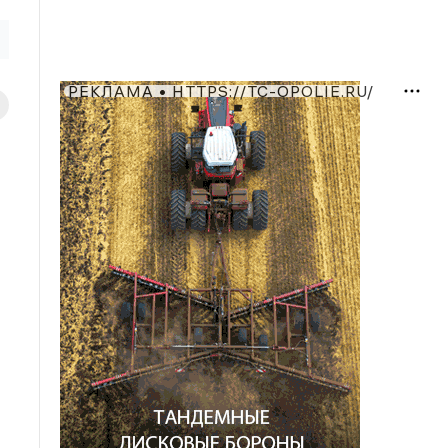
РЕКЛАМА • HTTPS://TC-OPOLIE.RU/