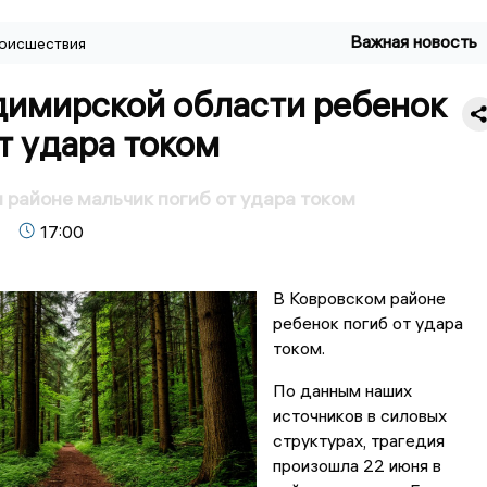
Важная новость
оисшествия
димирской области ребенок
т удара током
 районе мальчик погиб от удара током
17:00
В Ковровском районе
ребенок погиб от удара
током.
По данным наших
источников в силовых
структурах, трагедия
произошла 22 июня в