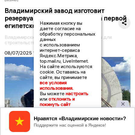
Владимирский завод изготовит
резервуары для строительства первой
Нажимая кнопку вы
египетской АЭС
даете согласие на
обработку персональных
Владимирский завод изготовит резервуары для
данных
строительства первой египетской АЭС
с использованием
интернет-сервиса
08/07/2025
17:00
Яндекс.Метрика,
top.mail.ru, LiveInternet.
На сайте используются
cookie. Оставаясь на
сайте, вы принимаете
все условия
использования.
Вы можете
настроить
или
отклонить и
покинуть сайт
Принять