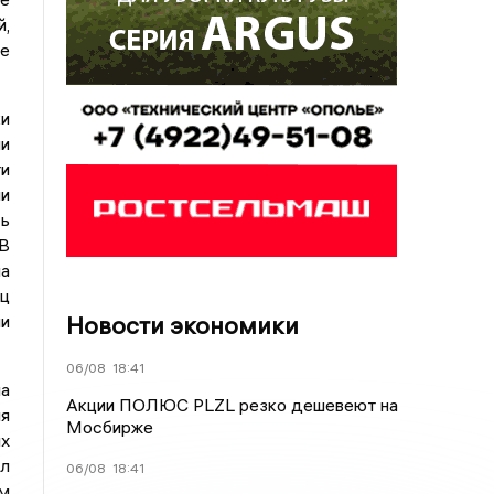
,
те
и
и
и
ми
ь
В
а
ец
Новости экономики
и
06/08
18:41
а
Акции ПОЛЮС PLZL резко дешевеют на
я
Мосбирже
х
л
06/08
18:41
м