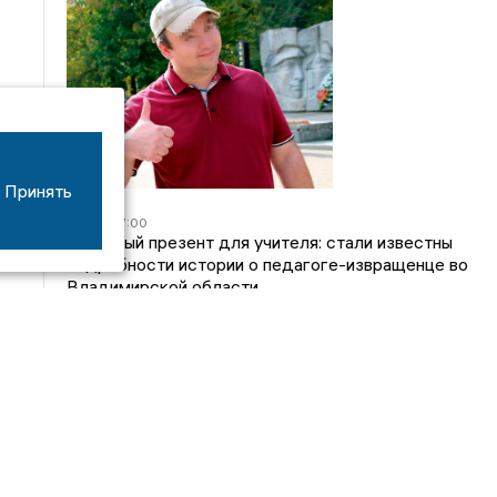
Принять
05/08
17:00
Странный презент для учителя: стали известны
подробности истории о педагоге-извращенце во
Владимирской области
04/08
15:40
Дело застройщика ЖК «Поколение» ООО
«Капитал Строй» передали в суд
24/07
09:01
Обещали - не сделали: детский сад в
ЖК «Отражение» так и не открылся, хотя сроки
давно прошли