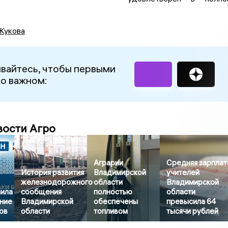
Жукова
вайтесь, чтобы первыми
 о важном:
вости Агро
Аграрии
Средняя зарплат
История развития
Владимирской
учителей
железнодорожного
области
Владимирской
нила
сообщения
полностью
области
ние
Владимирской
обеспечены
превысила 64
ов
области
топливом
тысячи рублей