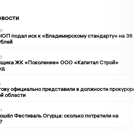
овости
30
ЧОП подал иск к «Владимирскому стандарту» на 36
ублей
0
йщика ЖК «Поколение» ООО «Капитал Строй»
уд
6
ову официально представили в должности прокурор
й области
1
ошёл Фестиваль Огурца: сколько потратили на
?