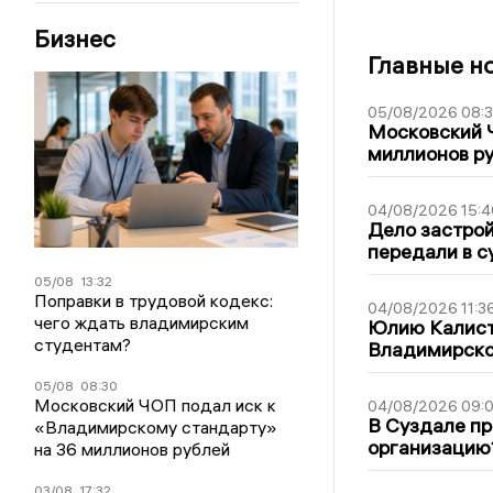
Бизнес
Главные н
05/08/2026 08:
Московский 
миллионов р
04/08/2026 15:4
Дело застро
передали в с
05/08
13:32
Поправки в трудовой кодекс:
04/08/2026 11:3
чего ждать владимирским
Юлию Калист
студентам?
Владимирско
05/08
08:30
Московский ЧОП подал иск к
04/08/2026 09:0
В Суздале пр
«Владимирскому стандарту»
организацию
на 36 миллионов рублей
03/08
17:32