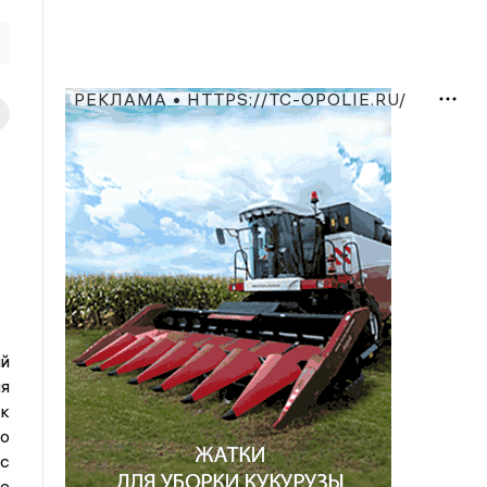
РЕКЛАМА • HTTPS://TC-OPOLIE.RU/
ый
я
к
го
 с
е