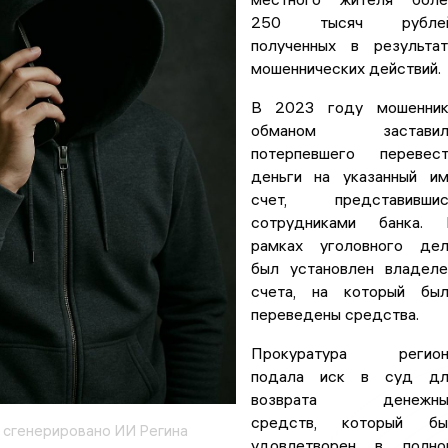
250 тысяч рублей
полученных в результа
мошеннических действий.
В 2023 году мошенник
обманом заставил
потерпевшего перевест
деньги на указанный и
счет, представившис
сотрудниками банка. 
рамках уголовного дел
был установлен владел
счета, на который был
переведены средства.
Прокуратура регион
подала иск в суд дл
возврата денежны
средств, который бы
сгенерировано ИИ Регина
удовлетворен в полно