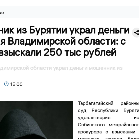
ро
ик из Бурятии украл деньги
я Владимирской области: с
взыскали 250 тыс рублей
димирской области украл деньги мошенник из
15:00
Тарбагатайский районн
суд Республики Буряти
удовлетворил ис
Собинского межрайонно
прокурора о взыскании
местного жителя боле