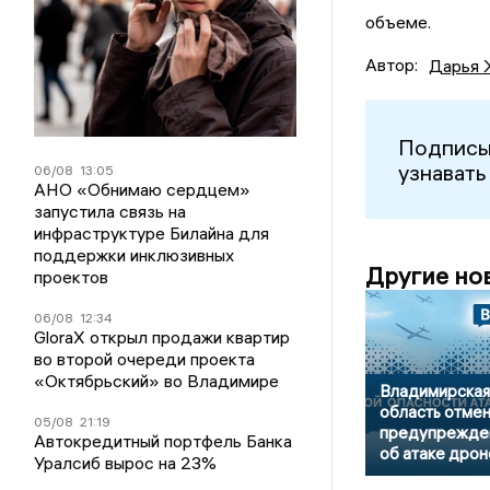
объеме.
Автор:
Дарья 
Подписы
узнавать
06/08
13:05
АНО «Обнимаю сердцем»
запустила связь на
инфраструктуре Билайна для
поддержки инклюзивных
Другие но
проектов
06/08
12:34
GloraX открыл продажи квартир
во второй очереди проекта
«Октябрьский» во Владимире
Владимирская
область отме
05/08
21:19
предупрежде
Автокредитный портфель Банка
об атаке дрон
Уралсиб вырос на 23%