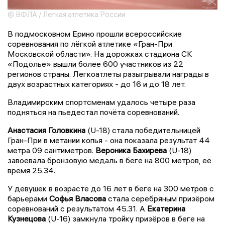
© ВФЛА / Легкая атлетика России
В подмосковном Ерино прошли всероссийские
соревнования по лёгкой атлетике «Гран-При
Московской области». На дорожках стадиона СК
«Подолье» вышли более 600 участников из 22
регионов страны. Легкоатлеты разыгрывали награды в
двух возрастных категориях - до 16 и до 18 лет.
Владимирским спортсменам удалось четыре раза
подняться на пьедестал почёта соревнований.
Анастасия Головкина
(U-18) стала победительницей
Гран-При в метании копья - она показала результат 44
метра 09 сантиметров.
Вероника Бахирева
(U-18)
завоевала бронзовую медаль в беге на 800 метров, её
время 25.34.
У девушек в возрасте до 16 лет в беге на 300 метров с
барьерами
Софья Власова
стала серебряным призёром
соревнований с результатом 45.31. А
Екатерина
Кузнецова
(U-16) замкнула тройку призёров в беге на