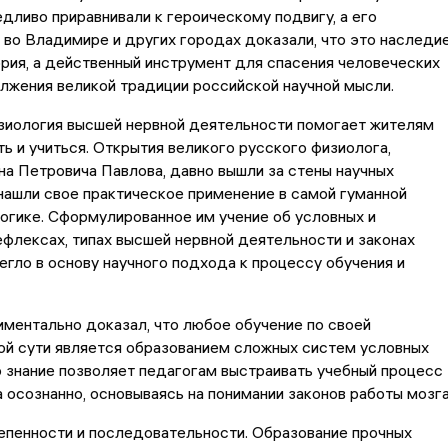
дливо приравнивали к героическому подвигу, а его
во Владимире и других городах доказали, что это наследи
ория, а действенный инструмент для спасения человеческих
лжения великой традиции российской научной мысли.
изиология высшей нервной деятельности помогает жителям
ь и учиться. Открытия великого русского физиолога,
а Петровича Павлова, давно вышли за стены научных
нашли свое практическое применение в самой гуманной
гике. Сформулированное им учение об условных и
флексах, типах высшей нервной деятельности и законах
егло в основу научного подхода к процессу обучения и
ментально доказал, что любое обучение по своей
ой сути является образованием сложных систем условных
 знание позволяет педагогам выстраивать учебный процесс
 а осознанно, основываясь на понимании законов работы мозга
епенности и последовательности. Образование прочных