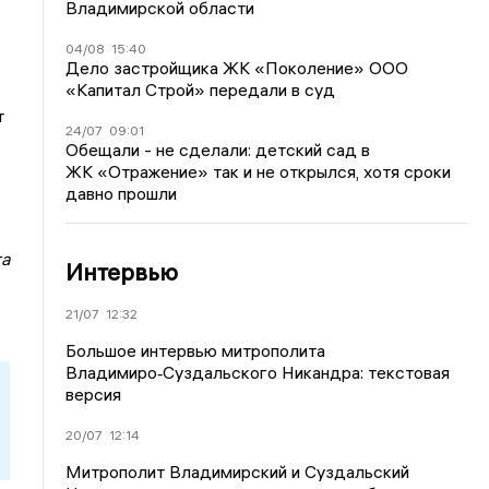
Владимирской области
04/08
15:40
Дело застройщика ЖК «Поколение» ООО
«Капитал Строй» передали в суд
т
24/07
09:01
Обещали - не сделали: детский сад в
ЖК «Отражение» так и не открылся, хотя сроки
давно прошли
та
Интервью
21/07
12:32
Большое интервью митрополита
Владимиро‑Суздальского Никандра: текстовая
версия
20/07
12:14
Митрополит Владимирский и Суздальский