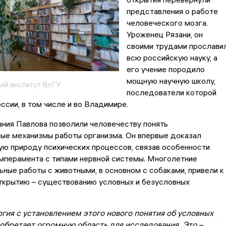
представления о работе
человеческого мозга.
Уроженец Рязани, он
своими трудами прослави
всю российскую науку, а
его учение породило
мощную научную школу,
ий институт ВлГУ
последователи которой
оссии, в том числе и во Владимире.
ния Павлова позволили человечеству понять
ые механизмы работы организма. Он впервые доказал
ю природу психических процессов, связав особенности
мперамента с типами нервной системы. Многолетние
ные работы с животными, в основном с собаками, привели к
ткрытию – существованию условных и безусловных
гия с установлением этого нового понятия об условных
обретает огромную область для исследования. Это –