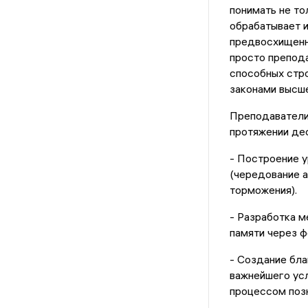
понимать не то
обрабатывает и
предвосхищенны
просто препод
способных стро
законами высше
Преподаватели
протяжении дес
- Построение 
(чередование 
торможения).
- Разработка м
памяти через ф
- Создание бла
важнейшего усл
процессом позн