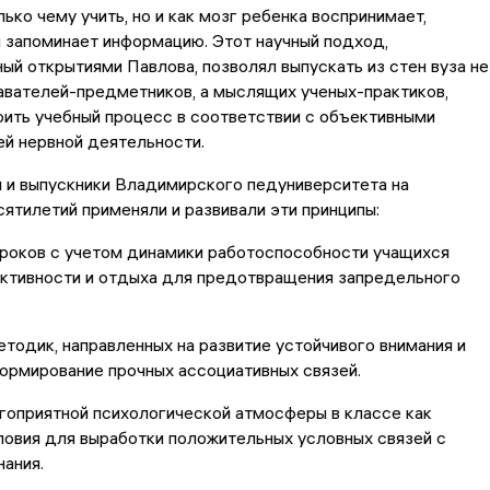
лько чему учить, но и как мозг ребенка воспринимает,
 запоминает информацию. Этот научный подход,
й открытиями Павлова, позволял выпускать из стен вуза не
авателей-предметников, а мыслящих ученых-практиков,
ить учебный процесс в соответствии с объективными
й нервной деятельности.
 и выпускники Владимирского педуниверситета на
ятилетий применяли и развивали эти принципы:
уроков с учетом динамики работоспособности учащихся
активности и отдыха для предотвращения запредельного
етодик, направленных на развитие устойчивого внимания и
ормирование прочных ассоциативных связей.
гоприятной психологической атмосферы в классе как
овия для выработки положительных условных связей с
ания.