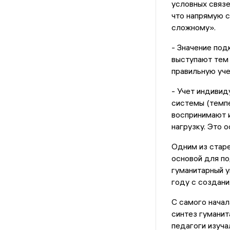
условных связе
что напрямую с
сложному».
- Значение под
выступают тем
правильную уч
- Учет индивид
системы (темпе
воспринимают и
нагрузку. Это 
Одним из старе
основой для по
гуманитарный у
году с создани
С самого начал
синтез гуманит
педагоги изуча