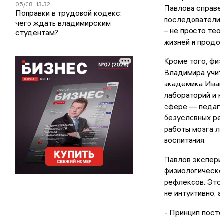
05/08
13:32
Павлова справе
Поправки в трудовой кодекс:
последователи 
чего ждать владимирским
– не просто те
студентам?
жизней и продо
Кроме того, ф
Владимира учит
академика Иван
лабораторий и 
сфере — педаго
безусловных ре
работы мозга л
воспитания.
Павлов экспери
физиологическ
рефлексов. Это
не интуитивно,
- Принцип пост