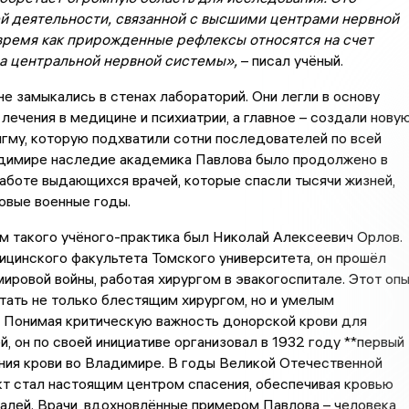
й деятельности, связанной с высшими центрами нервной
 время как прирожденные рефлексы относятся на счет
а центральной нервной системы»,
– писал учёный.
е замыкались в стенах лабораторий. Они легли в основу
лечения в медицине и психиатрии, а главное – создали нову
гму, которую подхватили сотни последователей по всей
адимире наследие академика Павлова было продолжено в
аботе выдающихся врачей, которые спасли тысячи жизней,
овые военные годы.
 такого учёного-практика был Николай Алексеевич Орлов.
цинского факультета Томского университета, он прошёл
ировой войны, работая хирургом в эвакогоспитале. Этот оп
тать не только блестящим хирургом, но и умелым
. Понимая критическую важность донорской крови для
й, он по своей инициативе организовал в 1932 году **первый
ния крови во Владимире. В годы Великой Отечественной
кт стал настоящим центром спасения, обеспечивая кровью
алей. Врачи, вдохновлённые примером Павлова – человека,