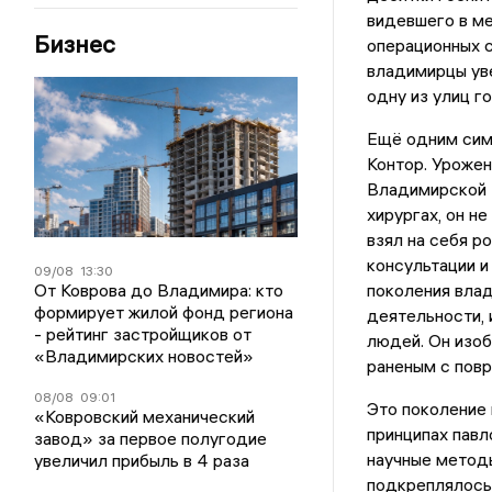
видевшего в ме
Бизнес
операционных 
владимирцы уве
одну из улиц г
Ещё одним сим
Контор. Урожен
Владимирской з
хирургах, он н
взял на себя р
консультации и
09/08
13:30
От Коврова до Владимира: кто
поколения влад
формирует жилой фонд региона
деятельности, 
- рейтинг застройщиков от
людей. Он изо
«Владимирских новостей»
раненым с повр
08/08
09:01
Это поколение 
«Ковровский механический
принципах павл
завод» за первое полугодие
научные методы
увеличил прибыль в 4 раза
подкреплялось 