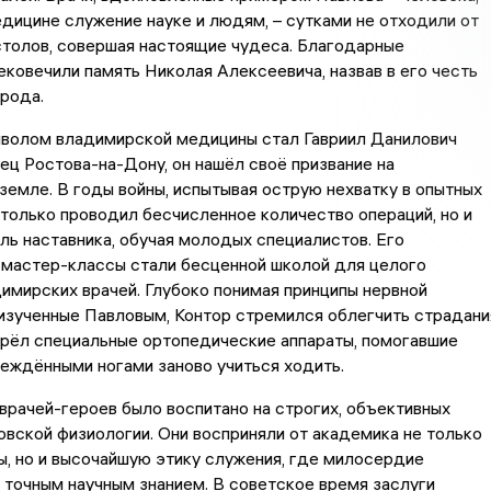
дицине служение науке и людям, – сутками не отходили от
столов, совершая настоящие чудеса. Благодарные
ковечили память Николая Алексеевича, назвав в его честь
орода.
волом владимирской медицины стал Гавриил Данилович
ец Ростова-на-Дону, он нашёл своё призвание на
емле. В годы войны, испытывая острую нехватку в опытных
е только проводил бесчисленное количество операций, но и
оль наставника, обучая молодых специалистов. Его
 мастер-классы стали бесценной школой для целого
имирских врачей. Глубоко понимая принципы нервной
изученные Павловым, Контор стремился облегчить страдани
брёл специальные ортопедические аппараты, помогавшие
еждёнными ногами заново учиться ходить.
врачей-героев было воспитано на строгих, объективных
овской физиологии. Они восприняли от академика не только
, но и высочайшую этику служения, где милосердие
точным научным знанием. В советское время заслуги