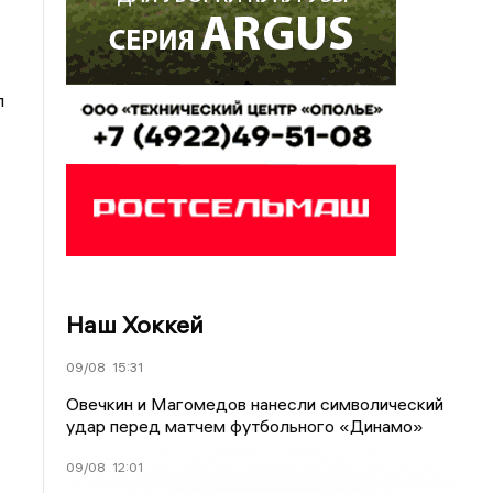
л
Наш Хоккей
09/08
15:31
Овечкин и Магомедов нанесли символический
удар перед матчем футбольного «Динамо»
09/08
12:01