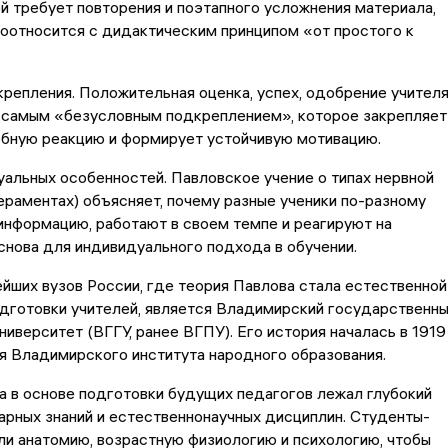
й требует повторения и поэтапного усложнения материала,
оотносится с дидактическим принципом «от простого к
крепления. Положительная оценка, успех, одобрение учител
 самым «безусловным подкреплением», которое закрепляет
ебную реакцию и формирует устойчивую мотивацию.
уальных особенностей. Павловское учение о типах нервной
раментах) объясняет, почему разные ученики по-разному
нформацию, работают в своем темпе и реагируют на
основа для индивидуального подхода в обучении.
йших вузов России, где теория Павлова стала естественной
дготовки учителей, является Владимирский государственн
ниверситет (ВГГУ, ранее ВГПУ). Его история началась в 1919
я Владимирского института народного образования.
а в основе подготовки будущих педагогов лежал глубокий
арных знаний и естественнонаучных дисциплин. Студенты-
ли анатомию, возрастную физиологию и психологию, чтобы