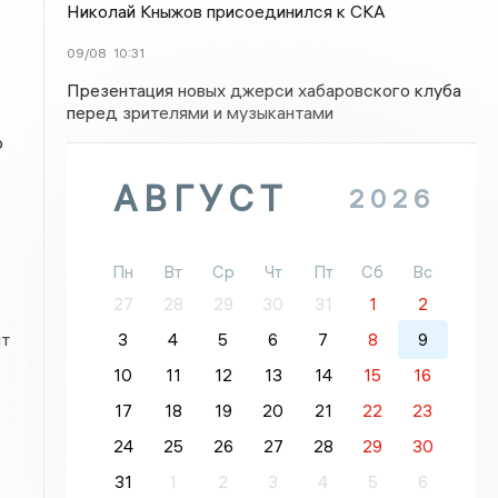
Николай Кныжов присоединился к СКА
09/08
10:31
Презентация новых джерси хабаровского клуба
перед зрителями и музыкантами
ю
АВГУСТ
2026
Пн
Вт
Ср
Чт
Пт
Сб
Вс
27
28
29
30
31
1
2
ыт
3
4
5
6
7
8
9
10
11
12
13
14
15
16
17
18
19
20
21
22
23
24
25
26
27
28
29
30
31
1
2
3
4
5
6