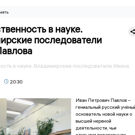
мять
венность в науке.
ирские последователи
Павлова
сть в науке. Владимирские последователи Ивана
20:30
Иван Петрович Павлов –
гениальный русский учёный
основатель новой науки о
высшей нервной
деятельности, чьи
открытия перевернули