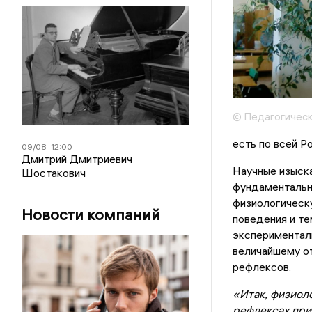
© Педагогическ
есть по всей Р
09/08
12:00
Дмитрий Дмитриевич
Научные изыска
Шостакович
фундаментальн
физиологическу
Новости компаний
поведения и те
эксперименталь
величайшему о
рефлексов.
«Итак, физиоло
рефлексах при