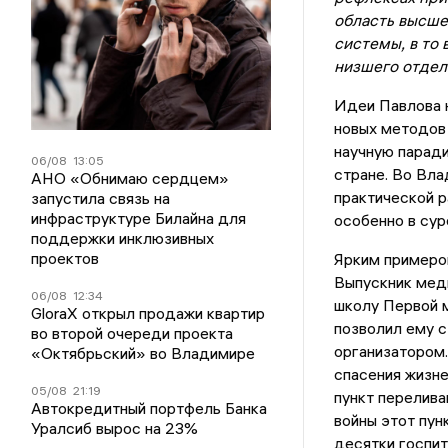
область высше
системы, в то
низшего отдел
Идеи Павлова н
новых методов 
научную паради
06/08
13:05
стране. Во Вл
АНО «Обнимаю сердцем»
практической р
запустила связь на
инфраструктуре Билайна для
особенно в сур
поддержки инклюзивных
проектов
Ярким примером
Выпускник меди
06/08
12:34
школу Первой м
GloraX открыл продажи квартир
позволил ему с
во второй очереди проекта
организатором
«Октябрьский» во Владимире
спасения жизне
05/08
21:19
пункт перелива
Автокредитный портфель Банка
войны этот пун
Уралсиб вырос на 23%
десятки госпит