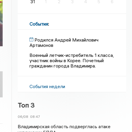
31
1
2
3
4
5
6
С
События
:
Родился Андрей Михайлович
Артамонов
Военный летчик-истребитель 1 класса,
участник войны в Корее. Почетный
гражданин города Владимира.
События недели
Топ 3
06/08
08:47
Владимирская область подверглась атаке