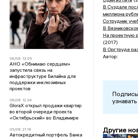
В Суздале посл
миллиона рубл
Сотрудник уче
В Вязниковско
На проектную р
(2017)
В Оргтруде ра
Автор:
06/08
13:05
АНО «Обнимаю сердцем»
запустила связь на
инфраструктуре Билайна для
поддержки инклюзивных
проектов
Подписы
узнавать
06/08
12:34
GloraX открыл продажи квартир
во второй очереди проекта
«Октябрьский» во Владимире
Другие но
05/08
21:19
Автокредитный портфель Банка