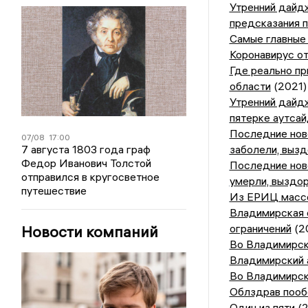
Утренний дайдж
предсказания 
Самые главные 
Коронавирус о
Где реально пр
области
(2021)
Утренний дайдж
пятерке аутсай
Последние ново
07/08
17:00
7 августа 1803 года граф
заболели, выз
Федор Иванович Толстой
Последние ново
отправился в кругосветное
умерли, выздо
путешествие
Из ЕРИЦ массо
Владимирская о
ограничений
(2
Новости компаний
Во Владимирск
Владимирский 
Во Владимирск
Облздрав пооб
Один из пяти
(2