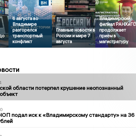
6 августа во
Владимирский
Владимире
филиал РАНХиГ
разгорелся
Главные новости в
продолжает
до
транспортный
России и мире 7
приём в
конфликт
августа
магистратуру
овости
4
ской области потерпел крушение неопознанный
 объект
30
ЧОП подал иск к «Владимирскому стандарту» на 36
ублей