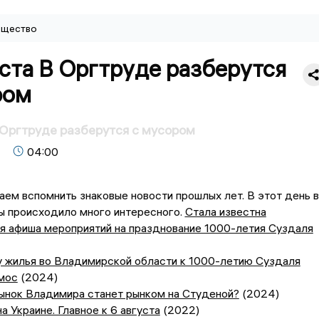
щество
ста В Оргтруде разберутся
ром
 Оргтруде разберутся с мусором
04:00
аем вспомнить знаковые новости прошлых лет. В этот день в
ы происходило много интересного.
Стала известна
я афиша мероприятий на празднование 1000-летия Суздаля
у жилья во Владимирской области к 1000-летию Суздаля
смос
(2024)
ынок Владимира станет рынком на Студеной?
(2024)
а Украине. Главное к 6 августа
(2022)