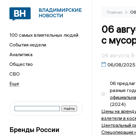
ВЛАДИМИРСКИЕ
>
Главная
Об
НОВОСТИ
06 авгу
100 самых влиятельных людей
с мусо
События недели
Аналитика
06 августа В
Общество
06/08/2025
СВО
06 предлаг
разные год
©
официальна
(2024)
Цены на аренд
взлетели в ко
Центральный р
Бренды России
Спецоперация н