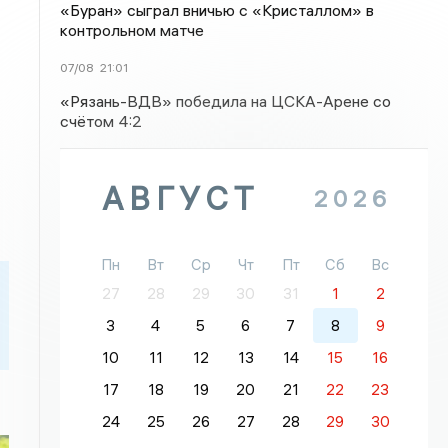
«Буран» сыграл вничью с «Кристаллом» в
контрольном матче
07/08
21:01
«Рязань-ВДВ» победила на ЦСКА-Арене со
счётом 4:2
АВГУСТ
2026
Пн
Вт
Ср
Чт
Пт
Сб
Вс
27
28
29
30
31
1
2
3
4
5
6
7
8
9
10
11
12
13
14
15
16
17
18
19
20
21
22
23
24
25
26
27
28
29
30