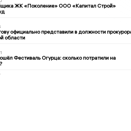
0
йщика ЖК «Поколение» ООО «Капитал Строй»
уд
6
ову официально представили в должности прокурор
й области
1
ошёл Фестиваль Огурца: сколько потратили на
?
2