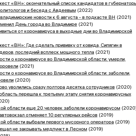
ест «ВН»: окончательный список кандидатов в губернаторы
политологов и беседа с Авдеевым
(2022)
владимирские новости к 6 августа - в подкасте ВН
(2021)
тменил День города во Владимире
(2021)
ивиться от коронавируса в выходные дни во Владимирской
ест «ВН»: Где сделать прививку от ковида, Сипягин в
деров, последний всплеск мощного тепла
(2021)
сти о коронавирусе во Владимирской области: умерли,
доровели
(2021)
сти о коронавирусе во Владимирской области: заболели,
ровели
(2020)
во уволились сразу полтора десятка сотрудников
(2020)
бласть перешла к третьему этапу снятия коронавирусных
020)
ой области еще 20 человек заболели коронавирусом
(2020
автовокзал отменяет 10 регулярных рейсов
(2019)
ой области выбрали первого мусорного оператора
(2019)
ещал не закрывать медпункт в Лесном
(2019)
018)