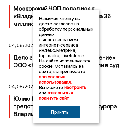
Московский ЧОП подал иск к
«Владимирскому стандарту» на 36
Нажимая кнопку вы
миллионов рублей
даете согласие на
обработку персональных
данных
с использованием
интернет-сервиса
04/08/2026 15:40
Яндекс.Метрика,
top.mail.ru, LiveInternet.
Дело застройщика ЖК «Поколение»
На сайте используются
ООО «Капитал Строй» передали в суд
cookie. Оставаясь на
сайте, вы принимаете
все условия
использования.
04/08/2026 11:36
Вы можете
настроить
или
отклонить и
Юлию Калистову официально
покинуть сайт
представили в должности прокурора
Принять
Владимирской области