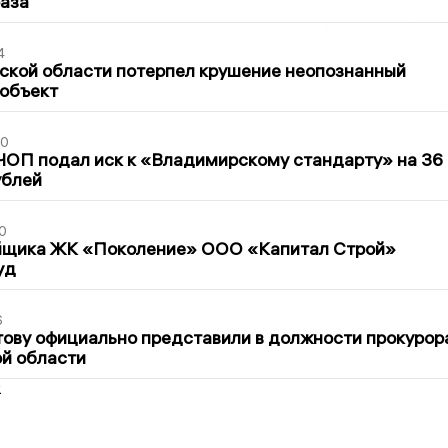
раза
4
ской области потерпел крушение неопознанный
 объект
30
ЧОП подал иск к «Владимирскому стандарту» на 36
ублей
0
йщика ЖК «Поколение» ООО «Капитал Строй»
уд
6
ову официально представили в должности прокурор
й области
2