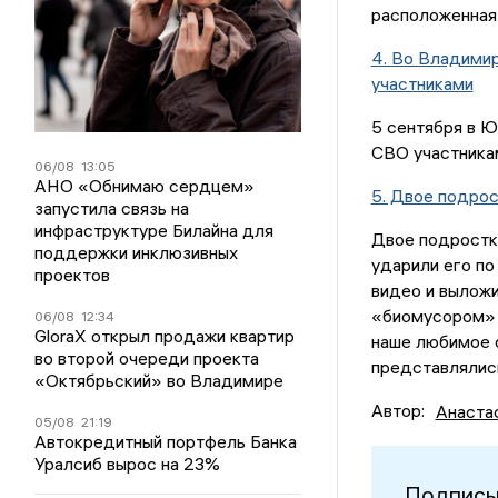
расположенная 
4. Во Владими
участниками
5 сентября в 
СВО участника
06/08
13:05
АНО «Обнимаю сердцем»
5. Двое подрос
запустила связь на
инфраструктуре Билайна для
Двое подростк
поддержки инклюзивных
ударили его по
проектов
видео и выложи
«биомусором» з
06/08
12:34
GloraX открыл продажи квартир
наше любимое о
во второй очереди проекта
представлялись
«Октябрьский» во Владимире
Автор:
Анаста
05/08
21:19
Автокредитный портфель Банка
Уралсиб вырос на 23%
Подписы