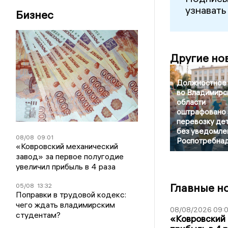
узнавать
Бизнес
Другие но
Должностное 
во Владимирс
области
оштрафовано 
перевозку де
без уведомле
08/08
09:01
Роспотребна
«Ковровский механический
завод» за первое полугодие
увеличил прибыль в 4 раза
Главные н
05/08
13:32
Поправки в трудовой кодекс:
чего ждать владимирским
08/08/2026 09:0
студентам?
«Ковровский 