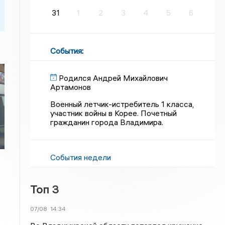
31
1
2
3
4
5
6
События
:
Родился Андрей Михайлович
Артамонов
Военный летчик-истребитель 1 класса,
участник войны в Корее. Почетный
гражданин города Владимира.
События недели
Топ 3
07/08
14:34