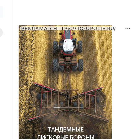
РЕКЛАМА • HTTPS://TC-OPOLIE.RU/