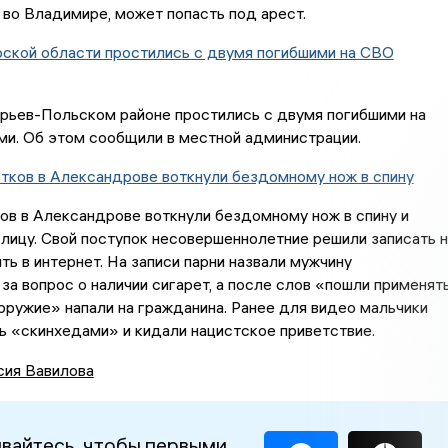
во Владимире, может попасть под арест.
рской области простились с двумя погибшими на СВО
Юрьев-Польском районе простились с двумя погибшими на
ми. Об этом сообщили в местной администрации.
тков в Александрове воткнули бездомному нож в спину
ов в Александрове воткнули бездомному нож в спину и
 лицу. Свой поступок несовершеннолетние решили записать н
ть в интернет. На записи парни назвали мужчину
а вопрос о наличии сигарет, а после слов «пошли применят
ружие» напали на гражданина. Ранее для видео мальчики
 «скинхедами» и кидали нацистское приветствие.
сия Вавилова
вайтесь, чтобы первыми