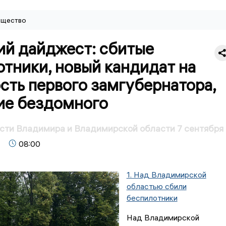
щество
ий дайджест: сбитые
тники, новый кандидат на
сть первого замгубернатора,
ие бездомного
сти Владимира и Владимирской области 7 сентября
08:00
1. Над Владимирской
областью сбили
беспилотники
Над Владимирской