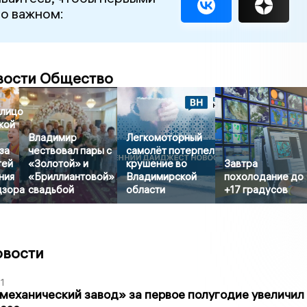
 о важном:
вости Общество
лицо
кой
Владимир
Легкомоторный
за
чествовал пары с
самолёт потерпел
тей
«Золотой» и
крушение во
Завтра
ния
«Бриллиантовой»
Владимирской
похолодание до
дзора
свадьбой
области
+17 градусов
овости
1
механический завод» за первое полугодие увеличил