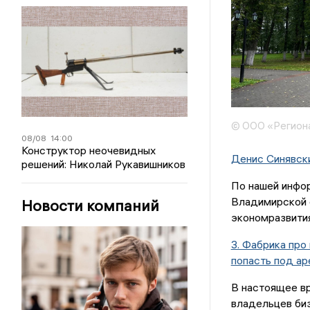
© ООО «Регион
08/08
14:00
Конструктор неочевидных
Денис Синявск
решений: Николай Рукавишников
По нашей инфо
Владимирской 
Новости компаний
экономразвития
3. Фабрика про
попасть под ар
В настоящее в
владельцев биз