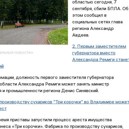
областью сегодня, 7
сентября, сбили БПЛА. Об
этом сообщил в
социальных сетях глава
региона Александр
Авдеев.
2. Первым заместителем
альные новости»
губернатора вместо
Александра Ремиги стане
ий
рмации, должность первого заместителя губернатора
области Александра Ремиги может занять министр
 и промышленности региона Денис Синявский.
 производству сухариков "Три корочки" во Владимире може
ест
ремя приставы запустили процесс ареста имущества
неса «Три корочки». Фабрика по производству сухариков,