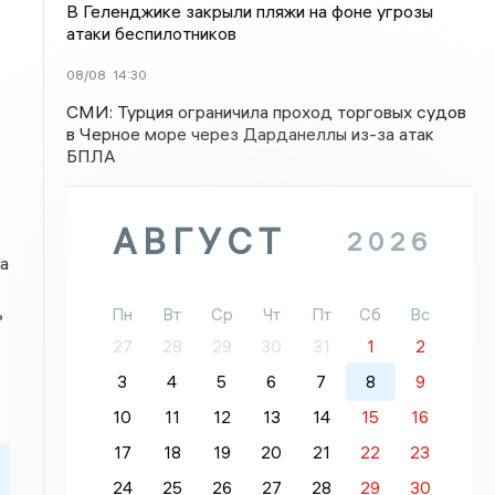
В Геленджике закрыли пляжи на фоне угрозы
атаки беспилотников
08/08
14:30
СМИ: Турция ограничила проход торговых судов
в Черное море через Дарданеллы из-за атак
БПЛА
АВГУСТ
2026
а
ь
Пн
Вт
Ср
Чт
Пт
Сб
Вс
27
28
29
30
31
1
2
3
4
5
6
7
8
9
10
11
12
13
14
15
16
17
18
19
20
21
22
23
24
25
26
27
28
29
30