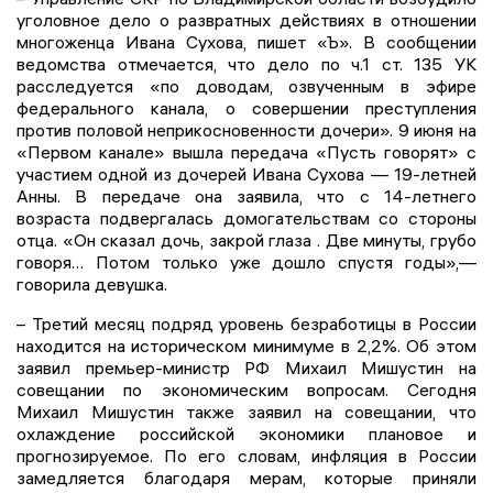
уголовное дело о развратных действиях в отношении
многоженца Ивана Сухова, пишет «Ъ». В сообщении
ведомства отмечается, что дело по ч.1 ст. 135 УК
расследуется «по доводам, озвученным в эфире
федерального канала, о совершении преступления
против половой неприкосновенности дочери». 9 июня на
«Первом канале» вышла передача «Пусть говорят» с
участием одной из дочерей Ивана Сухова — 19-летней
Анны. В передаче она заявила, что с 14-летнего
возраста подвергалась домогательствам со стороны
отца. «Он сказал дочь, закрой глаза . Две минуты, грубо
говоря… Потом только уже дошло спустя годы»,—
говорила девушка.
– Третий месяц подряд уровень безработицы в России
находится на историческом минимуме в 2,2%. Об этом
заявил премьер-министр РФ Михаил Мишустин на
совещании по экономическим вопросам. Сегодня
Михаил Мишустин также заявил на совещании, что
охлаждение российской экономики плановое и
прогнозируемое. По его словам, инфляция в России
замедляется благодаря мерам, которые приняли