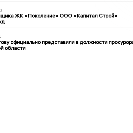
0
йщика ЖК «Поколение» ООО «Капитал Строй»
уд
6
ову официально представили в должности прокурор
й области
2