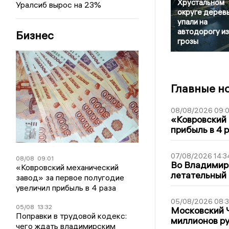
Хрустальном
Уралсиб вырос на 23%
округе дерев
упали на
автодорогу из
Бизнес
грозы
Главные н
08/08/2026 09:0
«Ковровский 
прибыль в 4 
07/08/2026 14:3
08/08
09:01
Во Владимир
«Ковровский механический
летательный
завод» за первое полугодие
увеличил прибыль в 4 раза
05/08/2026 08:
05/08
13:32
Московский 
Поправки в трудовой кодекс:
миллионов р
чего ждать владимирским