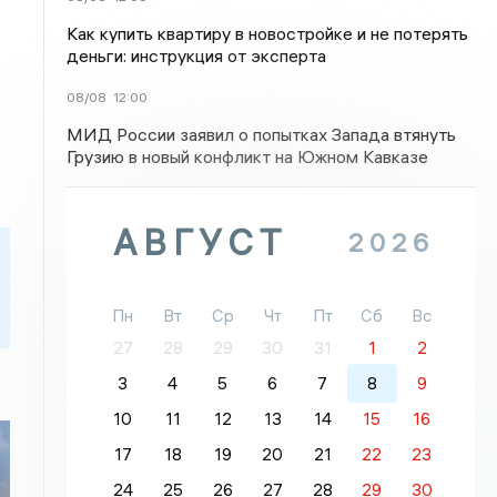
Как купить квартиру в новостройке и не потерять
деньги: инструкция от эксперта
08/08
12:00
МИД России заявил о попытках Запада втянуть
Грузию в новый конфликт на Южном Кавказе
АВГУСТ
2026
Пн
Вт
Ср
Чт
Пт
Сб
Вс
27
28
29
30
31
1
2
3
4
5
6
7
8
9
10
11
12
13
14
15
16
17
18
19
20
21
22
23
24
25
26
27
28
29
30