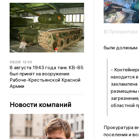
© Прокуратура 
были должным 
08/08
13:00
8 августа 1943 года танк КВ-85
- Контейнер
был принят на вооружение
находится в
Рабоче-Крестьянской Красной
захламлена 
Армии
размещены н
загрязнения
Новости компаний
областной п
Прокуратура вн
поселения и во