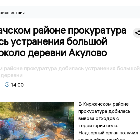
оисшествия
ачском районе прокуратура
сь устранения большой
около деревни Акулово
 районе прокуратура добилась устранения большой
 деревни
14:00
В Киржачском районе
прокуратура добилась
вывоза отходов с
территории села.
Надзорный орган получил
много обращений от