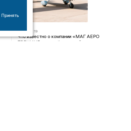
Принять
07/08
16:19
Что известно о компании «МАГ АЕРО
ТРЕНИНГ», самолёт которой потерпел крушение
во Владимирской области?
05/08
17:00
Странный презент для учителя: стали известны
подробности истории о педагоге-извращенце во
Владимирской области
04/08
15:40
Дело застройщика ЖК «Поколение» ООО
«Капитал Строй» передали в суд
24/07
09:01
Обещали - не сделали: детский сад в
ЖК «Отражение» так и не открылся, хотя сроки
давно прошли