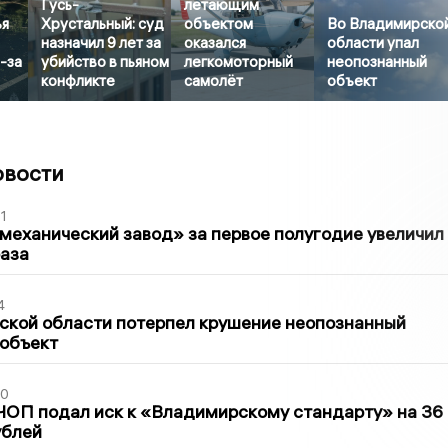
Гусь-
летающим
ья
Хрустальный: суд
объектом
Во Владимирско
назначил 9 лет за
оказался
области упал
-за
убийство в пьяном
легкомоторный
неопознанный
конфликте
самолёт
объект
овости
1
механический завод» за первое полугодие увеличил
раза
4
ской области потерпел крушение неопознанный
 объект
30
ЧОП подал иск к «Владимирскому стандарту» на 36
ублей