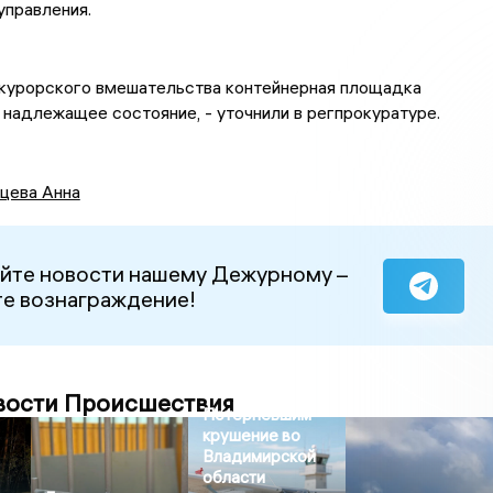
управления.
окурорского вмешательства контейнерная площадка
 надлежащее состояние, - уточнили в регпрокуратуре.
цева Анна
йте новости нашему Дежурному –
е вознаграждение!
вости Происшествия
Потерпевшим
крушение во
Владимирской
области