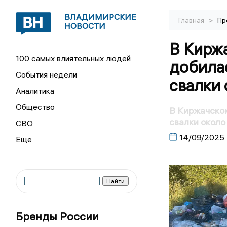
ВЛАДИМИРСКИЕ
>
Главная
Пр
НОВОСТИ
В Кирж
100 самых влиятельных людей
добила
События недели
свалки 
Аналитика
Общество
В Киржачском
свалки около
СВО
14/09/2025
Бренды России