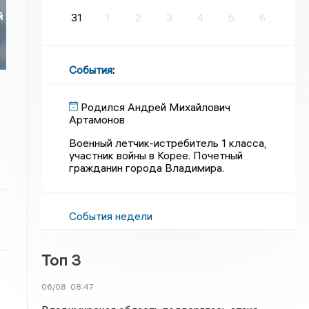
й
31
1
2
3
4
5
6
События
:
Родился Андрей Михайлович
Артамонов
Военный летчик-истребитель 1 класса,
участник войны в Корее. Почетный
гражданин города Владимира.
События недели
Топ 3
06/08
08:47