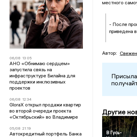
местного само
- После пр
приведена в
Автор:
Свежен
06/08
13:05
АНО «Обнимаю сердцем»
запустила связь на
Присыла
инфраструктуре Билайна для
поддержки инклюзивных
получайт
проектов
06/08
12:34
GloraX открыл продажи квартир
во второй очереди проекта
Другие но
«Октябрьский» во Владимире
05/08
21:19
В Гусь-
Автокредитный портфель Банка