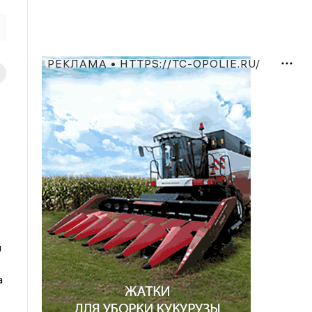
РЕКЛАМА • HTTPS://TC-OPOLIE.RU/
й
а