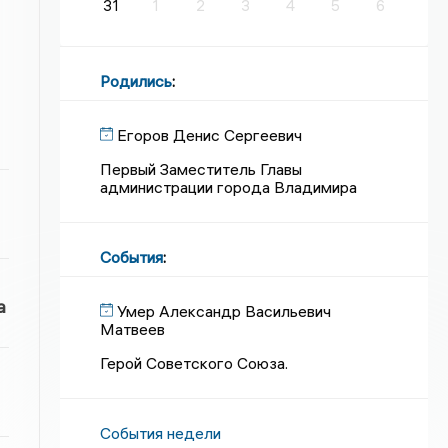
31
1
2
3
4
5
6
Родились
:
Егоров Денис Сергеевич
Первый Заместитель Главы
администрации города Владимира
События
:
а
Умер Александр Васильевич
Матвеев
Герой Советского Союза.
События недели