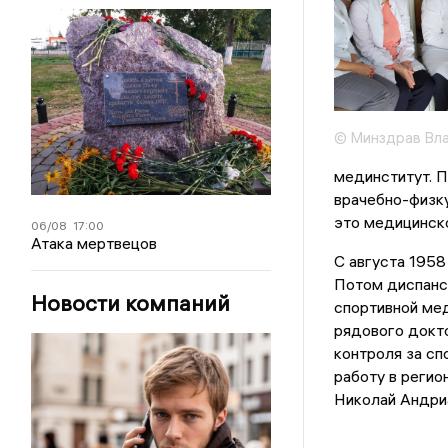
© Минздрав Вла
мединститут. 
врачебно-физку
это медицинск
06/08
17:00
Атака мертвецов
С августа 1958
Потом диспанс
Новости компаний
спортивной мед
рядового докто
контроля за с
работу в регио
Николай Андриа