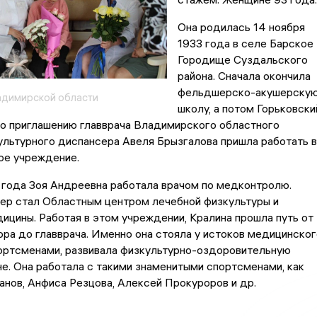
Она родилась 14 ноября
1933 года в селе Барское
Городище Суздальского
района. Сначала окончила
фельдшерско-акушерску
димирской области
школу, а потом Горьковски
По приглашению главврача Владимирского областного
льтурного диспансера Авеля Брызгалова пришла работать в
ое учреждение.
 года Зоя Андреевна работала врачом по медконтролю.
ер стал Областным центром лечебной физкультуры и
ицины. Работая в этом учреждении, Кралина прошла путь от
ра до главврача. Именно она стояла у истоков медицинског
портсменами, развивала физкультурно-оздоровительную
не. Она работала с такими знаменитыми спортсменами, как
нов, Анфиса Резцова, Алексей Прокуроров и др.