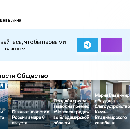
цева Анна
вайтесь, чтобы первыми
 о важном:
вости Общество
 в
Мэрия Владимир
Продлён приём
обсудила
заявок на премию
благоустройств
ем
Главные новости в
«Человек труда»
Князь-
та
России и мире 6
во Владимирской
Владимирского
августа
области
кладбища