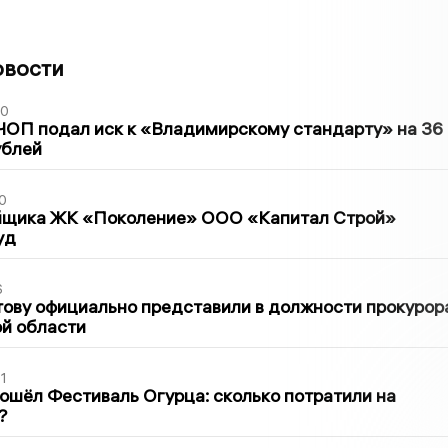
овости
30
ЧОП подал иск к «Владимирскому стандарту» на 36
ублей
0
йщика ЖК «Поколение» ООО «Капитал Строй»
уд
6
ову официально представили в должности прокурор
й области
1
ошёл Фестиваль Огурца: сколько потратили на
?