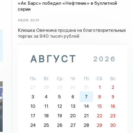
«Ак Барс» победил «Нефтяник» в буллитной
серии
06/08
20:31
Клюшка Овечкина продана на благотворительных
торгах за 940 тысяч рублей
АВГУСТ
2026
Пн
Вт
Ср
Чт
Пт
Сб
Вс
27
28
29
30
31
1
2
3
4
5
6
7
8
9
а
10
11
12
13
14
15
16
о
17
18
19
20
21
22
23
24
25
26
27
28
29
30