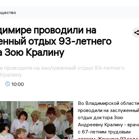
щество
димире проводили на
енный отдых 93-летнего
а Зою Кралину
е проводили на заслуженный отдых 93-летнего
 Кралину
10:00
Во Владимирской области
проводили на заслуженны
отдых доктора Зою
Андреевну Кралину - врач
с 67-летним трудовым
стажем. Женщине 93 года.