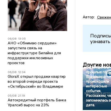
Автор:
Свежен
Подписы
06/08
13:05
узнавать
АНО «Обнимаю сердцем»
запустила связь на
инфраструктуре Билайна для
поддержки инклюзивных
проектов
Другие но
В этот день в
прошлые годы
06/08
12:34
GloraX открыл продажи квартир
Владимире
во второй очереди проекта
происходили
«Октябрьский» во Владимире
интересные
события.
Расскажем, ч
05/08
21:19
Автокредитный портфель Банка
запомнилась э
Уралсиб вырос на 23%
дата.