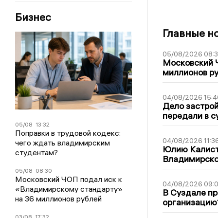
Бизнес
Главные н
05/08/2026 08:
Московский 
миллионов р
04/08/2026 15:4
Дело застро
передали в с
05/08
13:32
Поправки в трудовой кодекс:
04/08/2026 11:3
чего ждать владимирским
Юлию Калист
студентам?
Владимирско
05/08
08:30
Московский ЧОП подал иск к
04/08/2026 09:0
«Владимирскому стандарту»
В Суздале пр
на 36 миллионов рублей
организацию
03/08
17:32