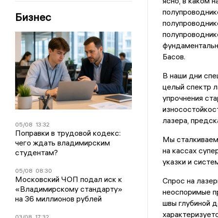
ясно, в каком 
полупроводник
Бизнес
полупроводнико
полупроводнико
фундаментальну
Басов.
В наши дни сп
целый спектр л
упрочнения ста
износостойкост
лазера, предск
05/08
13:32
Поправки в трудовой кодекс:
Мы сталкиваемс
чего ждать владимирским
на кассах супе
студентам?
указки и систе
05/08
08:30
Московский ЧОП подал иск к
Спрос на лазер
«Владимирскому стандарту»
неоспоримые пр
на 36 миллионов рублей
швы глубиной д
характеризуетс
03/08
17:32