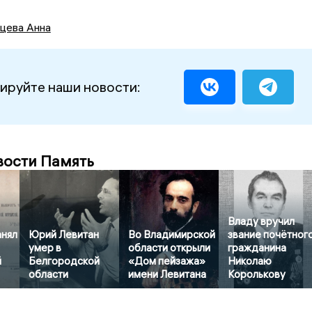
цева Анна
ируйте наши новости:
вости Память
Владу вручил
анял
Юрий Левитан
Во Владимирской
звание почётног
умер в
области открыли
гражданина
й
Белгородской
«Дом пейзажа»
Николаю
области
имени Левитана
Королькову