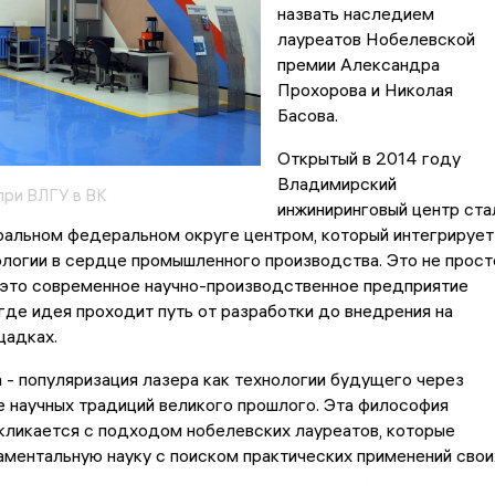
назвать наследием
лауреатов Нобелевской
премии Александра
Прохорова и Николая
Басова.
Открытый в 2014 году
Владимирский
при ВЛГУ в ВК
инжиниринговый центр ста
ральном федеральном округе центром, который интегрирует
логии в сердце промышленного производства. Это не прост
 это современное научно-производственное предприятие
 где идея проходит путь от разработки до внедрения на
щадках.
- популяризация лазера как технологии будущего через
 научных традиций великого прошлого. Эта философия
кликается с подходом нобелевских лауреатов, которые
ментальную науку с поиском практических применений свои