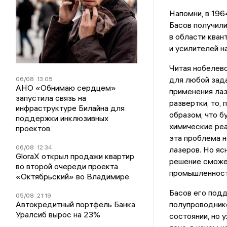
Напомни, в 196
Басов получил
в области кван
и усилителей н
Читая нобелевс
для любой зада
06/08
13:05
АНО «Обнимаю сердцем»
применения лаз
запустила связь на
развертки, то,
инфраструктуре Билайна для
образом, что б
поддержки инклюзивных
химические реа
проектов
эта проблема 
06/08
12:34
лазеров. Но яс
GloraX открыл продажи квартир
решение сможе
во второй очереди проекта
промышленности
«Октябрьский» во Владимире
Басов его подд
05/08
21:19
Автокредитный портфель Банка
полупроводнико
Уралсиб вырос на 23%
состоянии, но 