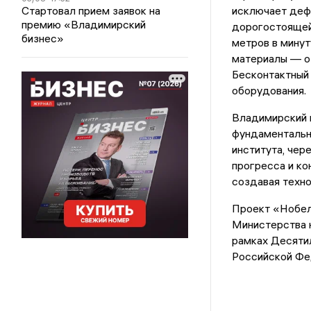
Стартовал прием заявок на
исключает деф
премию «Владимирский
дорогостоящей
бизнес»
метров в минут
материалы — от
Бесконтактный 
оборудования.
Владимирский и
фундаментальн
института, чер
прогресса и к
создавая техн
Проект «Нобел
Министерства 
рамках Десятил
Российской Фед