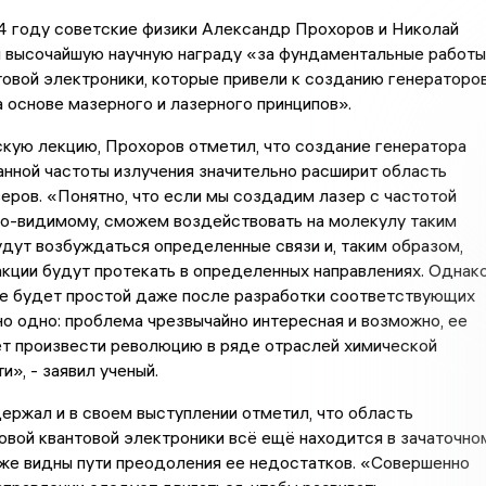
4 году советские физики Александр Прохоров и Николай
и высочайшую научную награду «за фундаментальные работы
товой электроники, которые привели к созданию генераторо
а основе мазерного и лазерного принципов».
кую лекцию, Прохоров отметил, что создание генератора
нной частоты излучения значительно расширит область
еров. «Понятно, что если мы создадим лазер с частотой
 по-видимому, сможем воздействовать на молекулу таким
удут возбуждаться определенные связи и, таким образом,
кции будут протекать в определенных направлениях. Однак
не будет простой даже после разработки соответствующих
но одно: проблема чрезвычайно интересная и возможно, ее
т произвести революцию в ряде отраслей химической
», - заявил ученый.
ержал и в своем выступлении отметил, что область
вой квантовой электроники всё ещё находится в зачаточно
уже видны пути преодоления ее недостатков. «Совершенно