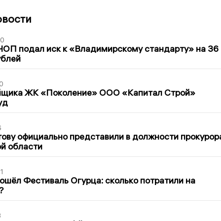
овости
30
ЧОП подал иск к «Владимирскому стандарту» на 36
ублей
0
йщика ЖК «Поколение» ООО «Капитал Строй»
уд
6
ову официально представили в должности прокурор
й области
1
ошёл Фестиваль Огурца: сколько потратили на
?
3