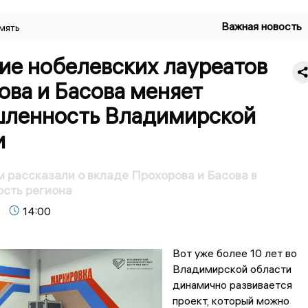
Важная новость
мять
ие нобелевских лауреатов
ова и Басова меняет
ленность Владимирской
и
рассказали о вкладе Прохорова и Басова в
сть региона
14:00
Вот уже более 10 лет во
Владимирской области
динамично развивается
проект, который можно