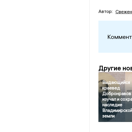
Автор:
Свежен
Коммент
Другие но
Выдающийся
краевед
Добронравов
изучал и сохр
наследие
Владимирско
земли