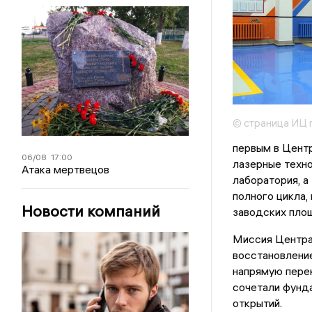
© страница ИЦ 
первым в Цент
06/08
17:00
лазерные техно
Атака мертвецов
лаборатория, а
полного цикла,
Новости компаний
заводских пло
Миссия Центра 
восстановление
напрямую пере
сочетали фунда
открытий.