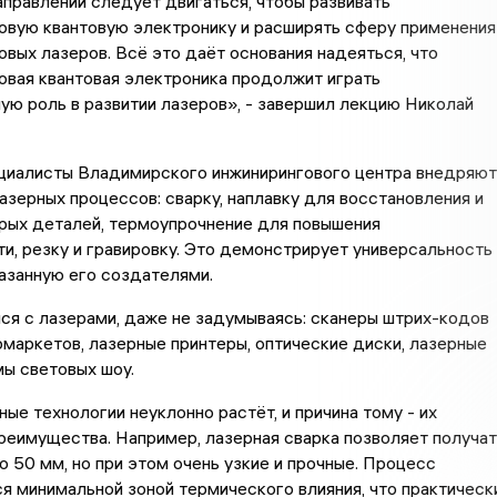
направлении следует двигаться, чтобы развивать
овую квантовую электронику и расширять сферу применения
вых лазеров. Всё это даёт основания надеяться, что
вая квантовая электроника продолжит играть
ю роль в развитии лазеров», - завершил лекцию Николай
ециалисты Владимирского инжинирингового центра внедряют
азерных процессов: сварку, наплавку для восстановления и
рых деталей, термоупрочнение для повышения
и, резку и гравировку. Это демонстрирует универсальность
азанную его создателями.
я с лазерами, даже не задумываясь: сканеры штрих-кодов
рмаркетов, лазерные принтеры, оптические диски, лазерные
мы световых шоу.
ные технологии неуклонно растёт, и причина тому - их
еимущества. Например, лазерная сварка позволяет получат
о 50 мм, но при этом очень узкие и прочные. Процесс
я минимальной зоной термического влияния, что практическ