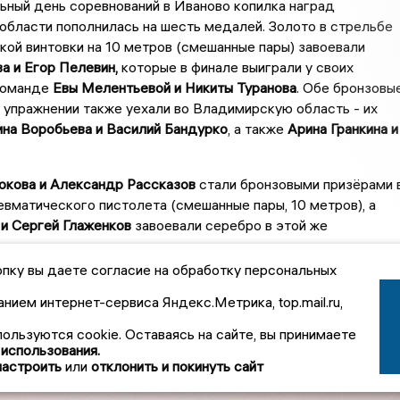
ьный день соревнований в Иваново копилка наград
бласти пополнилась на шесть медалей. Золото в стрельбе
кой винтовки на 10 метров (смешанные пары) завоевали
а и Егор Пелевин,
которые в финале выиграли у своих
команде
Евы Мелентьевой и Никиты Туранова
. Обе бронзовы
 упражнении также уехали во Владимирскую область - их
на Воробьева и Василий Бандурко
, а также
Арина Гранкина и
юкова и Александр Рассказов
стали бронзовыми призёрами 
евматического пистолета (смешанные пары, 10 метров), а
и Сергей Глаженков
завоевали серебро в этой же
пку вы даете согласие на обработку персональных
аших спортсменов!
анием интернет-сервиса Яндекс.Метрика, top.mail.ru,
пользуются cookie. Оставаясь на сайте, вы принимаете
 использования.
настроить
или
отклонить и покинуть сайт