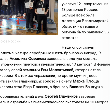
участие 121 спортсмен из
13 регионов России.
Больше всех была
делегация Владимирской
области - от нашего
региона было заявлено 36
стрелков.
Союз России
Наши спортсмены
золотые, четыре серебряные и пять бронзовых наград. В
налов
Анжелика Османова
завоевала золотую медаль
 упражнении "винтовка пневматическая, 10 метров". В финал
рала у своей землячки
Евы Мелентьевой,
которая стала
зёром. В этом же упражнении, но среди мужчин, весь
та заняли владимирцы: золото на счету
Марка Плюща
,
изёром стал
Егор Пелевин
, а бронза у
Василия Бандурко
.
соревновательный день
Сергей Глаженков
завоевал
ль в стрельбе из пневматического пистолета на 10 метров.