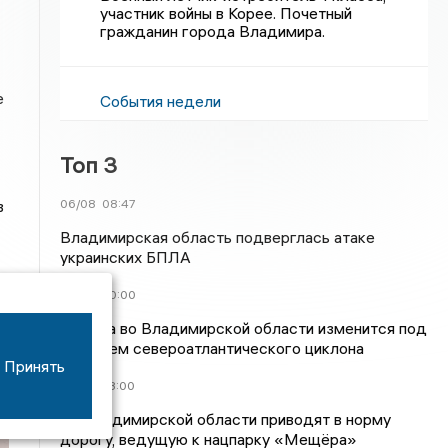
участник войны в Корее. Почетный
гражданин города Владимира.
е
События недели
Топ 3
06/08
08:47
в
Владимирская область подверглась атаке
украинских БПЛА
05/08
20:00
Погода во Владимирской области изменится под
влиянием североатлантического циклона
Принять
04/08
23:00
Во Владимирской области приводят в норму
дорогу, ведущую к нацпарку «Мещёра»