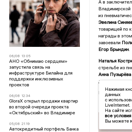
А в заключител
Владимирской о
из пневматичес
Эвелина Синяев
товарищей по 
награды в этом
завоевали
Поли
Егор Брындин
.
06/08
13:05
Наталья Костр
АНО «Обнимаю сердцем»
запустила связь на
стрельбе из пн
инфраструктуре Билайна для
Анна Пузырёва 
поддержки инклюзивных
дисциплине.
проектов
Нажимая кно
Поздравляем н
данных
06/08
12:34
с использов
GloraX открыл продажи квартир
LiveInternet.
во второй очереди проекта
На сайте ис
«Октябрьский» во Владимире
все условия
Вы можете
05/08
21:19
Автокредитный портфель Банка