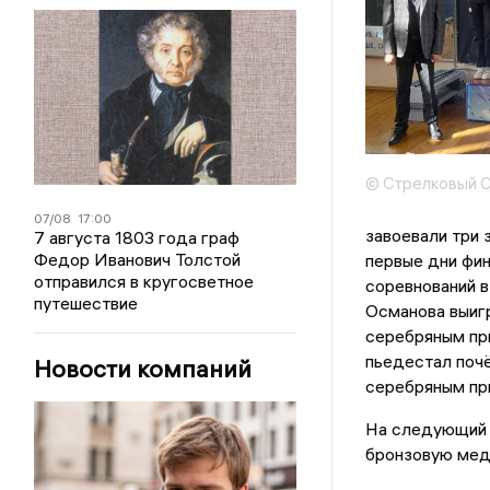
© Стрелковый 
07/08
17:00
завоевали три 
7 августа 1803 года граф
Федор Иванович Толстой
первые дни фи
отправился в кругосветное
соревнований в
путешествие
Османова выиг
серебряным при
пьедестал почё
Новости компаний
серебряным пр
На следующий 
бронзовую меда