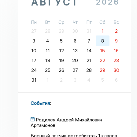
АВГУСТ
2026
Пн
Вт
Ср
Чт
Пт
Сб
Вс
27
28
29
30
31
1
2
3
4
5
6
7
8
9
10
11
12
13
14
15
16
17
18
19
20
21
22
23
24
25
26
27
28
29
30
е
31
1
2
3
4
5
6
События
:
Родился Андрей Михайлович
Артамонов
Военный летчик-истребитель 1 класса,