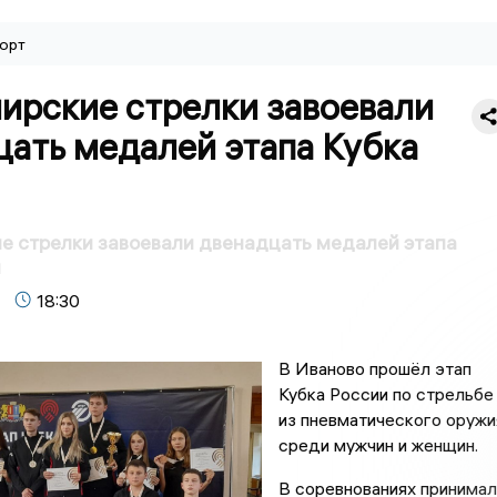
орт
ирские стрелки завоевали
цать медалей этапа Кубка
е стрелки завоевали двенадцать медалей этапа
и
18:30
В Иваново прошёл этап
Кубка России по стрельбе
из пневматического оружи
среди мужчин и женщин.
В соревнованиях принимал