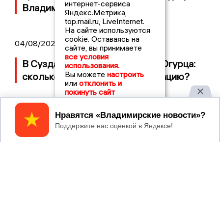
интернет-сервиса
Владимирской области
Яндекс.Метрика,
top.mail.ru, LiveInternet.
На сайте используются
cookie. Оставаясь на
04/08/2026 09:01
сайте, вы принимаете
все условия
В Суздале прошёл Фестиваль Огурца:
использования.
Вы можете
настроить
сколько потратили на организацию?
или
отклонить и
покинуть сайт
Принять
2017 © NEWSVLADIMIR.RU | СИ
ВЛАДИМИРСКИЕ
«Информационное агентство
НОВОСТИ
Владимирские новости»
Учредитель (соучредители): Общество с ограниченной
ответственностью «РЕГИОНАЛЬНЫЕ НОВОСТИ» (ОГРН
1107154017354)
Главный редактор: Мазов С. А.