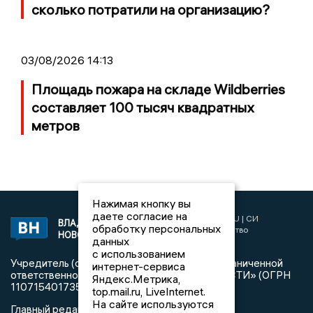
сколько потратили на организацию?
03/08/2026 14:13
Площадь пожара на складе Wildberries
составляет 100 тысяч квадратных
метров
Нажимая кнопку вы
даете согласие на
2017 © NEWSVLADIMIR.RU | СИ
ВЛАДИМИРСКИЕ
обработку персональных
«Информационное агентство
НОВОСТИ
данных
Владимирские новости»
с использованием
Учредитель (соучредители): Общество с ограниченной
интернет-сервиса
ответственностью «РЕГИОНАЛЬНЫЕ НОВОСТИ» (ОГРН
Яндекс.Метрика,
1107154017354)
top.mail.ru, LiveInternet.
На сайте используются
Главный редактор: Мазов С. А.