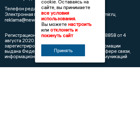
cookie. Оставаясь на
сайте, вы принимаете
8 (4922) 666916
Телефон редакции:
все условия
info@newsvladimir.ru
Электронная почта редакции:
,
использования.
reklama@newsvladimir.ru
Вы можете
настроить
или
отклонить и
покинуть сайт
Регистрационный номер: серия Эл № ФС77-78858 от 4
августа 2020 г. согласно выписке из реестра
зарегистрированных средств массовой информации
Принять
выдана Федеральной службой по надзору в сфере связи,
информационных технологий и массовых коммуникаций
При использовании любого материала с данного сайта
гиперссылка на Сетевое издание «Информационное
агентство Владимирские новости» обязательна.
Сообщения на сером фоне размещены на правах рекламы
@mazov
MAX
Написать директору в телеграм
или
О холдинге
Вакансии
Реклама