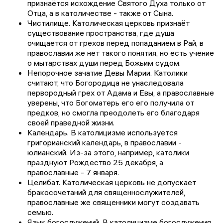
признаётся исхождение Святого Духа только от
Отца, а в католичестве - также от Сына.
Чистилище. Католическая церковь признаёт
существование пространства, где душа
очищается от грехов перед попаданием в Рай, в
православии же нет такого понятия, но есть учение
о мытарствах души перед Божьим судом.
Непорочное зачатие Девы Марии. Католики
считают, что Богородица не унаследовала
первородный грех от Адама и Евы, а православные
уверены, что Богоматерь его его получила от
предков, но смогла преодолеть его благодаря
своей праведной жизни.
Календарь. В католицизме используется
григорианский календарь, в православии -
юлианский. Из-за этого, например, католики
празднуют Рождество 25 декабря, а
православные - 7 января.
Целибат. Католическая церковь не допускает
бракосочетаний для священнослужителей,
православные же священники могут создавать
семью.
Язык богослужений. В католицизме богослужения