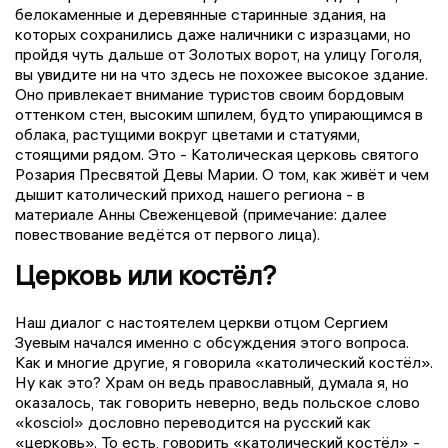
белокаменные и деревянные старинные здания, на
которых сохранились даже наличники с изразцами, но
пройдя чуть дальше от Золотых ворот, на улицу Гоголя,
вы увидите ни на что здесь не похожее высокое здание.
Оно привлекает внимание туристов своим бордовым
оттенком стен, высоким шпилем, будто упирающимся в
облака, растущими вокруг цветами и статуями,
стоящими рядом. Это - Католическая церковь святого
Розария Пресвятой Девы Марии. О том, как живёт и чем
дышит католический приход нашего региона - в
материале Анны Свеженцевой (примечание: далее
повествование ведётся от первого лица).
Церковь или костёл?
Наш диалог с настоятелем церкви отцом Сергием
Зуевым начался именно с обсуждения этого вопроса.
Как и многие другие, я говорила «католический костёл».
Ну как это? Храм он ведь православный, думала я, но
оказалось, так говорить неверно, ведь польское слово
«kosciol» дословно переводится на русский как
«церковь». То есть, говорить «католический костёл» -