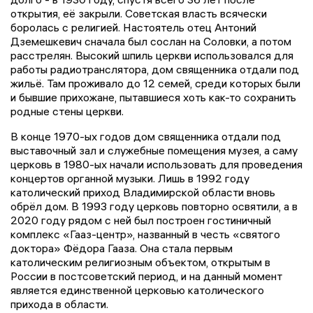
открытия, её закрыли. Советская власть всячески
боролась с религией. Настоятель отец Антоний
Дземешкевич сначала был сослан на Соловки, а потом
расстрелян. Высокий шпиль церкви использовался для
работы радиотранслятора, дом священника отдали под
жильё. Там проживало до 12 семей, среди которых были
и бывшие прихожане, пытавшиеся хоть как-то сохранить
родные стены церкви.
В конце 1970-ых годов дом священника отдали под
выставочный зал и служебные помещения музея, а саму
церковь в 1980-ых начали использовать для проведения
концертов органной музыки. Лишь в 1992 году
католический приход Владимирской области вновь
обрёл дом. В 1993 году церковь повторно освятили, а в
2020 году рядом с ней был построен гостиничный
комплекс «Гааз-центр», названный в честь «святого
доктора» Фёдора Гааза. Она стала первым
католическим религиозным объектом, открытым в
России в постсоветский период, и на данный момент
является единственной церковью католического
прихода в области.