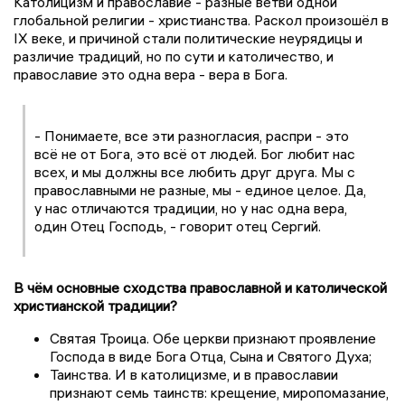
Католицизм и православие - разные ветви одной
глобальной религии - христианства. Раскол произошёл в
IX веке, и причиной стали политические неурядицы и
различие традиций, но по сути и католичество, и
православие это одна вера - вера в Бога.
- Понимаете, все эти разногласия, распри - это
всё не от Бога, это всё от людей. Бог любит нас
всех, и мы должны все любить друг друга. Мы с
православными не разные, мы - единое целое. Да,
у нас отличаются традиции, но у нас одна вера,
один Отец Господь, - говорит отец Сергий.
В чём основные сходства православной и католической
христианской традиции?
Святая Троица. Обе церкви признают проявление
Господа в виде Бога Отца, Сына и Святого Духа;
Таинства. И в католицизме, и в православии
признают семь таинств: крещение, миропомазание,