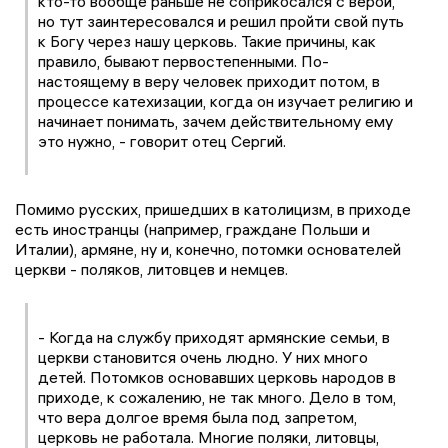
кто-то вообще раньше не соприкосался с верой,
но тут заинтересовался и решил пройти свой путь
к Богу через нашу церковь. Такие причины, как
правило, бывают первостепенными. По-
настоящему в веру человек приходит потом, в
процессе катехизации, когда он изучает религию и
начинает понимать, зачем действительному ему
это нужно, - говорит отец Сергий.
Помимо русских, пришедших в католицизм, в приходе
есть иностранцы (например, граждане Польши и
Италии), армяне, ну и, конечно, потомки основателей
церкви - поляков, литовцев и немцев.
- Когда на службу приходят армянские семьи, в
церкви становится очень людно. У них много
детей. Потомков основавших церковь народов в
приходе, к сожалению, не так много. Дело в том,
что вера долгое время была под запретом,
церковь не работала. Многие поляки, литовцы,