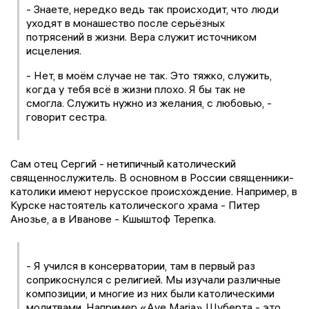
- Знаете, нередко ведь так происходит, что люди
уходят в монашество после серьёзных
потрясений в жизни. Вера служит источником
исцеления.
- Нет, в моём случае не так. Это тяжко, служить,
когда у тебя всё в жизни плохо. Я бы так не
смогла. Служить нужно из желания, с любовью, -
говорит сестра.
Сам отец Сергий - нетипичный католический
священнослужитель. В основном в России священники-
католики имеют нерусское происхождение. Например, в
Курске настоятель католического храма - Питер
Анозье, а в Иванове - Кшыштоф Терепка.
- Я учился в консерватории, там в первый раз
соприкоснулся с религией. Мы изучали различные
композиции, и многие из них были католическими
молитвами. Например «Ave Maria» Шуберта - это