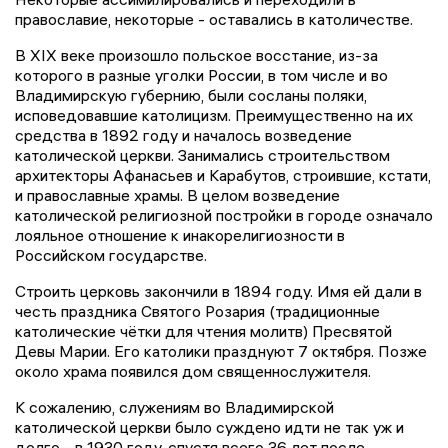
православие, некоторые - оставались в католичестве.
В XIX веке произошло польское восстание, из-за
которого в разные уголки России, в том числе и во
Владимирскую губернию, были сосланы поляки,
исповедовавшие католицизм. Преимущественно на их
средства в 1892 году и началось возведение
католической церкви. Занимались строительством
архитекторы Афанасьев и Карабутов, строившие, кстати,
и православные храмы. В целом возведение
католической религиозной постройки в городе означало
лояльное отношение к инакорелигиозности в
Российском государстве.
Строить церковь закончили в 1894 году. Имя ей дали в
честь праздника Святого Розария (традиционные
католические чётки для чтения молитв) Пресвятой
Девы Марии. Его католики празднуют 7 октября. Позже
около храма появился дом священнослужителя.
К сожалению, служениям во Владимирской
католической церкви было суждено идти не так уж и
долго - в 1930 году, спустя всего 36 лет после