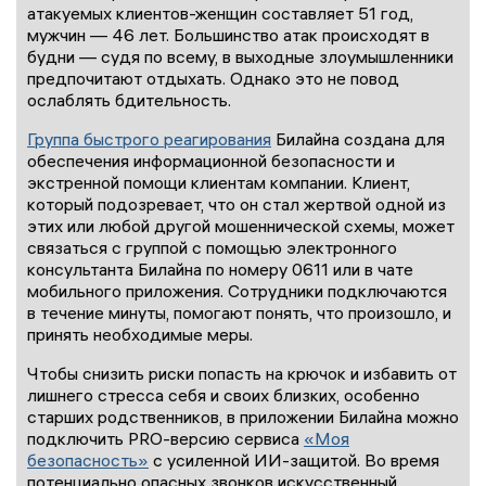
атакуемых клиентов-женщин составляет 51 год,
мужчин — 46 лет. Большинство атак происходят в
будни — судя по всему, в выходные злоумышленники
предпочитают отдыхать. Однако это не повод
ослаблять бдительность.
Группа быстрого реагирования
Билайна создана для
обеспечения информационной безопасности и
экстренной помощи клиентам компании. Клиент,
который подозревает, что он стал жертвой одной из
этих или любой другой мошеннической схемы, может
связаться с группой с помощью электронного
консультанта Билайна по номеру 0611 или в чате
мобильного приложения. Сотрудники подключаются
в течение минуты, помогают понять, что произошло, и
принять необходимые меры.
Чтобы снизить риски попасть на крючок и избавить от
лишнего стресса себя и своих близких, особенно
старших родственников, в приложении Билайна можно
подключить PRO-версию сервиса
«Моя
безопасность»
с усиленной ИИ-защитой. Во время
потенциально опасных звонков искусственный