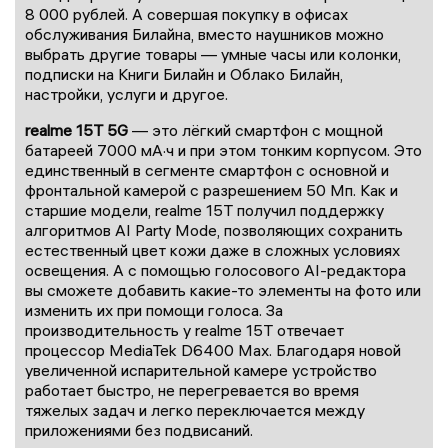
8 000 рублей. А совершая покупку в офисах
обслуживания Билайна, вместо наушников можно
выбрать другие товары — умные часы или колонки,
подписки на Книги Билайн и Облако Билайн,
настройки, услуги и другое.
realme 15T 5G
— это лёгкий смартфон с мощной
батареей 7000 мА·ч и при этом тонким корпусом. Это
единственный в сегменте смартфон с основной и
фронтальной камерой с разрешением 50 Мп. Как и
старшие модели, realme 15T получил поддержку
алгоритмов AI Party Mode, позволяющих сохранить
естественный цвет кожи даже в сложных условиях
освещения. А с помощью голосового AI-редактора
вы сможете добавить какие-то элементы на фото или
изменить их при помощи голоса. За
производительность у realme 15T отвечает
процессор MediaTek D6400 Max. Благодаря новой
увеличенной испарительной камере устройство
работает быстро, не перегревается во время
тяжелых задач и легко переключается между
приложениями без подвисаний.