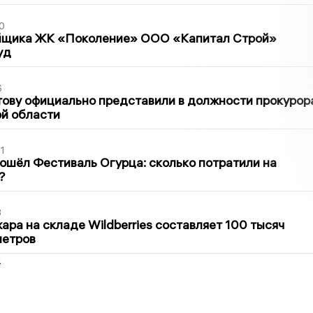
0
йщика ЖК «Поколение» ООО «Капитал Строй»
уд
6
ову официально представили в должности прокурор
й области
1
ошёл Фестиваль Огурца: сколько потратили на
?
3
ра на складе Wildberries составляет 100 тысяч
метров
2