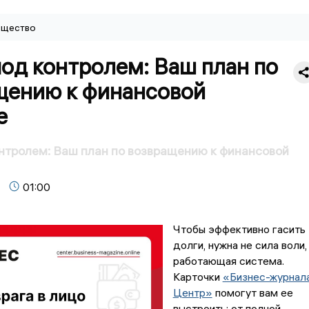
щество
од контролем: Ваш план по
щению к финансовой
е
нтролем: Ваш план по возвращению к финансовой
01:00
Чтобы эффективно гасить
долги, нужна не сила воли,
работающая система.
Карточки
«Бизнес-журнала
Центр»
помогут вам ее
выстроить: от полной