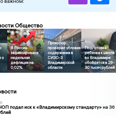
 о важном:
вости Общество
Прокурор
ю
В России
проверил условия
Подготовка
зафиксирована
содержания в
ребенка к школе
 о
недельная
СИЗО-3
во Владимире
дефляция на
Владимирской
обойдется в 28-
0,02%
области
30 тысяч рублей
овости
30
ЧОП подал иск к «Владимирскому стандарту» на 36
ублей