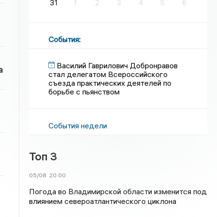
31
1
2
3
4
5
6
События
:
Василий Гаврилович Добронравов
а
стал делегатом Всероссийского
съезда практических деятелей по
борьбе с пьянством
События недели
Топ 3
05/08
20:00
Погода во Владимирской области изменится под
влиянием североатлантического циклона