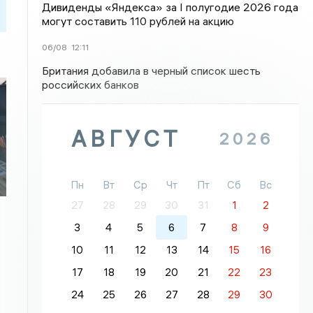
Дивиденды «Яндекса» за I полугодие 2026 года
могут составить 110 рублей на акцию
06/08
12:11
Британия добавила в черный список шесть
российских банков
АВГУСТ
2026
Пн
Вт
Ср
Чт
Пт
Сб
Вс
27
28
29
30
31
1
2
3
4
5
6
7
8
9
10
11
12
13
14
15
16
17
18
19
20
21
22
23
24
25
26
27
28
29
30