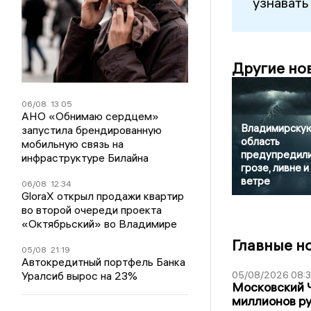
узнавать
Другие но
06/08
13:05
АНО «Обнимаю сердцем»
Владимирску
запустила брендированную
область
мобильную связь на
предупредили
инфраструктуре Билайна
грозе, ливне и
ветре
06/08
12:34
GloraX открыл продажи квартир
во второй очереди проекта
«Октябрьский» во Владимире
Главные н
05/08
21:19
Автокредитный портфель Банка
Уралсиб вырос на 23%
05/08/2026 08:
Московский 
миллионов р