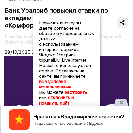
Банк Уралсиб повысил ставки по
вкладам «Ключевой Плюс» и
Нажимая кнопку вы
«Комфорт Плюс»
даете согласие на
обработку персональных
Банк Уралсиб повысил ставки по вкладам «Ключевой
данных
Плюс» и «Комфорт Плюс»
с использованием
интернет-сервиса
28/10/2025
21:30
Яндекс.Метрика,
top.mail.ru, LiveInternet.
На сайте используются
cookie. Оставаясь на
сайте, вы принимаете
все условия
использования.
Вы можете
настроить
или
отклонить и
покинуть сайт
Принять