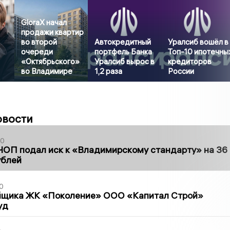
GloraX начал
продажи квартир
во второй
Автокредитный
Уралсиб вошёл в
очереди
портфель Банка
Топ-10 ипотечны
«Октябрьского»
Уралсиб вырос в
кредиторов
во Владимире
1,2 раза
России
овости
30
ЧОП подал иск к «Владимирскому стандарту» на 36
ублей
0
йщика ЖК «Поколение» ООО «Капитал Строй»
уд