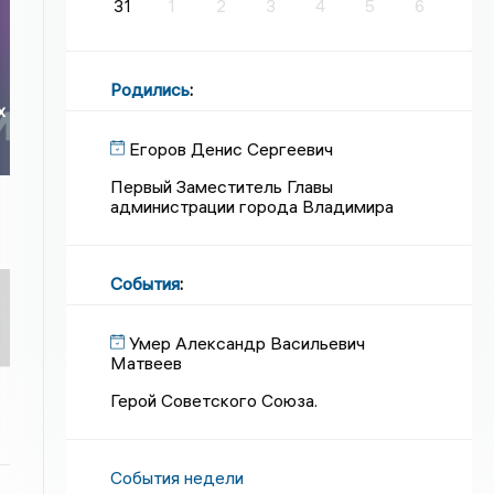
31
1
2
3
4
5
6
Родились
:
х
Егоров Денис Сергеевич
Первый Заместитель Главы
администрации города Владимира
События
:
Умер Александр Васильевич
Матвеев
Герой Советского Союза.
События недели