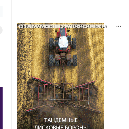
РЕКЛАМА • HTTPS://TC-OPOLIE.RU/