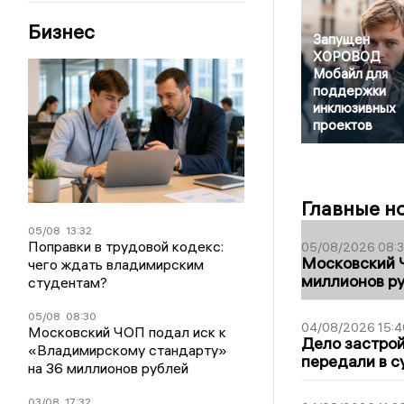
Бизнес
Запущен
ХОРОВОД
Мобайл для
поддержки
инклюзивных
проектов
Главные н
05/08
13:32
Поправки в трудовой кодекс:
05/08/2026 08:
Московский 
чего ждать владимирским
миллионов р
студентам?
05/08
08:30
04/08/2026 15:4
Московский ЧОП подал иск к
Дело застро
«Владимирскому стандарту»
передали в с
на 36 миллионов рублей
03/08
17:32