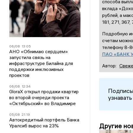
способа выпл
вклада «Доход
рублей, а мак
181, 271, 367,
Подробную ин
счетам можно 
06/08
13:05
телефону 8-8
АНО «Обнимаю сердцем»
ПАО «БАНК 
запустила связь на
инфраструктуре Билайна для
Автор:
Свеже
поддержки инклюзивных
проектов
06/08
12:34
Подписы
GloraX открыл продажи квартир
узнавать
во второй очереди проекта
«Октябрьский» во Владимире
05/08
21:19
Автокредитный портфель Банка
Другие но
Уралсиб вырос на 23%