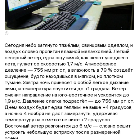
©
Сегодня небо затянуто тяжёлым, свинцовым одеялом, и
воздух словно пропитан влажной меланхолией. Лёгкий
северный ветер, едва ощутимый, как шёпот ушедшего
лета, гуляет со скоростью 1,7 м/с. Атмосферное
давление — 755 мм рт. ст., а влажность в 79 % создаёт
ощущение, будто находишься в мягком, но плотном
тумане. Завтра ночь принесёт с собой лёгкое дыхание
зимы, и температура опустится до +1 градуса. Ветер
сменит направление на юго-восточное и ускорится до
1,9 м/с. Давление слегка подрастёт — до 756 мм рт. ст.
Днём воздух будет едва тёплым, не выше +4 градусов,
а ночью 4 ноября не даст замёрзнуть, удерживая
температуру на отметке не ниже +2 градусов.
Восточный ветер разгонится до 6 м/с — словно решит
устроить небольшую встряску после размеренной
осени.