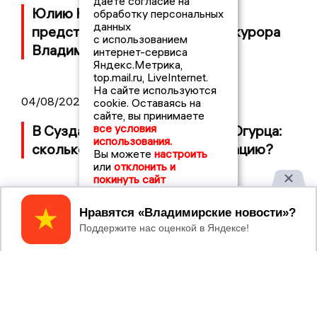
даете согласие на
Юлию Калистову официально
обработку персональных
данных
представили в должности прокурора
с использованием
Владимирской области
интернет-сервиса
Яндекс.Метрика,
top.mail.ru, LiveInternet.
На сайте используются
04/08/2026 09:01
cookie. Оставаясь на
сайте, вы принимаете
все условия
В Суздале прошёл Фестиваль Огурца:
использования.
сколько потратили на организацию?
Вы можете
настроить
или
отклонить и
покинуть сайт
Принять
2017 © NEWSVLADIMIR.RU | СИ
ВЛАДИМИРСКИЕ
«Информационное агентство
НОВОСТИ
Владимирские новости»
Учредитель (соучредители): Общество с ограниченной
ответственностью «РЕГИОНАЛЬНЫЕ НОВОСТИ» (ОГРН
1107154017354)