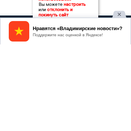
Вы можете
настроить
или
отклонить и
покинуть сайт
2017 © NEWSVLADIMIR.RU | СИ
Принять
ВЛАДИМИРСКИЕ
«Информационное агентство
НОВОСТИ
Владимирские новости»
Учредитель (соучредители): Общество с ограниченной
ответственностью «РЕГИОНАЛЬНЫЕ НОВОСТИ» (ОГРН
1107154017354)
Главный редактор: Мазов С. А.
8 (4922) 666916
Телефон редакции:
info@newsvladimir.ru
Электронная почта редакции:
,
reklama@newsvladimir.ru
Регистрационный номер: серия Эл № ФС77-78858 от 4
августа 2020 г. согласно выписке из реестра
зарегистрированных средств массовой информации
выдана Федеральной службой по надзору в сфере связи,
информационных технологий и массовых коммуникаций