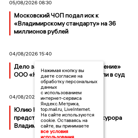
05/08/2026 08:30
Московский ЧОП подал иск к
«Владимирскому стандарту» на 36
миллионов рублей
04/08/2026 15:40
Дело застройщика ЖК «Поколение»
Нажимая кнопку вы
ООО «Капитал Строй» передали в суд
даете согласие на
обработку персональных
данных
с использованием
04/08/2026 11:36
интернет-сервиса
Яндекс.Метрика,
Юлию Калистову официально
top.mail.ru, LiveInternet.
На сайте используются
представили в должности прокурора
cookie. Оставаясь на
Владимирской области
сайте, вы принимаете
все условия
использования.