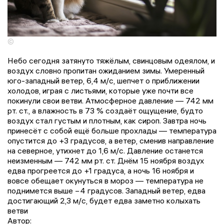
©
Небо сегодня затянуто тяжёлым, свинцовым одеялом, и
воздух словно пропитан ожиданием зимы. Умеренный
юго-западный ветер, 6,4 м/с, шепчет о приближении
холодов, играя с листьями, которые уже почти все
покинули свои ветви. Атмосферное давление — 742 мм
рт. ст., а влажность в 73 % создаёт ощущение, будто
воздух стал густым и плотным, как сироп. Завтра ночь
принесёт с собой ещё больше прохлады — температура
опустится до +3 градусов, а ветер, сменив направление
на северное, утихнет до 1,6 м/с. Давление останется
неизменным — 742 мм рт. ст. Днём 15 ноября воздух
едва прогреется до +1 градуса, а ночь 16 ноября и
вовсе обещает окунуться в мороз — температура не
поднимется выше −4 градусов. Западный ветер, едва
достигающий 2,3 м/с, будет едва заметно колыхать
ветви
Автор: