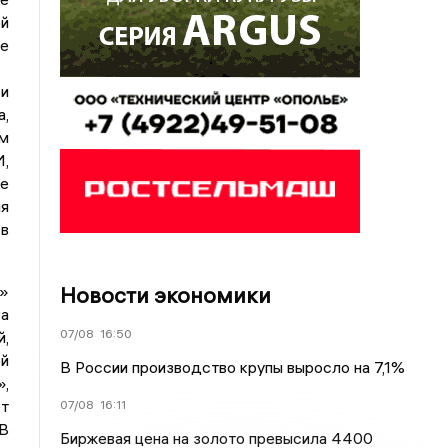
ой
ие
и
а,
м
,
е
я
 в
Новости экономики
и»
а
07/08
16:50
й,
ой
В России производство крупы выросло на 7,1%
»,
т
07/08
16:11
 В
Биржевая цена на золото превысила 4400