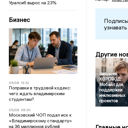
Уралсиб вырос на 23%
Бизнес
Подписы
узнавать
Другие но
Запущен
ХОРОВОД
05/08
13:32
Мобайл для
Поправки в трудовой кодекс:
поддержки
чего ждать владимирским
инклюзивных
студентам?
проектов
05/08
08:30
Московский ЧОП подал иск к
«Владимирскому стандарту»
Главные н
на 36 миллионов рублей