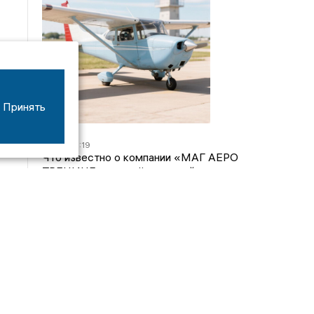
Принять
07/08
16:19
Что известно о компании «МАГ АЕРО
ТРЕНИНГ», самолёт которой потерпел крушение
во Владимирской области?
05/08
17:00
Странный презент для учителя: стали известны
подробности истории о педагоге-извращенце во
Владимирской области
04/08
15:40
Дело застройщика ЖК «Поколение» ООО
«Капитал Строй» передали в суд