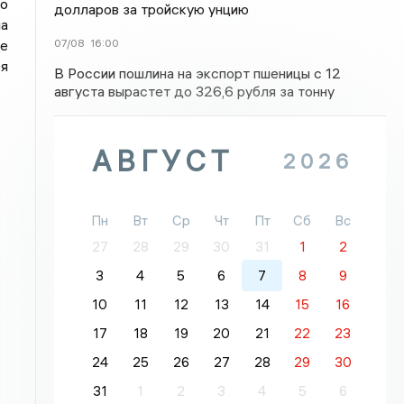
ло
долларов за тройскую унцию
а
07/08
16:00
ие
ся
В России пошлина на экспорт пшеницы с 12
августа вырастет до 326,6 рубля за тонну
АВГУСТ
2026
Пн
Вт
Ср
Чт
Пт
Сб
Вс
27
28
29
30
31
1
2
3
4
5
6
7
8
9
10
11
12
13
14
15
16
17
18
19
20
21
22
23
24
25
26
27
28
29
30
31
1
2
3
4
5
6