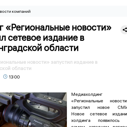
вости компаний
г «Региональные новости»
л сетевое издание в
нградской области
иональные новости» запустил издание в
ской области
13:00
Медиахолдинг
«Региональные новости
запустил новое СМИ
Новое сетевое издани
холдинга появилось 
самом западном регион