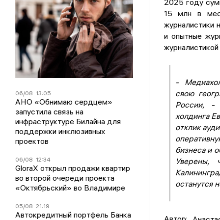
2025 году сум
15 млн в мес
журналистики 
и опытные жур
журналистикой 
- Медиахо
свою геогр
06/08
13:05
АНО «Обнимаю сердцем»
России, -
запустила связь на
холдинга Ев
инфраструктуре Билайна для
отклик ауд
поддержки инклюзивных
оперативную
проектов
бизнеса и 
06/08
12:34
Уверены,
GloraX открыл продажи квартир
Калинингр
во второй очереди проекта
останутся 
«Октябрьский» во Владимире
05/08
21:19
Автокредитный портфель Банка
Автор:
Анаста