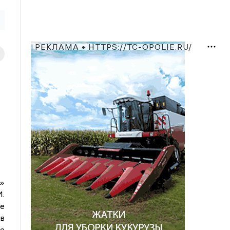
РЕКЛАМА • HTTPS://TC-OPOLIE.RU/
»
.
е
в
е