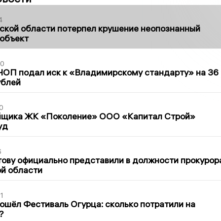
4
ской области потерпел крушение неопознанный
 объект
30
ЧОП подал иск к «Владимирскому стандарту» на 36
ублей
0
йщика ЖК «Поколение» ООО «Капитал Строй»
уд
6
ову официально представили в должности прокурор
й области
1
ошёл Фестиваль Огурца: сколько потратили на
?