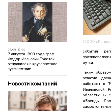
© ООО «Регион
07/08
17:00
события рег
7 августа 1803 года граф
противоположны
Федор Иванович Толстой
сутки.
отправился в кругосветное
путешествие
Таким образом
охватил двен
Новости компаний
работают в Ту
Ивановской, Р
областях. В с
«Бренды Рос
самостоятель