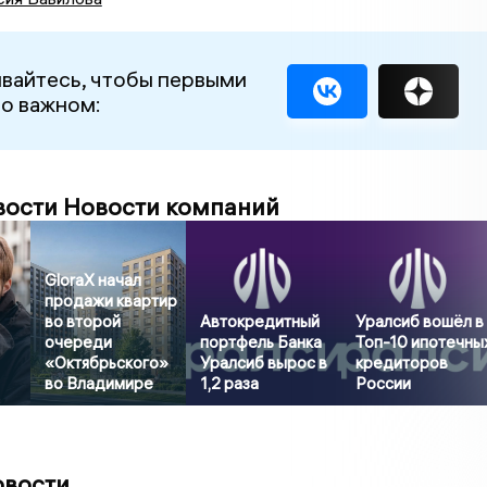
вайтесь, чтобы первыми
 о важном:
вости Новости компаний
GloraX начал
продажи квартир
во второй
Автокредитный
Уралсиб вошёл в
очереди
портфель Банка
Топ-10 ипотечны
«Октябрьского»
Уралсиб вырос в
кредиторов
во Владимире
1,2 раза
России
овости