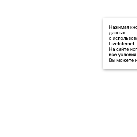
Нажимая кно
данных
с использов
LiveInternet.
На сайте ис
все условия
Вы можете