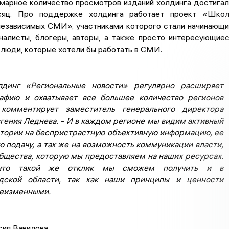
марное количество просмотров изданий холдинга достига
яц. Про поддержке холдинга работает проект «Школ
независимых СМИ», участниками которого стали начинающ
налисты, блогеры, авторы, а также просто интересующие
люди, которые хотели бы работать в СМИ.
лдинг «Региональные новости» регулярно расширяет
афию и охватывает все большее количество регионов
 комментирует заместитель генерального директора
гения Леднева. - И в каждом регионе мы видим активный
итории на беспристрастную объективную информацию, ее
 подачу, а так же на возможность коммуникации власти,
общества, которую мы предоставляем на наших ресурсах.
 что такой же отклик мы сможем получить и в
адской области, так как наши принципы и ценности
неизменными.
сия Вавилова