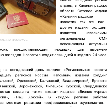
страны, в Калининградск
области. Сетевое издан
«Калининградские
новости» так же, как 
другие издания холдинг
является независимы
региональным СМИ
альные новости»
освещающим актуальны
иона, предоставляющим площадку для выражени
х взглядов. Новости выходят семь дней в неделю, 24 часа
, на сегодняшний день холдинг «Региональные новост
адцать регионов России. Напомним, издания холдинг
льской, Орловской, Калужской, Владимирской, Брянско
язанской, Воронежской, Липецкой, Курской, Свердловск
остав холдинга также входят издания «Бизнес-журнал
сии», «Наш Хоккей». В каждом регионе работае
ная местная редакция профессиональных журналистов.