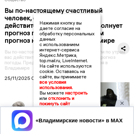
Вы по-настоящему счастливый
человек, если по утрам вас
Нажимая кнопку вы
действительно больше всего волнует
даете согласие на
прогноз погоды. Представляем
обработку персональных
данных
прогноз на 25 ноября в Владимире
с использованием
интернет-сервиса
Вы по-настоящему счастливый человек, если по утрам
Яндекс.Метрика,
вас действительно больше всего волнует прогноз
top.mail.ru, LiveInternet.
погоды. Представляем прогноз на 25 ноября в
На сайте используются
Владимире
cookie. Оставаясь на
сайте, вы принимаете
25/11/2025
07:30
все условия
использования.
Вы можете
настроить
или
отклонить и
покинуть сайт
Принять