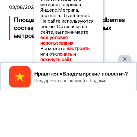
интернет-сервиса
03/08/2026 14:13
Яндекс.Метрика,
top.mail.ru, LiveInternet.
Площадь пожара на складе Wildberries
На сайте используются
cookie. Оставаясь на
составляет 100 тысяч квадратных
сайте, вы принимаете
метров
все условия
использования.
Вы можете
настроить
или
отклонить и
покинуть сайт
Принять
2017 © NEWSVLADIMIR.RU | СИ
ВЛАДИМИРСКИЕ
«Информационное агентство
НОВОСТИ
Владимирские новости»
Учредитель (соучредители): Общество с ограниченной
ответственностью «РЕГИОНАЛЬНЫЕ НОВОСТИ» (ОГРН
1107154017354)
Главный редактор: Мазов С. А.
8 (4922) 666916
Телефон редакции:
info@newsvladimir.ru
Электронная почта редакции:
,
reklama@newsvladimir.ru