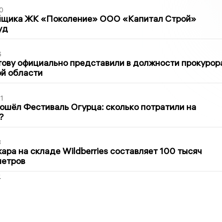
0
йщика ЖК «Поколение» ООО «Капитал Строй»
уд
6
ову официально представили в должности прокурор
й области
1
ошёл Фестиваль Огурца: сколько потратили на
?
3
ра на складе Wildberries составляет 100 тысяч
метров
2