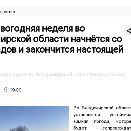
щество
вогодняя неделя во
ирской области начнётся со
дов и закончится настоящей
яя неделя во Владимирской области начнётся со
19:00
Во Владимирской облас
установится устойчива
зимняя погода, котора
будет сопровождат