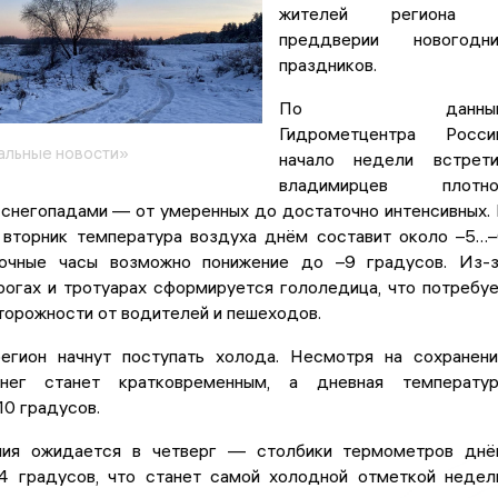
жителей региона 
преддверии новогодни
праздников.
По данны
Гидрометцентра России
альные новости»
начало недели встрети
владимирцев плотно
 снегопадами — от умеренных до достаточно интенсивных.
 вторник температура воздуха днём составит около –5…
ночные часы возможно понижение до –9 градусов. Из-
рогах и тротуарах сформируется гололедица, что потребу
торожности от водителей и пешеходов.
гион начнут поступать холода. Несмотря на сохранен
снег станет кратковременным, а дневная температур
10 градусов.
ния ожидается в четверг — столбики термометров дн
4 градусов, что станет самой холодной отметкой недел