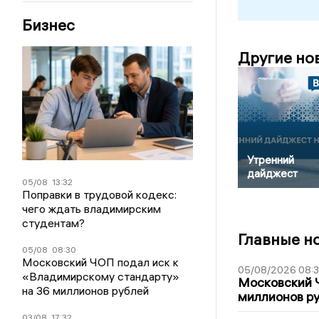
Бизнес
Другие но
Утренний
дайджест
05/08
13:32
Поправки в трудовой кодекс:
чего ждать владимирским
студентам?
Главные н
05/08
08:30
Московский ЧОП подал иск к
05/08/2026 08:
«Владимирскому стандарту»
Московский 
на 36 миллионов рублей
миллионов р
03/08
17:32