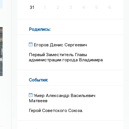
31
1
2
3
4
5
6
Родились
:
Егоров Денис Сергеевич
Первый Заместитель Главы
 в
администрации города Владимира
События
:
Умер Александр Васильевич
Матвеев
Герой Советского Союза.