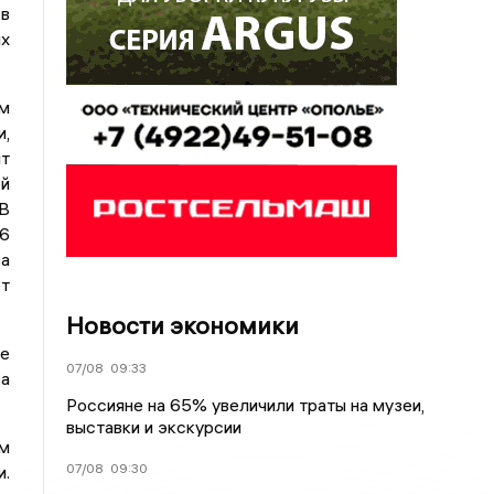
в
х
м
,
т
й
 В
–6
за
ет
Новости экономики
ие
07/08
09:33
а
Россияне на 65% увеличили траты на музеи,
выставки и экскурсии
ём
07/08
09:30
и.