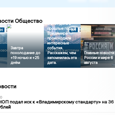
вости Общество
В этот день в
прошлые годы в
Владимире
происходили
интересные
Завтра
события.
похолодание до
Расскажем, чем
Главные новости
+19 ночью и +25
запомнилась эта
России и мире 6
днём
дата.
августа
овости
30
ЧОП подал иск к «Владимирскому стандарту» на 36
ублей