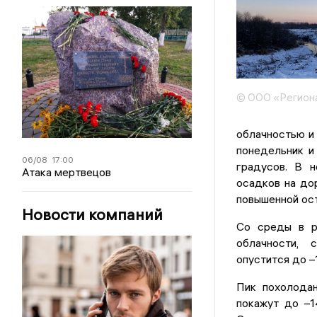
© ООО «Регион
облачностью и
понедельник и
06/08
17:00
градусов. В 
Атака мертвецов
осадков на до
повышенной ос
Новости компаний
Со среды в ре
облачности, 
опустится до –
Пик похолода
покажут до –1