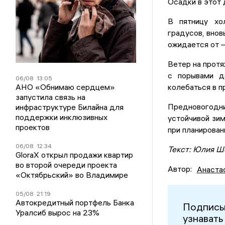
Осадки в этот 
В пятницу хо
градусов, внов
ожидается от –
Ветер на прот
с порывами д
06/08
13:05
АНО «Обнимаю сердцем»
колебаться в п
запустила связь на
Предновогодн
инфраструктуре Билайна для
поддержки инклюзивных
устойчивой зи
проектов
при планирован
06/08
12:34
Текст: Юлия Ш
GloraX открыл продажи квартир
во второй очереди проекта
Автор:
Анаста
«Октябрьский» во Владимире
05/08
21:19
Автокредитный портфель Банка
Подписы
Уралсиб вырос на 23%
узнавать