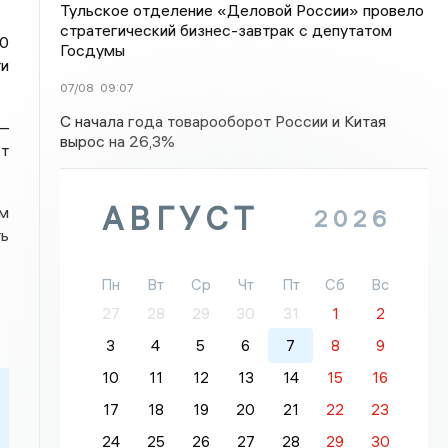
Тульское отделение «Деловой России» провело
стратегический бизнес-завтрак с депутатом
10
Госдумы
ти
07/08
09:07
С начала года товарооборот России и Китая
 —
вырос на 26,3%
т
АВГУСТ
м
2026
ть
Пн
Вт
Ср
Чт
Пт
Сб
Вс
27
28
29
30
31
1
2
3
4
5
6
7
8
9
10
11
12
13
14
15
16
17
18
19
20
21
22
23
24
25
26
27
28
29
30