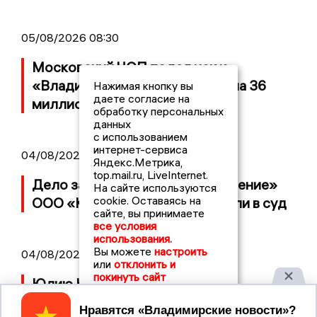
05/08/2026 08:30
Московский ЧОП подал иск к
«Владимирскому стандарту» на 36
Нажимая кнопку вы
даете согласие на
миллионов рублей
обработку персональных
данных
с использованием
интернет-сервиса
04/08/2026 15:40
Яндекс.Метрика,
top.mail.ru, LiveInternet.
Дело застройщика ЖК «Поколение»
На сайте используются
cookie. Оставаясь на
ООО «Капитал Строй» передали в суд
сайте, вы принимаете
все условия
использования.
Вы можете
настроить
04/08/2026 11:36
или
отклонить и
покинуть сайт
Юлию Калистову официально
представили в должности прокурора
Принять