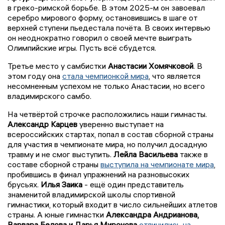
в греко-римской борьбе. В этом 2025-м он завоевал
серебро мирового форму, остановившись в шаге от
верхней ступени пьедестала почёта. В своих интервью
он неоднократно говорил о своей мечте выиграть
Олимпийские игры. Пусть всё сбудется.
Третье место у самбистки
Анастасии Хомячковой
. В
этом году она
стала чемпионкой мира
, что является
несомненным успехом не только Анастасии, но всего
владимирского самбо.
На четвёртой строчке расположились наши гимнасты.
Александр Карцев
уверенно выступает на
всероссийских стартах, попал в состав сборной страны
для участия в чемпионате мира, но получил досадную
травму и не смог выступить.
Лейла Васильева
также в
составе сборной страны
выступила на чемпионате мира
,
пробившись в финал упражнений на разновысоких
брусьях.
Илья Заика
- ещё один представитель
знаменитой владимирской школы спортивной
гимнастики, который входит в число сильнейших атлетов
страны. А юные гимнастки
Александра Андрианова,
Варвара Белова и Дарья Миронова
отличились на