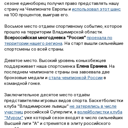
сезоне единоборец получил право представлять нашу
страну на Чемпионате Европы и
использовал этот шанс
на 100 процентов, выиграв его.
Восьмое место отдаем спортивному событию, которое
прошло на территории Владимирской области.
Всероссийская многодневка "Россия"
проехала по
территории нашего региона
. На старт вышли сильнейшие
спортсмены со всей страны.
Девятое место. Высокий уровень конькобежцев
поддерживает наша спортсменка
Елена Еранина
. На
последнем чемпионате страны она завоевала две
бронзовые медали и
стала чемпионкой России
в
командной гонке.
Заключительное десятое место отдаём
представителям игровых видов спорта. Баскетболистки
клуба "Владимирские львицы"
не затерялись в числе
участниц
российской Суперлиги, а
волейболистки клуба
"Муром"
уже который сезон входят в число сильнейших
Высшей лиги "А" и стремятся в элиту российского