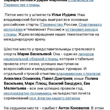
Первенстве страны.
Пятое место у штангиста
Ильи Иудина
. Наш
владимирский богатырь выиграл все основные
российские старты
(Первенство
России,
Спартакиаду
молодёжи
и Чемпионат России) и
установил рекорд
страны
. Ждем возвращения наших тяжелоатлетов на
международную арену.
Шестое место у представительницы стрелкового
спорта
Марии Васильевой
. Она - один из
лидеров
национальной сборной страны
, которая стабильно
провела этот сезон, успешно выступая на
всероссийских и международных турнирах. И
отдельной строкой отметим
владимирских стрелков
:
Анжелика Османова, Павел Дмитриев
, юные
Полина
Васильева, Марк Плющ, Василий Бандурко, Ева
Мелентьева
- все они успешно провели год,
неоднократно поднимаясь
на пьедестал почёта
соревнований
под флагом нашего региона
.
На седьмом месте - самбист
Антон Коновалов
. В этом