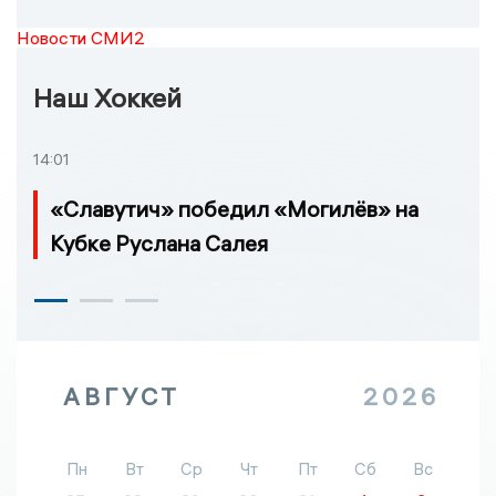
Новости СМИ2
Наш Хоккей
14:01
«Славутич» победил «Могилёв» на
Кубке Руслана Салея
АВГУСТ
2026
Пн
Вт
Ср
Чт
Пт
Сб
Вс