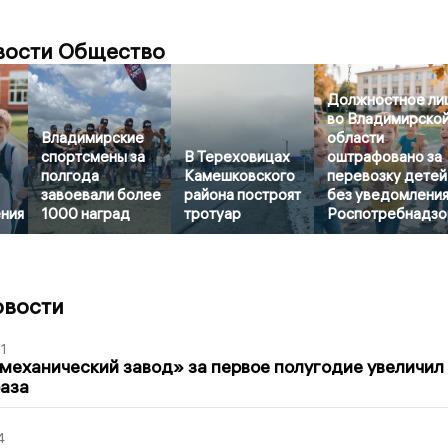
вости Общество
Должностное ли
во Владимирско
Владимирские
области
спортсмены за
В Тереховицах
оштрафовано за
полгода
Камешковского
перевозку детей
завоевали более
района построят
без уведомлени
ния
1000 наград
тротуар
Роспотребнадзо
овости
1
механический завод» за первое полугодие увеличил
раза
4