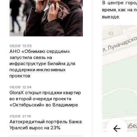
В центре горо
время, как на 
выезде.
06/08
13:05
АНО «Обнимаю сердцем»
запустила связь на
инфраструктуре Билайна для
поддержки инклюзивных
проектов
06/08
12:34
GloraX открыл продажи квартир
во второй очереди проекта
«Октябрьский» во Владимире
05/08
21:19
Автокредитный портфель Банка
Уралсиб вырос на 23%