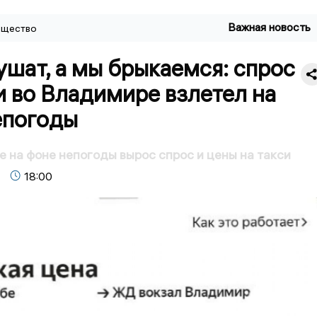
Важная новость
щество
шат, а мы брыкаемся: спрос
и во Владимире взлетел на
епогоды
 на фоне непогоды вырос спрос и цены на такси
18:00