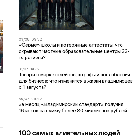
цо
й
03/08
09:32
«Серые» школы и потерянные аттестаты: что
скрывают частные образовательные центры 33-
го региона?
я
ра
31/07
14:32
Товары с маркетплейсов, штрафы и послабления
для бизнеса: что изменится в жизни владимирцев
с 1 августа?
30/07
09:42
За месяц «Владимирский стандарт» получил
16 исков на сумму более 80 миллионов рублей
100 самых влиятельных людей