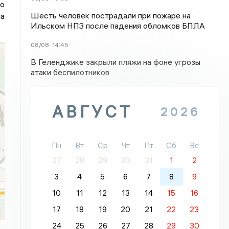
то
Шесть человек пострадали при пожаре на
на
Ильском НПЗ после падения обломков БПЛА
08/08
14:45
В Геленджике закрыли пляжи на фоне угрозы
атаки беспилотников
АВГУСТ
2026
Пн
Вт
Ср
Чт
Пт
Сб
Вс
27
28
29
30
31
1
2
3
4
5
6
7
8
9
10
11
12
13
14
15
16
17
18
19
20
21
22
23
24
25
26
27
28
29
30