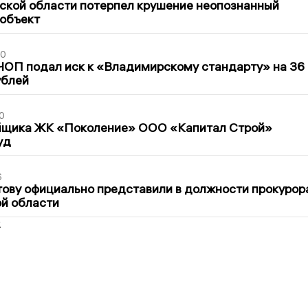
ской области потерпел крушение неопознанный
 объект
30
ЧОП подал иск к «Владимирскому стандарту» на 36
ублей
0
йщика ЖК «Поколение» ООО «Капитал Строй»
уд
6
ову официально представили в должности прокурор
й области
2