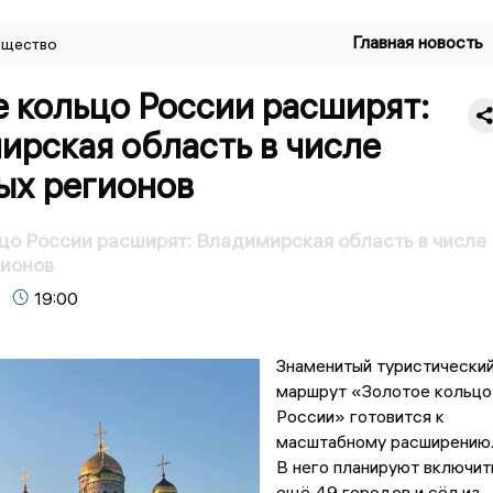
Главная новость
щество
 кольцо России расширят:
ирская область в числе
ых регионов
цо России расширят: Владимирская область в числе
гионов
19:00
Знаменитый туристически
маршрут «Золотое кольцо
России» готовится к
масштабному расширению
В него планируют включит
ещё 49 городов и сёл из