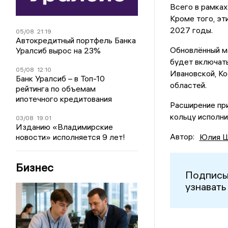
Всего в рамках
Кроме того, э
2027 годы.
05/08
21:19
Автокредитный портфель Банка
Обновлённый ма
Уралсиб вырос на 23%
будет включать
05/08
12:10
Ивановской, К
Банк Уралсиб – в Топ-10
областей.
рейтинга по объемам
ипотечного кредитования
Расширение пр
кольцу исполни
03/08
19:01
Изданию «Владимирские
Автор:
Юлия Ш
новости» исполняется 9 лет!
Бизнес
Подписы
узнавать