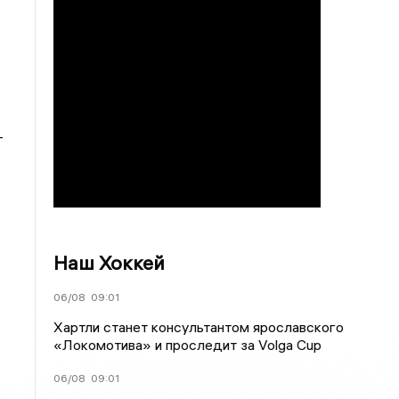
-
Наш Хоккей
06/08
09:01
Хартли станет консультантом ярославского
«Локомотива» и проследит за Volga Cup
06/08
09:01