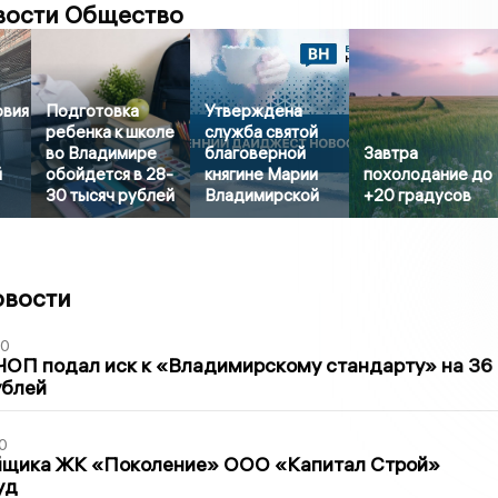
вости Общество
овия
Подготовка
Утверждена
ребенка к школе
служба святой
во Владимире
благоверной
Завтра
й
обойдется в 28-
княгине Марии
похолодание до
30 тысяч рублей
Владимирской
+20 градусов
овости
30
ЧОП подал иск к «Владимирскому стандарту» на 36
ублей
0
йщика ЖК «Поколение» ООО «Капитал Строй»
уд