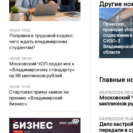
Другие но
Прокурор
проверил усл
05/08
13:32
содержания в
Поправки в трудовой кодекс:
СИЗО-3
чего ждать владимирским
Владимирско
студентам?
области
05/08
08:30
Московский ЧОП подал иск к
«Владимирскому стандарту»
на 36 миллионов рублей
Главные н
03/08
17:32
Стартовал прием заявок на
05/08/2026 08:
Московский 
премию «Владимирский
миллионов р
бизнес»
04/08/2026 15:4
Дело застро
передали в с