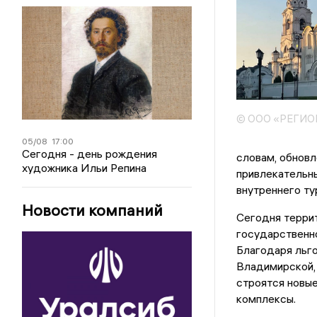
© ООО «РЕГИ
05/08
17:00
Сегодня - день рождения
словам, обнов
художника Ильи Репина
привлекательн
внутреннего ту
Новости компаний
Сегодня террит
государственн
Благодаря льго
Владимирской,
строятся новые
комплексы.