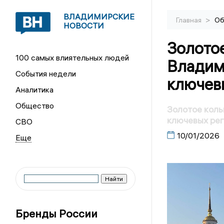
ВЛАДИМИРСКИЕ
>
Главная
Об
НОВОСТИ
Золотое
100 самых влиятельных людей
Владим
События недели
ключев
Аналитика
Общество
Золотое коль
ключевых ре
СВО
10/01/2026
Бренды России