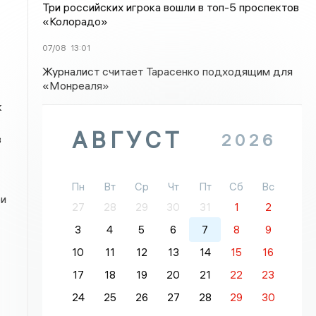
Три российских игрока вошли в топ-5 проспектов
«Колорадо»
07/08
13:01
Журналист считает Тарасенко подходящим для
«Монреаля»
к
АВГУСТ
2026
в
Пн
Вт
Ср
Чт
Пт
Сб
Вс
ри
27
28
29
30
31
1
2
3
4
5
6
7
8
9
10
11
12
13
14
15
16
17
18
19
20
21
22
23
24
25
26
27
28
29
30