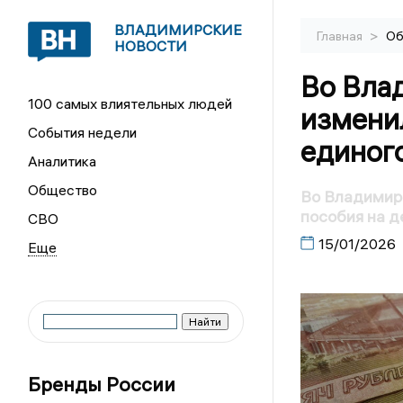
ВЛАДИМИРСКИЕ
>
Главная
Об
НОВОСТИ
Во Вла
100 самых влиятельных людей
измени
События недели
единого
Аналитика
Общество
Во Владимирс
пособия на д
СВО
15/01/2026
Бренды России