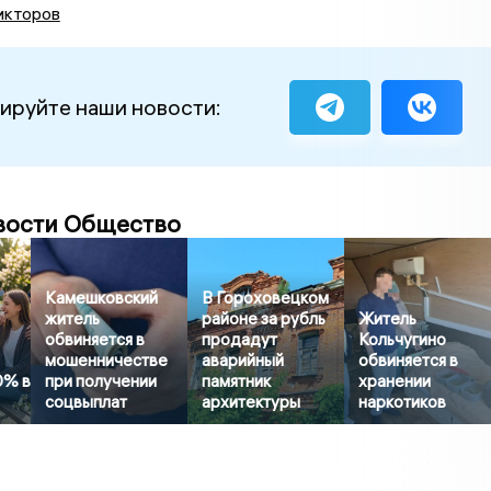
икторов
ируйте наши новости:
вости Общество
Камешковский
В Гороховецком
житель
районе за рубль
Житель
обвиняется в
продадут
Кольчугино
мошенничестве
аварийный
обвиняется в
0% в
при получении
памятник
хранении
соцвыплат
архитектуры
наркотиков