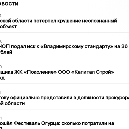
овости
4
ской области потерпел крушение неопознанный
 объект
30
ЧОП подал иск к «Владимирскому стандарту» на 36
ублей
0
йщика ЖК «Поколение» ООО «Капитал Строй»
уд
6
ову официально представили в должности прокурор
й области
1
ошёл Фестиваль Огурца: сколько потратили на
?