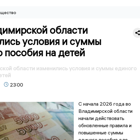
щество
димирской области
лись условия и суммы
 пособия на детей
кой области изменились условия и суммы единого
етей
23:00
С начала 2026 года во
Владимирской области
начали действовать
обновленные правила и
повышенные суммы
единого пособия для