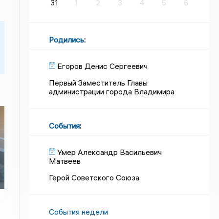
31
1
2
3
4
5
6
Родились
:
Егоров Денис Сергеевич
Первый Заместитель Главы
администрации города Владимира
События
:
Умер Александр Васильевич
Матвеев
Герой Советского Союза.
События недели