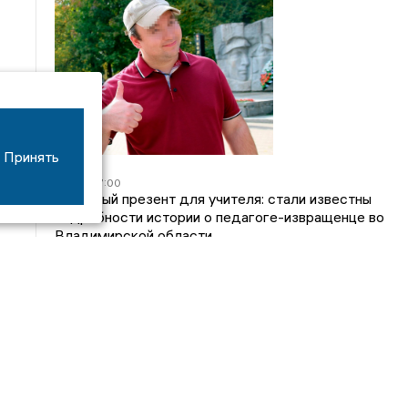
Принять
05/08
17:00
Странный презент для учителя: стали известны
подробности истории о педагоге-извращенце во
Владимирской области
04/08
15:40
Дело застройщика ЖК «Поколение» ООО
«Капитал Строй» передали в суд
24/07
09:01
Обещали - не сделали: детский сад в
ЖК «Отражение» так и не открылся, хотя сроки
давно прошли