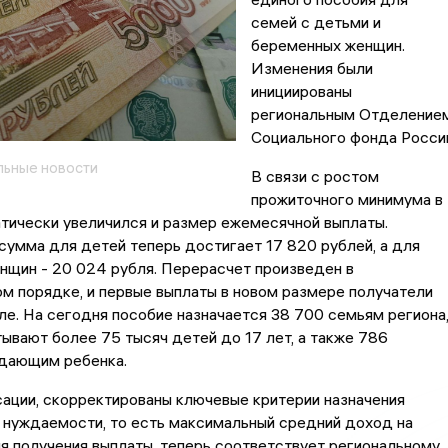
семей с детьми и
беременных женщин.
Изменения были
инициированы
региональным Отделение
Социального фонда Росси
ьные новости
В связи с ростом
прожиточного минимума в
тически увеличился и размер ежемесячной выплаты.
умма для детей теперь достигает 17 820 рублей, а для
нщин - 20 024 рубля. Перерасчет произведен в
м порядке, и первые выплаты в новом размере получатели
ле. На сегодня пособие назначается 38 700 семьям региона
ывают более 75 тысяч детей до 17 лет, а также 786
дающим ребенка.
ации, скорректированы ключевые критерии назначения
 нуждаемости, то есть максимальный средний доход на
я получения выплаты, теперь соответствует региональному