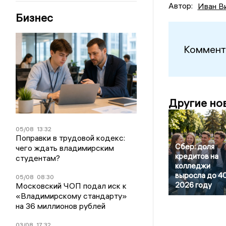
Автор:
Иван В
Бизнес
Коммент
Другие но
05/08
13:32
Поправки в трудовой кодекс:
Сбер: доля
чего ждать владимирским
кредитов на
студентам?
колледжи
выросла до 4
05/08
08:30
2026 году
Московский ЧОП подал иск к
«Владимирскому стандарту»
на 36 миллионов рублей
03/08
17:32