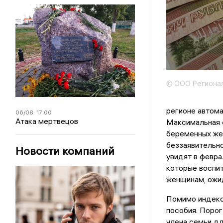
© ООО Регионал
регионе автома
06/08
17:00
Атака мертвецов
Максимальная с
беременных же
беззаявительно
Новости компаний
увидят в февра
которые воспит
женщинам, ожи
Помимо индекс
пособия. Порог
члена семьи дл