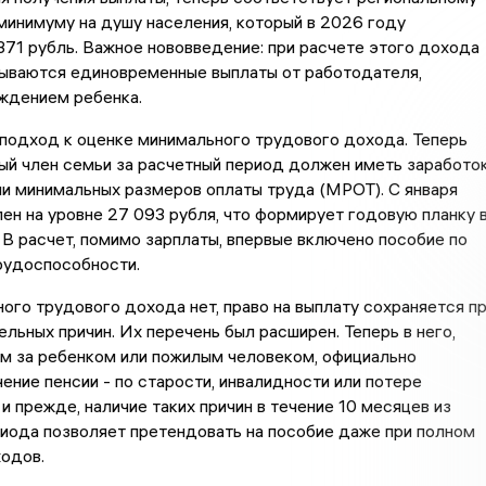
инимуму на душу населения, который в 2026 году
371 рубль. Важное нововведение: при расчете этого дохода
тываются единовременные выплаты от работодателя,
ждением ребенка.
подход к оценке минимального трудового дохода. Теперь
ый член семьи за расчетный период должен иметь заработо
и минимальных размеров оплаты труда (МРОТ). С января
н на уровне 27 093 рубля, что формирует годовую планку 
 В расчет, помимо зарплаты, впервые включено пособие по
рудоспособности.
ого трудового дохода нет, право на выплату сохраняется п
ельных причин. Их перечень был расширен. Теперь в него,
м за ребенком или пожилым человеком, официально
ение пенсии - по старости, инвалидности или потере
 и прежде, наличие таких причин в течение 10 месяцев из
иода позволяет претендовать на пособие даже при полном
одов.