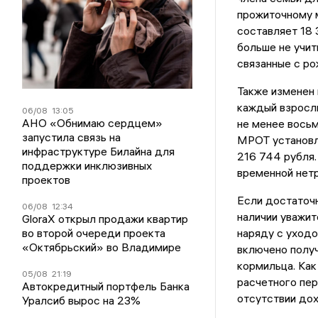
прожиточному м
составляет 18 
больше не учи
связанные с ро
Также изменен 
каждый взросл
06/08
13:05
АНО «Обнимаю сердцем»
не менее восьм
запустила связь на
МРОТ установле
инфраструктуре Билайна для
216 744 рубля.
поддержки инклюзивных
временной нет
проектов
Если достаточн
06/08
12:34
наличии уважит
GloraX открыл продажи квартир
во второй очереди проекта
наряду с уходо
«Октябрьский» во Владимире
включено получ
кормильца. Как
05/08
21:19
расчетного пер
Автокредитный портфель Банка
отсутствии дох
Уралсиб вырос на 23%