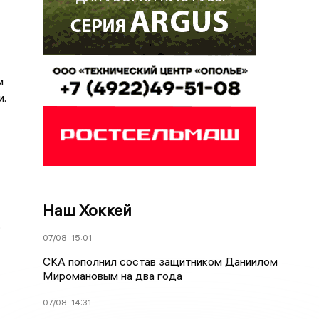
м
и.
Наш Хоккей
,
07/08
15:01
СКА пополнил состав защитником Даниилом
Миромановым на два года
07/08
14:31