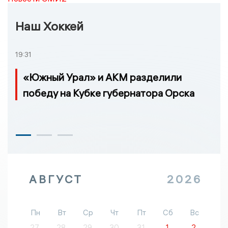
Наш Хоккей
19:31
«Южный Урал» и АКМ разделили
победу на Кубке губернатора Орска
АВГУСТ
2026
Пн
Вт
Ср
Чт
Пт
Сб
Вс
27
28
29
30
31
1
2