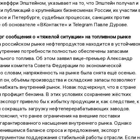
еффри Эпштейном, указывает на то, что Эпштейн получал и
и публикаций о крупнейших бизнесменах России, их участии 
се и Петербурге, судебных процессах, санкциях против
е об основателе «ВКонтакте» и Telegram Павле Дурове.
рг сообщения о «тяжелой ситуации» на топливном рынке
а российском рынке нефтепродуктов находится в устойчиво
нутренние потребности полностью обеспечены запасами
льного топлива. Об этом заявил вице-премьер Александр
дании комитета Совета Федерации по экономической
го словам, напряжённость на рынке была снята ещё осенью.
л он, объёмы производства и складские запасы позволяют
набжать внутренний рынок. Новак подчеркнул, что в стране
профицит бензина. В этих условиях сохранение жёстких
 экспорт привело бы к избытку продукции и, как следствие, к
 сокращать загрузку нефтеперерабатывающих заводов.
ояснил, что ранее ограничения на внешние поставки
гарантированного насыщения внутреннего рынка. Однако
менившемся балансе спроса и предложения, экспорт
трументом поддержания стабильной работы отрасли. Если н