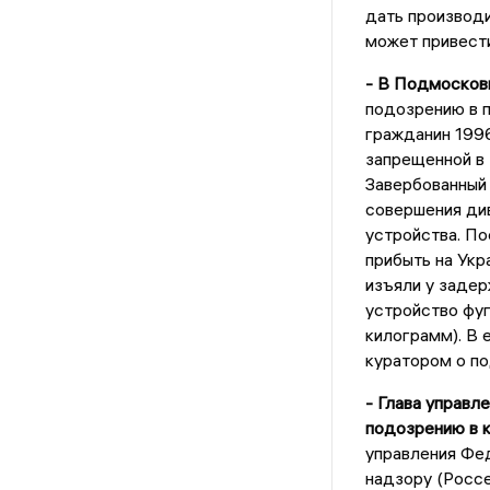
дать производи
может привести
- В Подмосков
подозрению в 
гражданин 1996
запрещенной в 
Завербованный
совершения ди
устройства. По
прибыть на Укр
изъяли у заде
устройство фуг
килограмм). В 
куратором о по
- Глава управл
подозрению в 
управления Фе
надзору (Росс