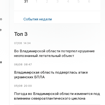
31
1
2
3
4
5
6
то
События недели
е
Топ 3
07/08
14:34
Во Владимирской области потерпел крушение
неопознанный летательный объект
я
06/08
08:47
Владимирская область подверглась атаке
украинских БПЛА
05/08
20:00
Погода во Владимирской области изменится под
влиянием североатлантического циклона