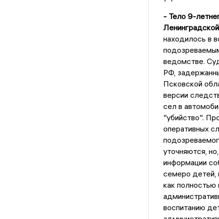
- Тело 9-летне
Ленинградской
находилось в в
подозреваемым
ведомстве. Су
РФ, задержанны
Псковской обла
версии следств
сел в автомоби
"убийство". Пр
оперативных сл
подозреваемог
уточняются, но
информации соб
семеро детей, 
как полностью 
административн
воспитанию дет
административн