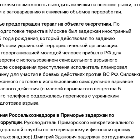
телям возможность выводить излишки на внешние рынки, эт
 к затовариванию и снижению объёмов переработки.
ье предотвращен теракт на объекте энергетики.
По
подготовке теракта в Москве был задержан иностранный
 года рождения, который действовал по заданию
России украинской террористической организации.
 терорганизацией молодой человек прибыл в РФ для
версии с использованием самодельного взрывного
сле совершения преступления исполнитель планировал
аину для участия в боевых действиях против ВС РФ. Силовик
ржанного готовое к использованию самодельное взрывное
асного действия (с массой взрывчатого вещества 5
его телефоне содержалась переписка с украинским
дготовке взрыва.
ения Россельхознадзора в Приморье задержан по
коррупции.
Руководитель Приморского межрегионального
деральной службы по ветеринарному и фитосанитарному
ельхознадзор) Дмитрий Зданович задержан сотрудниками