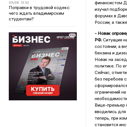
финансистом Дж
05/08
13:32
Поправки в трудовой кодекс:
изучал подборк
чего ждать владимирским
форумах в Даво
студентам?
России, а такж
- Новак опрове
РФ.
Ситуация н
состоянии, а в
бензина и дизе
Новак на засе
политике. По е
Сейчас, отмети
без перебоев с
сформировался 
ограничений на
необходимости
Вице-премьер п
вводились для 
теперь, при из
становится инс