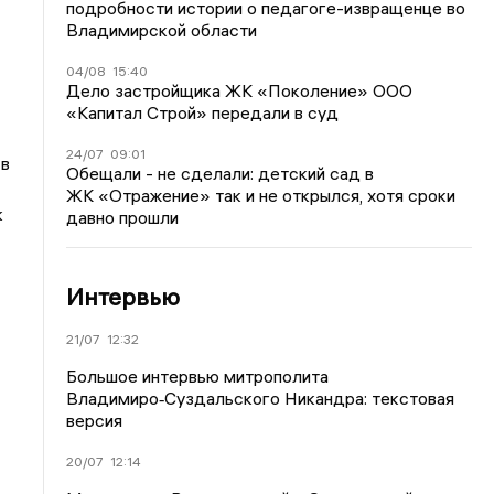
подробности истории о педагоге-извращенце во
Владимирской области
04/08
15:40
Дело застройщика ЖК «Поколение» ООО
«Капитал Строй» передали в суд
24/07
09:01
 в
Обещали - не сделали: детский сад в
ЖК «Отражение» так и не открылся, хотя сроки
к
давно прошли
Интервью
21/07
12:32
Большое интервью митрополита
Владимиро‑Суздальского Никандра: текстовая
версия
20/07
12:14