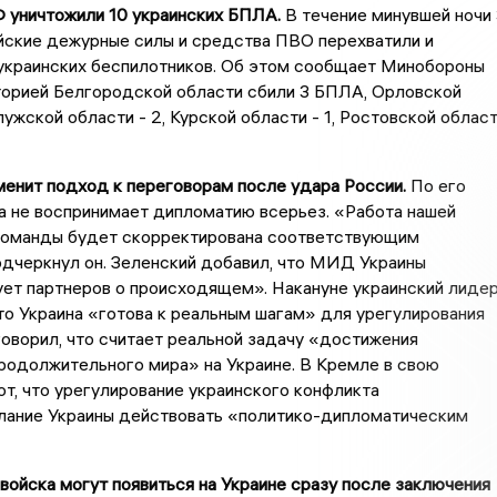
Ф уничтожили 10 украинских БПЛА.
В течение минувшей ночи 
йские дежурные силы и средства ПВО перехватили и
 украинских беспилотников. Об этом сообщает Минобороны
торией Белгородской области сбили 3 БПЛА, Орловской
лужской области - 2, Курской области - 1, Ростовской облас
менит подход к переговорам после удара России.
По его
а не воспринимает дипломатию всерьез. «Работа нашей
команды будет скорректирована соответствующим
дчеркнул он. Зеленский добавил, что МИД Украины
ет партнеров о происходящем». Накануне украинский лиде
то Украина «готова к реальным шагам» для урегулирования
говорил, что считает реальной задачу «достижения
родолжительного мира» на Украине. В Кремле в свою
т, что урегулирование украинского конфликта
лание Украины действовать «политико-дипломатическим
войска могут появиться на Украине сразу после заключения