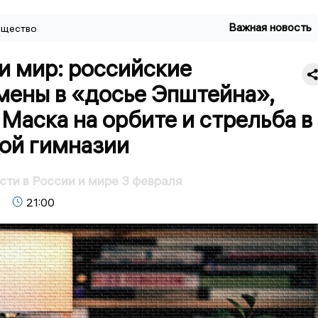
Важная новость
щество
и мир: российские
мены в «досье Эпштейна»,
Маска на орбите и стрельба в
ой гимназии
сти в России и мире 3 февраля
21:00