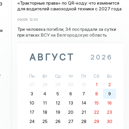
«Тракторные права» по QR-коду: что изменится
3
для водителей самоходной техники с 2027 года
09/08
12:30
Три человека погибли, 34 пострадали за сутки
ти
при атаках ВСУ на Белгородскую область
АВГУСТ
2026
р
Пн
Вт
Ср
Чт
Пт
Сб
Вс
27
28
29
30
31
1
2
3
4
5
6
7
8
9
10
11
12
13
14
15
16
17
18
19
20
21
22
23
24
25
26
27
28
29
30