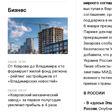
мирного соглаш
выступая в Вер
Бизнес
соглашение, ср
поддержка в мо
6 января прези
Париже деклара
прекращения о
Захарова сооб
безопасности У
добавила, что 
Украине Россия
09/08
13:30
От Коврова до Владимира: кто
Такие объекты 
формирует жилой фонд региона
замглавы МИД 
- рейтинг застройщиков от
военного потен
«Владимирских новостей»
приема страны 
08/08
09:01
В РОССИИ
«Ковровский механический
завод» за первое полугодие
- В «досье Эпш
увеличил прибыль в 4 раза
России.
Опубли