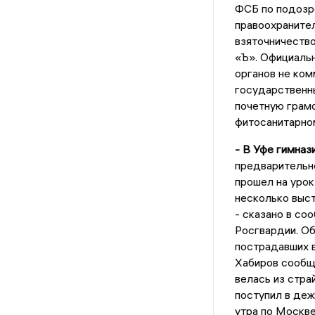
ФСБ по подозре
правоохранител
взяточничество
«Ъ». Официаль
органов не ком
государственны
почетную грам
фитосанитарном
- В Уфе гимназ
предварительно
прошел на урок
несколько выст
- сказано в со
Росгвардии. Об
пострадавших 
Хабиров сообщи
велась из стра
поступил в деж
утра по Москве