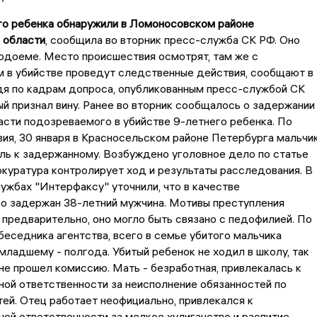
го ребенка обнаружили в Ломоносовском районе
 области
, сообщила во вторник пресс-служба СК РФ.
Оно
одоеме. Место происшествия осмотрят, там же с
 в убийстве проведут следственные действия, сообщают в
дя по кадрам допроса, опубликованным пресс-службой СК
й признал вину. Ранее во вторник сообщалось о задержании
сти подозреваемого в убийстве 9-летнего ребенка. По
ия, 30 января в Красносельском районе Петербурга мальчи
ль к задержанному. Возбуждено уголовное дело по статье
окуратура контролирует ход и результаты расследования. В
ужбах "Интерфаксу" уточнили, что в качестве
о задержан 38-летний мужчина. Мотивы преступления
, предварительно, оно могло быть связано с педофилией. По
еседника агентства, всего в семье убитого мальчика
младшему - полгода. Убитый ребенок не ходил в школу, так
не прошел комиссию. Мать - безработная, привлекалась к
ой ответственности за неисполнение обязанностей по
ей. Отец работает неофициально, привлекался к
ой ответственности за мелкое хулиганство и распитие