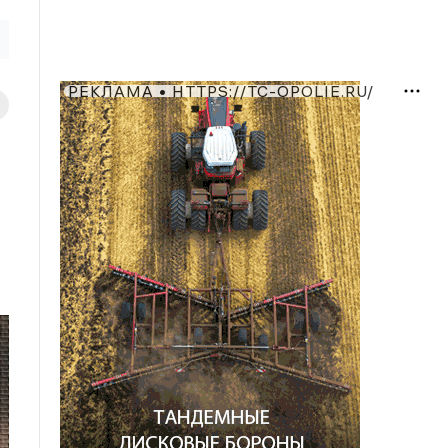
РЕКЛАМА • HTTPS://TC-OPOLIE.RU/