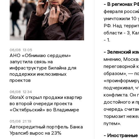
- В регионах Р
февраля росси
уничтожили 10
РФ. Над терри
области - 3, Ка
- 1.
06/08
13:05
- Зеленский из
АНО «Обнимаю сердцем»
мнению, Москв
запустила связь на
переговорной 
инфраструктуре Билайна для
образом», — по
поддержки инклюзивных
проектов
«проинформиру
подчеркивал, ч
06/08
12:34
конфликта. Он 
GloraX открыл продажи квартир
достойного и п
во второй очереди проекта
очередь считаю
«Октябрьский» во Владимире
тормозит неже
05/08
21:19
путем».
Автокредитный портфель Банка
Уралсиб вырос на 23%
- Иностранные 