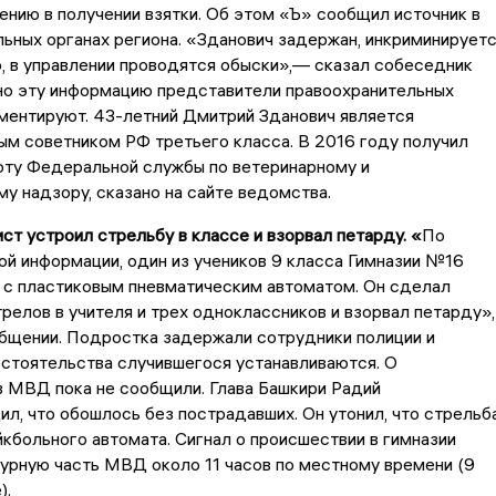
нию в получении взятки. Об этом «Ъ» сообщил источник в
ьных органах региона. «Зданович задержан, инкриминирует
, в управлении проводятся обыски»,— сказал собеседник
но эту информацию представители правоохранительных
ментируют. 43-летний Дмитрий Зданович является
м советником РФ третьего класса. В 2016 году получил
оту Федеральной службы по ветеринарному и
у надзору, сказано на сайте ведомства.
ист устроил стрельбу в классе и взорвал петарду. «
По
й информации, один из учеников 9 класса Гимназии №16
 с пластиковым пневматическим автоматом. Он сделал
релов в учителя и трех одноклассников и взорвал петарду»,
общении. Подростка задержали сотрудники полиции и
стоятельства случившегося устанавливаются. О
в МВД пока не сообщили. Глава Башкири Радий
л, что обошлось без пострадавших. Он утонил, что стрельб
йкбольного автомата. Сигнал о происшествии в гимназии
урную часть МВД около 11 часов по местному времени (9
).