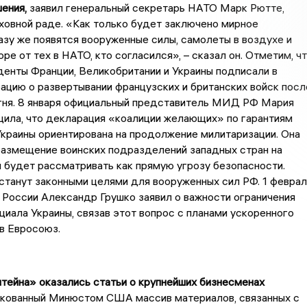
ения,
заявил генеральный секретарь НАТО Марк Рютте,
ховной раде. «Как только будет заключено мирное
азу же появятся вооруженные силы, самолеты в воздухе и
ре от тех в НАТО, кто согласился», – сказал он. Отметим, ч
денты Франции, Великобритании и Украины подписали в
цию о развертывании французских и британских войск посл
гня. 8 января официальный представитель МИД РФ Мария
щила, что декларация «коалиции желающих» по гарантиям
краины ориентирована на продолжение милитаризации. Она
размещение воинских подразделений западных стран на
 будет рассматривать как прямую угрозу безопасности.
станут законными целями для вооруженных сил РФ. 1 феврал
России Александр Грушко заявил о важности ограничения
циала Украины, связав этот вопрос с планами ускоренного
в Евросоюз.
тейна» оказались статьи о крупнейших бизнесменах
кованный Минюстом США массив материалов, связанных с