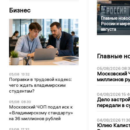
Бизнес
Главные новос
России и мире
августа
Главные н
05/08/2026 08:
Московский 
05/08
13:32
миллионов р
Поправки в трудовой кодекс:
чего ждать владимирским
студентам?
04/08/2026 15:4
Дело застро
05/08
08:30
передали в с
Московский ЧОП подал иск к
«Владимирскому стандарту»
на 36 миллионов рублей
04/08/2026 11:3
Юлию Калист
03/08
17:32