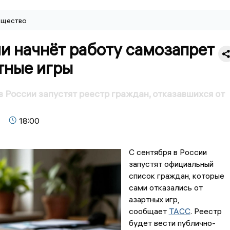
щество
и начнёт работу самозапрет
тные игры
 в России запустят реестр граждан, отказавшихся от
18:00
С сентября в России
запустят официальный
список граждан, которые
сами отказались от
азартных игр,
сообщает
ТАСС
. Реестр
будет вести публично-