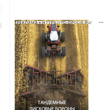
РЕКЛАМА • HTTPS://TC-OPOLIE.RU/