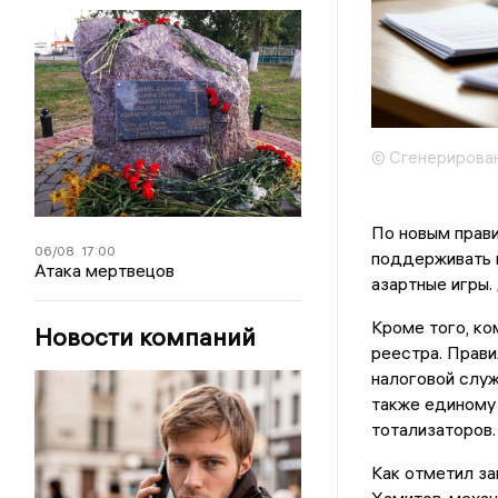
© Сгенерирова
По новым прави
06/08
17:00
поддерживать п
Атака мертвецов
азартные игры.
Кроме того, ко
Новости компаний
реестра. Прави
налоговой служ
также единому 
тотализаторов.
Как отметил за