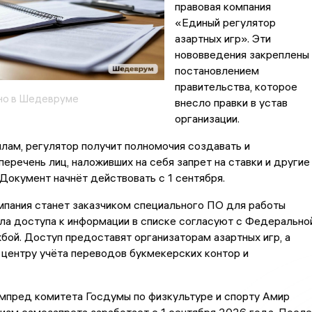
правовая компания
«Единый регулятор
азартных игр». Эти
нововведения закреплены
постановлением
правительства, которое
но в Шедевруме
внесло правки в устав
организации.
лам, регулятор получит полномочия создавать и
еречень лиц, наложивших на себя запрет на ставки и другие
 Документ начнёт действовать с 1 сентября.
мпания станет заказчиком специального ПО для работы
ла доступа к информации в списке согласуют с Федерально
бой. Доступ предоставят организаторам азартных игр, а
центру учёта переводов букмекерских контор и
мпред комитета Госдумы по физкультуре и спорту Амир