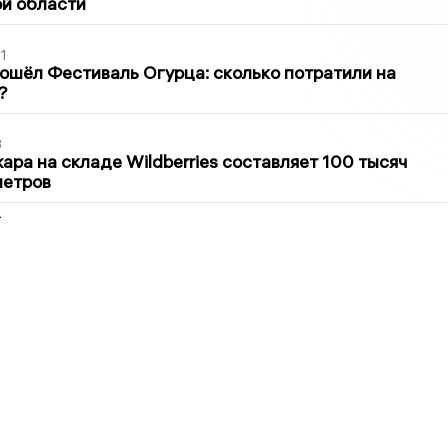
й области
1
ошёл Фестиваль Огурца: сколько потратили на
?
3
ра на складе Wildberries составляет 100 тысяч
метров
2