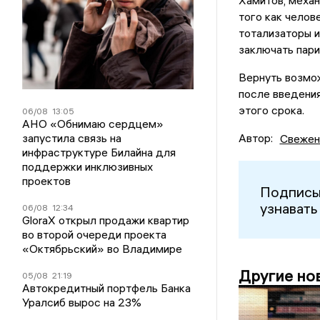
Хамитов, механ
того как челов
тотализаторы и
заключать пари
Вернуть возмож
после введения
этого срока.
06/08
13:05
АНО «Обнимаю сердцем»
запустила связь на
Автор:
Свежен
инфраструктуре Билайна для
поддержки инклюзивных
проектов
Подписы
узнавать
06/08
12:34
GloraX открыл продажи квартир
во второй очереди проекта
«Октябрьский» во Владимире
Другие но
05/08
21:19
Автокредитный портфель Банка
Уралсиб вырос на 23%