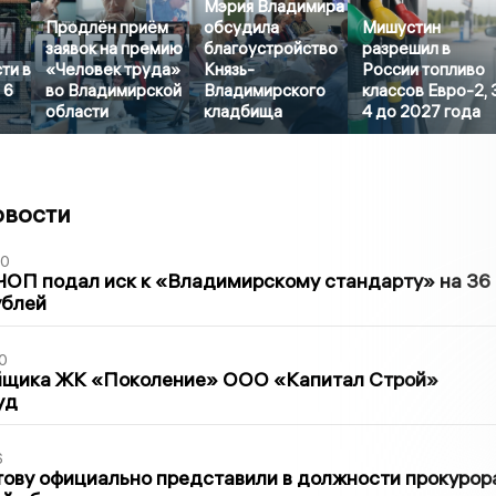
Мэрия Владимира
Продлён приём
обсудила
Мишустин
заявок на премию
благоустройство
разрешил в
ти в
«Человек труда»
Князь-
России топливо
 6
во Владимирской
Владимирского
классов Евро-2, 
области
кладбища
4 до 2027 года
овости
30
ЧОП подал иск к «Владимирскому стандарту» на 36
ублей
0
йщика ЖК «Поколение» ООО «Капитал Строй»
уд
6
ову официально представили в должности прокурор