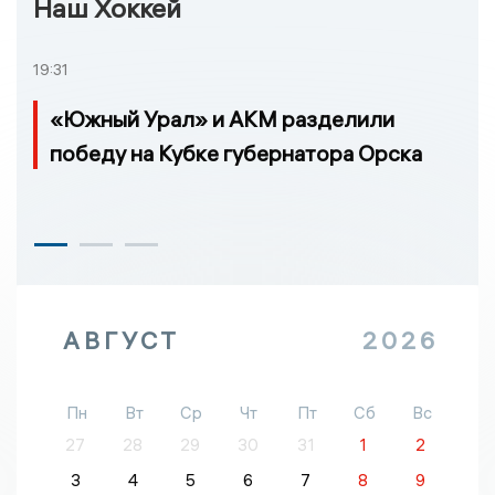
Наш Хоккей
19:31
«Южный Урал» и АКМ разделили
победу на Кубке губернатора Орска
АВГУСТ
2026
Пн
Вт
Ср
Чт
Пт
Сб
Вс
27
28
29
30
31
1
2
3
4
5
6
7
8
9