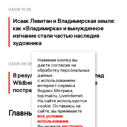
04/08
10:30
Исаак Левитан и Владимирская земля:
как «Владимирка» и вынужденное
изгнание стали частью наследия
художника
Нажимая кнопку вы
03/08
08:39
даете согласие на
обработку персональных
В результате атаки БПЛА на склад
данных
с использованием
Wildberries в Собинском районе
интернет-сервиса
пострадал мужчина
Яндекс.Метрика,
top.mail.ru, LiveInternet.
На сайте используются
cookie. Оставаясь на
сайте, вы принимаете
Главные новости
все условия
использования.
Вы можете
настроить