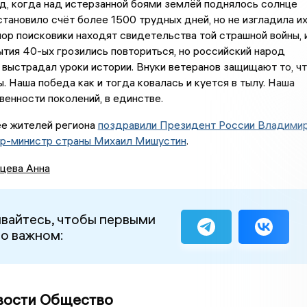
ад, когда над истерзанной боями землёй поднялось солнце
тановило счёт более 1500 трудных дней, но не изгладила и
пор поисковики находят свидетельства той страшной войны, 
ытия 40-ых грозились повториться, но российский народ
 выстрадал уроки истории. Внуки ветеранов защищают то, ч
 Наша победа как и тогда ковалась и куется в тылу. Наша
венности поколений, в единстве.
ее жителей региона
поздравили Президент России Владими
ер-министр страны Михаил Мишустин
.
цева Анна
вайтесь, чтобы первыми
 о важном:
вости Общество