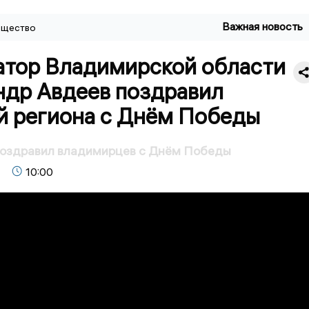
Важная новость
щество
атор Владимирской области
ндр Авдеев поздравил
й региона с Днём Победы
поздравил владимирцев с Днём Победы
10:00