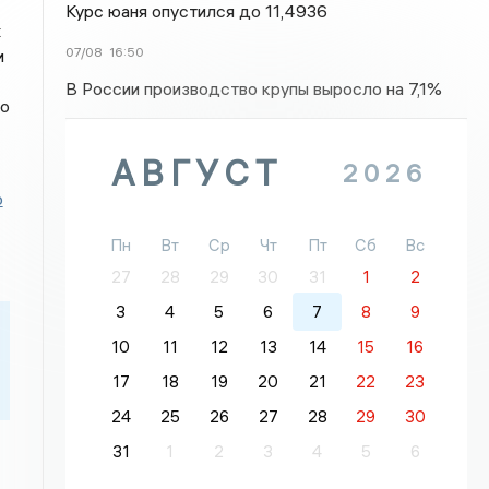
Курс юаня опустился до 11,4936
х
07/08
16:50
и
В России производство крупы выросло на 7,1%
то
АВГУСТ
2026
р
Пн
Вт
Ср
Чт
Пт
Сб
Вс
27
28
29
30
31
1
2
3
4
5
6
7
8
9
10
11
12
13
14
15
16
17
18
19
20
21
22
23
24
25
26
27
28
29
30
31
1
2
3
4
5
6