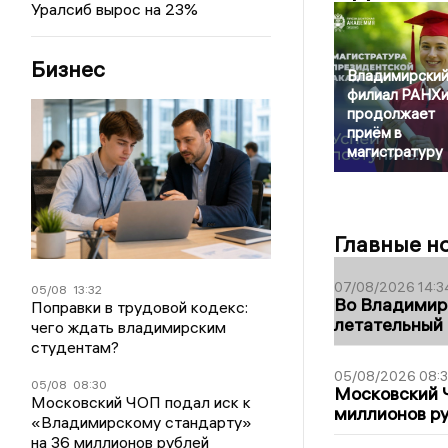
Уралсиб вырос на 23%
Бизнес
Владимирски
филиал РАНХ
продолжает
приём в
магистратуру
Главные н
07/08/2026 14:3
05/08
13:32
Во Владимир
Поправки в трудовой кодекс:
летательный
чего ждать владимирским
студентам?
05/08/2026 08:
05/08
08:30
Московский 
Московский ЧОП подал иск к
миллионов р
«Владимирскому стандарту»
на 36 миллионов рублей