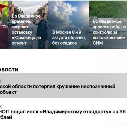
Во Владимире
й
временно
Во Владимире
иГС
закроют
провели рейд по
остановку
В Москве 8 и 9
контролю за
«Юрьевец» на
августа облачно,
использованием
ремонт
без осадков
СИМ
овости
4
ской области потерпел крушение неопознанный
 объект
30
ЧОП подал иск к «Владимирскому стандарту» на 36
ублей