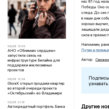
нас 81 год наз
Победы. Оно ос
следа. До сих 
в наши дни соб
хорошо выучил,
защищали деды.
сила в преемст
Напомним, ран
06/08
13:05
Путин и премь
АНО «Обнимаю сердцем»
запустила связь на
Автор:
Свежен
инфраструктуре Билайна для
поддержки инклюзивных
проектов
Подписы
06/08
12:34
узнавать
GloraX открыл продажи квартир
во второй очереди проекта
«Октябрьский» во Владимире
05/08
21:19
Другие но
Автокредитный портфель Банка