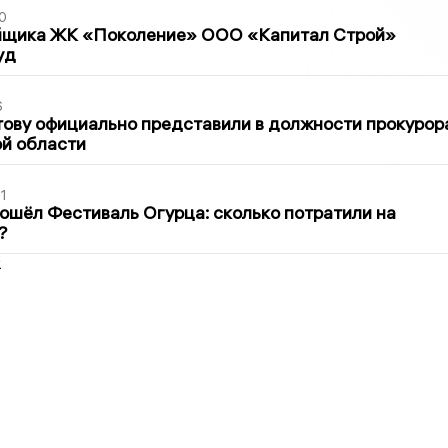
0
йщика ЖК «Поколение» ООО «Капитал Строй»
уд
6
ову официально представили в должности прокурор
й области
1
ошёл Фестиваль Огурца: сколько потратили на
?
2