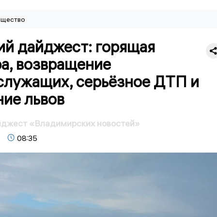
щество
ий дайджест: горящая
а, возвращение
служащих, серьёзное ДТП и
ние львов
йджест «Владимирских новостей»
08:35