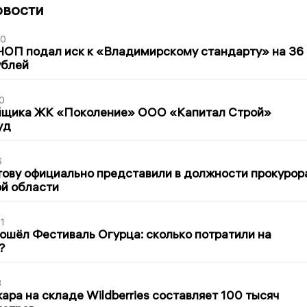
овости
30
ЧОП подал иск к «Владимирскому стандарту» на 36
ублей
0
йщика ЖК «Поколение» ООО «Капитал Строй»
уд
6
ову официально представили в должности прокурор
й области
1
ошёл Фестиваль Огурца: сколько потратили на
?
3
ра на складе Wildberries составляет 100 тысяч