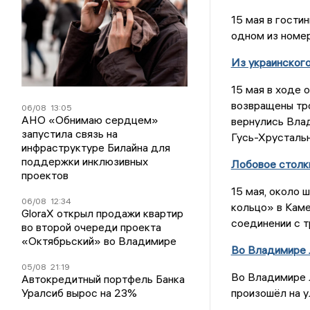
15 мая в гости
одном из номер
Из украинског
15 мая в ходе 
возвращены тр
06/08
13:05
АНО «Обнимаю сердцем»
вернулись Вла
запустила связь на
Гусь-Хрустальн
инфраструктуре Билайна для
поддержки инклюзивных
Лобовое столк
проектов
15 мая, около 
06/08
12:34
кольцо» в Кам
GloraX открыл продажи квартир
соединении с т
во второй очереди проекта
«Октябрьский» во Владимире
Во Владимире 
05/08
21:19
Во Владимире 
Автокредитный портфель Банка
Уралсиб вырос на 23%
произошёл на у