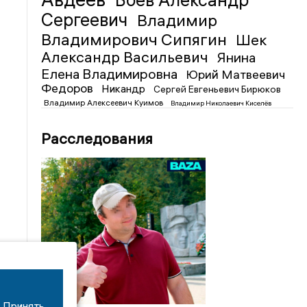
Боев Александр
Сергеевич
Владимир
Владимирович Сипягин
Шек
Александр Васильевич
Янина
Елена Владимировна
Юрий Матвеевич
Федоров
Никандр
Сергей Евгеньевич Бирюков
Владимир Алексеевич Куимов
Владимир Николаевич Киселёв
Расследования
Принять