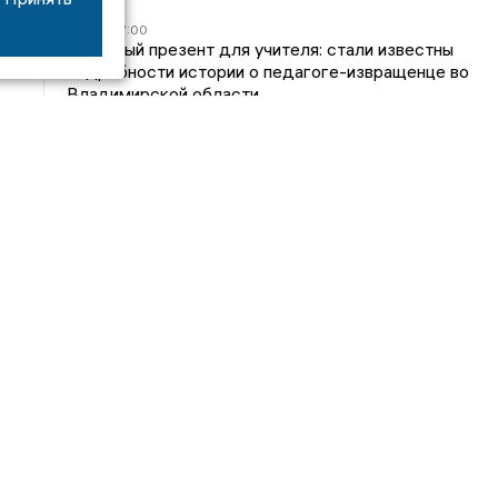
05/08
17:00
Странный презент для учителя: стали известны
подробности истории о педагоге-извращенце во
Владимирской области
04/08
15:40
Дело застройщика ЖК «Поколение» ООО
«Капитал Строй» передали в суд
24/07
09:01
Обещали - не сделали: детский сад в
ЖК «Отражение» так и не открылся, хотя сроки
давно прошли
14/07
16:05
Владимирский облсуд сократил на один месяц
приговор экс-главе владимирского Минздрава
Янину
Интервью