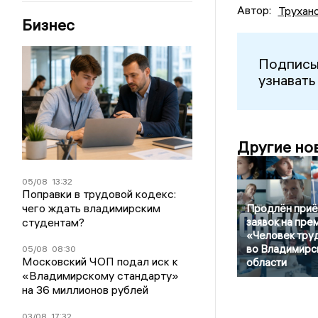
Автор:
Трухан
Бизнес
Подписы
узнавать
Другие но
05/08
13:32
Поправки в трудовой кодекс:
чего ждать владимирским
Продлён при
студентам?
заявок на пре
«Человек тру
во Владимирс
05/08
08:30
Московский ЧОП подал иск к
области
«Владимирскому стандарту»
на 36 миллионов рублей
03/08
17:32