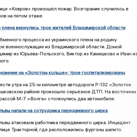
нице «Ковров» произошёл пожар. Возгорание случилось в
ов на пятом этаже.
о плена вернулись трое жителей Владимирской области
обменного процесса из украинского плена на родину
ое военнослужащих из Владимирской области. Домой
димир из Юрьева-Польского, Виктор из Камешково и Иван и
ого.
новение на «Золотом кольце»: трое госпитализированы
шести утра на 25-м километре автодороги Р-132 «Золотое
ешковском районе произошло серьёзное ДТП. На восточном
рассой М-7 «Волга» столкнулись два автомобиля.
львы напали на сотрудника передвижного цирка
львы атаковали работника передвижного цирка. Инцидент
лице Тракторной, где расположились фургоны шапито.