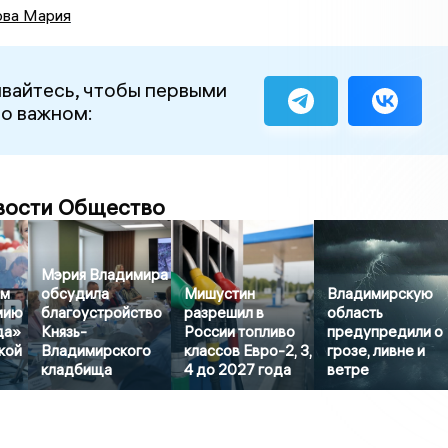
ова Мария
вайтесь, чтобы первыми
 о важном:
вости Общество
Мэрия Владимира
ём
обсудила
Мишустин
Владимирскую
мию
благоустройство
разрешил в
область
да»
Князь-
России топливо
предупредили о
кой
Владимирского
классов Евро-2, 3,
грозе, ливне и
кладбища
4 до 2027 года
ветре