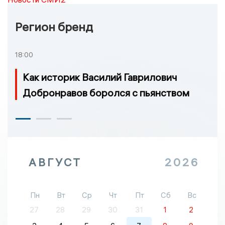
Регион бренд
18:00
Как историк Василий Гаврилович
Добронравов боролся с пьянством
АВГУСТ
2026
Пн
Вт
Ср
Чт
Пт
Сб
Вс
27
28
29
30
31
1
2